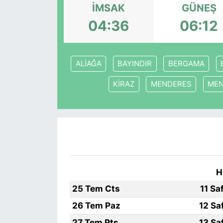
İMSAK
GÜNEŞ
04:36
06:12
KONGRE HABERLERİ
KONGRE TAKVİMİ
ALİAĞA
BAYINDIR
BERGAMA
RÖPORTAJLAR
KİRAZ
MENDERES
ME
BİYOGRAFİLER
H
25 Tem Cts
11 Sa
26 Tem Paz
12 Sa
27 Tem Pts
13 Sa