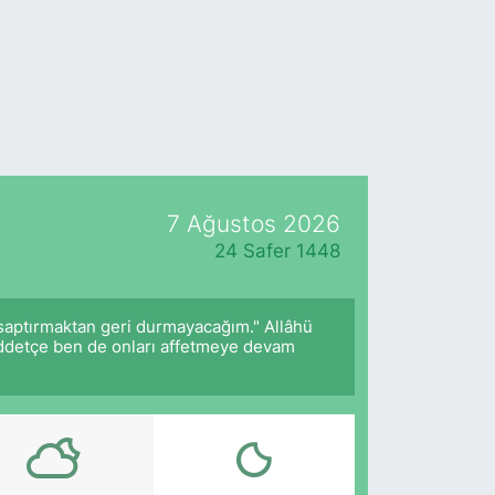
7 Ağustos 2026
24 Safer 1448
 saptırmaktan geri durmayacağım." Allâhü
müddetçe ben de onları affetmeye devam