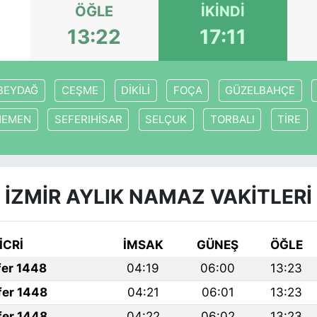
ÖĞLE
İKINDI
13:22
17:11
BEYDAĞ
CEŞME
DİKİLİ
FOÇA
GÜZELBAHÇE
NEMEN
SEFERIHİSAR
SELÇUK
TORBALI
TİRE
İZMİR AYLIK NAMAZ VAKITLERI
İCRİ
İMSAK
GÜNEŞ
ÖĞLE
fer 1448
04:19
06:00
13:23
fer 1448
04:21
06:01
13:23
fer 1448
04:22
06:02
13:23