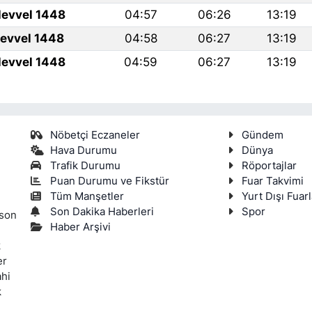
levvel 1448
04:57
06:26
13:19
levvel 1448
04:58
06:27
13:19
levvel 1448
04:59
06:27
13:19
Nöbetçi Eczaneler
Gündem
Hava Durumu
Dünya
Trafik Durumu
Röportajlar
Puan Durumu ve Fikstür
Fuar Takvimi
Tüm Manşetler
Yurt Dışı Fuarl
Son Dakika Haberleri
Spor
 son
Haber Arşivi
k
er
ahi
k