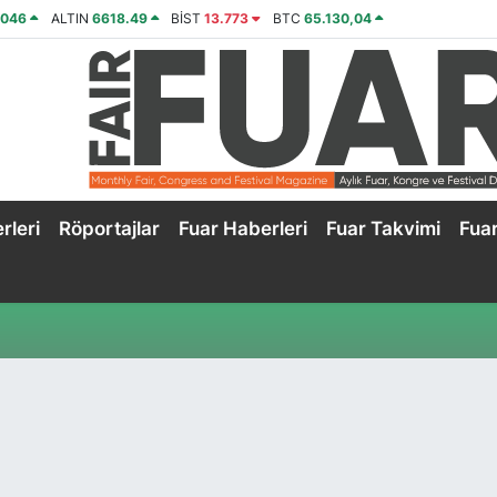
4046
ALTIN
6618.49
BİST
13.773
BTC
65.130,04
rleri
Röportajlar
Fuar Haberleri
Fuar Takvimi
Fua