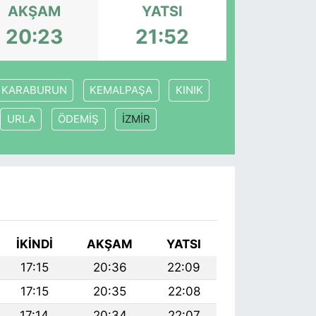
AKŞAM
YATSI
20:23
21:52
KARABURUN
KEMALPAŞA
KINIK
URLA
ÖDEMİŞ
İZMİR
İKINDI
AKŞAM
YATSI
17:15
20:36
22:09
17:15
20:35
22:08
17:14
20:34
22:07