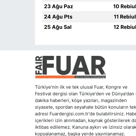
23 Ağu Paz
10 Rebiu
24 Ağu Pts
11 Rebiu
25 Ağu Sal
12 Rebiu
Türkiye'nin ilk ve tek ulusal Fuar, Kongre ve
Festival dergisi olan Türkiye'den ve Dünya'dan
dakika haberleri, köşe yazıları, magazinden
siyasete, spordan seyahate bütün konuların te
adresi Fuardergisi.com.tr'de bulabilirsiniz. Hab
içerikleri izin alınmadan, kaynak gösterilerek d
iktibas edilemez. Kanuna aykırı ve izinsiz olara
kopyalanamaz, başka yerde yayınlanamaz.