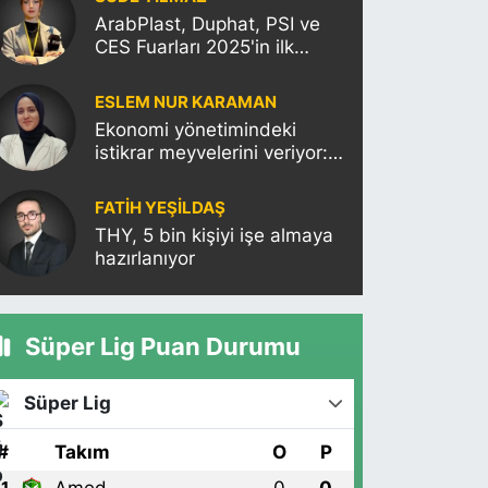
ArabPlast, Duphat, PSI ve
CES Fuarları 2025'in ilk
haftasına damgasını
vuracak
ESLEM NUR KARAMAN
Ekonomi yönetimindeki
istikrar meyvelerini veriyor:
Moody’s Türkiye’nin kredi
notunu yükseltti!
FATIH YEŞİLDAŞ
THY, 5 bin kişiyi işe almaya
hazırlanıyor
Süper Lig Puan Durumu
Süper Lig
#
Takım
O
P