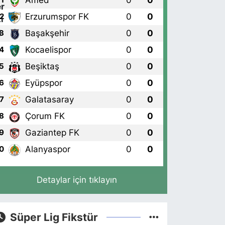
Amed
0
0
1
Erzurumspor FK
0
0
2
Başakşehir
0
0
3
Kocaelispor
0
0
4
Beşiktaş
0
0
5
Eyüpspor
0
0
6
Galatasaray
0
0
7
Çorum FK
0
0
8
Gaziantep FK
0
0
9
Alanyaspor
0
0
0
Detaylar için tıklayın
Süper Lig Fikstür