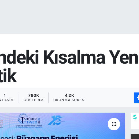
indeki Kısalma Yeni
tik
1
780K
4 DK
YLAŞIM
GÖSTERIM
OKUNMA SÜRESI