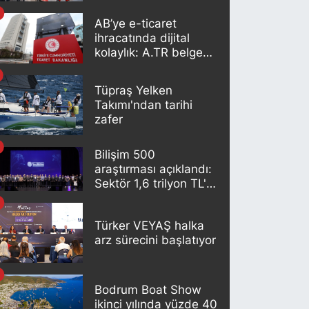
AB’ye e-ticaret
ihracatında dijital
kolaylık: A.TR belgesi
artık otomatik
oluşturuluyor
Tüpraş Yelken
Takımı'ndan tarihi
zafer
Bilişim 500
araştırması açıklandı:
Sektör 1,6 trilyon TL'lik
büyüklüğe ulaştı
Türker VEYAŞ halka
arz sürecini başlatıyor
Bodrum Boat Show
ikinci yılında yüzde 40