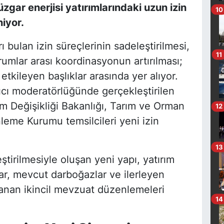
üzgar enerjisi yatırımlarındaki uzun izin
10
niyor.
rı bulan izin süreçlerinin sadeleştirilmesi,
11
rumlar arası koordinasyonun artırılması;
kileyen başlıklar arasında yer alıyor.
cı moderatörlüğünde gerçekleştirilen
im Değişikliği Bakanlığı, Tarım ve Orman
12
leme Kurumu temsilcileri yeni izin
13
eştirilmesiyle oluşan yeni yapı, yatırım
ar, mevcut darboğazlar ve ilerleyen
anan ikincil mevzuat düzenlemeleri
14