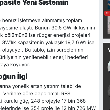
pasite Yeni Sistemin
15
de henüz işletmeye alınmamış toplam
iyesine ulaştı. Bunun 30,6 GW’lık kısmını
ık bölümünü ise rüzgar enerjisi projeleri
 GW’lık kapasitenin yaklaşık 19,7 GW’ı ise
oluşuyor. Bu tablo, izin süreçlerinin
ürkiye’nin yenilenebilir enerji hedefleri
rtaya koyuyor.
oğun İlgi
rına yönelik artan yatırım talebi de
u. Verilere göre depolamalı RES
i kurulu güç, 248 projeyle 17 bin 368
jelerinde ise 354 proje ile 12 bin 726 MW