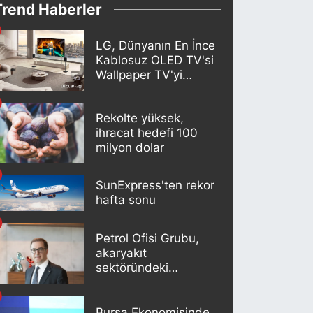
Trend Haberler
LG, Dünyanın En İnce
Kablosuz OLED TV'si
Wallpaper TV'yi
Türkiye Pazarına
Getirdi
Rekolte yüksek,
ihracat hedefi 100
milyon dolar
SunExpress'ten rekor
hafta sonu
Petrol Ofisi Grubu,
akaryakıt
sektöründeki
liderliğini 18. kez
korudu
Bursa Ekonomisinde