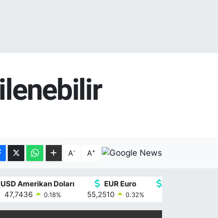
lenebilir
-
+
A
A
USD Amerikan Doları
EUR Euro
GBP İngiliz Ster
47,7436
55,2510
64,4811
0.18
%
0.32
%
0.38