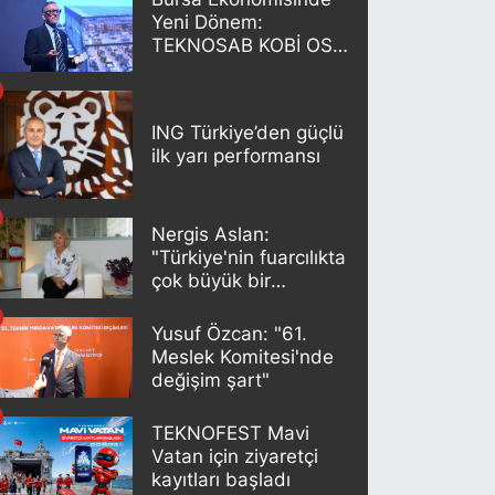
Yeni Dönem:
TEKNOSAB KOBİ OSB
Projesi Tanıtıldı
ING Türkiye’den güçlü
ilk yarı performansı
Nergis Aslan:
"Türkiye'nin fuarcılıkta
çok büyük bir
potansiyeli var"
Yusuf Özcan: "61.
Meslek Komitesi'nde
değişim şart"
TEKNOFEST Mavi
Vatan için ziyaretçi
kayıtları başladı