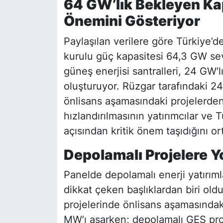
64 GW’lık Bekleyen Ka
Önemini Gösteriyor
Paylaşılan verilere göre Türkiye’
kurulu güç kapasitesi 64,3 GW sev
güneş enerjisi santralleri, 24 GW’l
oluşturuyor. Rüzgar tarafındaki 24
önlisans aşamasındaki projelerden 
hızlandırılmasının yatırımcılar ve T
açısından kritik önem taşıdığını o
Depolamalı Projelere Y
Panelde depolamalı enerji yatırımla
dikkat çeken başlıklardan biri old
projelerinde önlisans aşamasındak
MW’ı aşarken; depolamalı GES pro