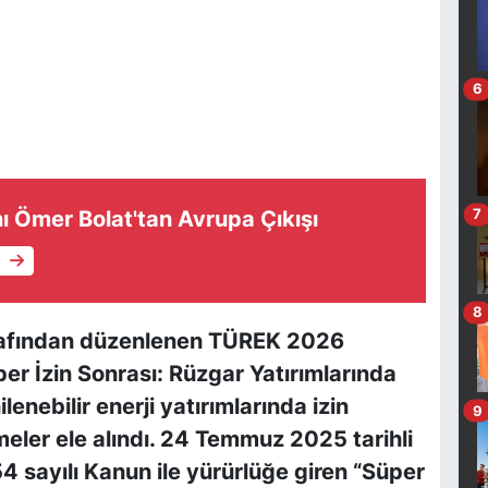
6
ı Ömer Bolat'tan Avrupa Çıkışı
7
e
8
tarafından düzenlenen TÜREK 2026
er İzin Sonrası: Rüzgar Yatırımlarında
enebilir enerji yatırımlarında izin
9
eler ele alındı. 24 Temmuz 2025 tarihli
sayılı Kanun ile yürürlüğe giren “Süper