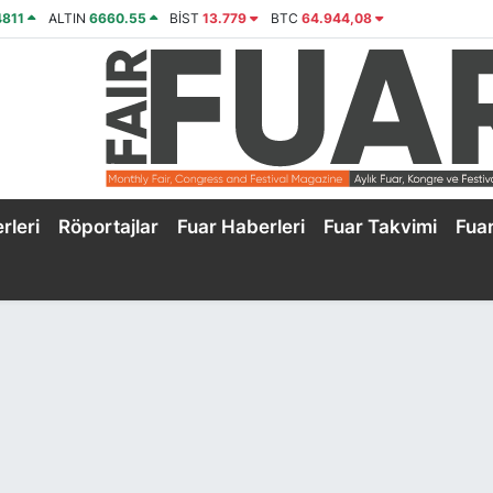
4811
ALTIN
6660.55
BİST
13.779
BTC
64.944,08
rleri
Röportajlar
Fuar Haberleri
Fuar Takvimi
Fua