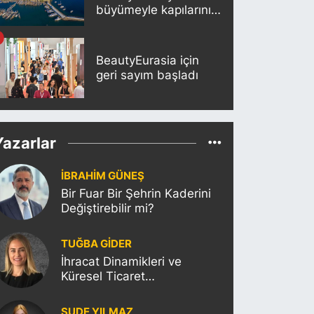
büyümeyle kapılarını
açıyor
BeautyEurasia için
geri sayım başladı
Yazarlar
İBRAHİM GÜNEŞ
Bir Fuar Bir Şehrin Kaderini
Değiştirebilir mi?
TUĞBA GİDER
İhracat Dinamikleri ve
Küresel Ticaret
Politikalarının Türkiye’ye
Etkisi
SUDE YILMAZ