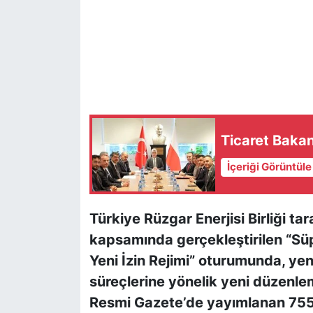
Ticaret Bakan
İçeriği Görüntül
Türkiye Rüzgar Enerjisi Birliği 
kapsamında gerçekleştirilen “Süp
Yeni İzin Rejimi” oturumunda, yenil
süreçlerine yönelik yeni düzenlem
Resmi Gazete’de yayımlanan 7554 