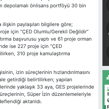
am depolamalı önlisans portföyü 30 bin
lişkin paylaşılan bilgilere göre;
roje için “ÇED Olumlu/Gerekli Değildir”
ştırma başvurusu yaptı ve 61 proje orman
inde ise 227 proje için “ÇED
rilirken, 310 proje kamulaştırma
sinin, izin süreçlerinin hızlandırılmasını
ale getirdiği belirtilirken; yapılan
elerinde yaklaşık 33 aya, GES projelerinde
üreçlerinin, Süper İzin düzenlemeleriyle
flendiği aktarıldı.