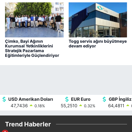
Çimko, Bayi Ağının
Togg servis ağını büyütmeye
Kurumsal Yetkinliklerini
devam ediyor
Stratejik Pazarlama
Eğitimleriyle Güçlendiriyor
USD Amerikan Doları
EUR Euro
GBP İngiliz
47,7436
55,2510
64,4811
0.18
%
0.32
%
Trend Haberler