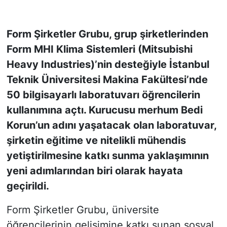
KONGRE HABERLERİ
Form Şirketler Grubu, grup şirketlerinden
Form MHI Klima Sistemleri (Mitsubishi
KONGRE TAKVİMİ
Heavy Industries)’nin desteğiyle İstanbul
RÖPORTAJLAR
Teknik Üniversitesi Makina Fakültesi’nde
50 bilgisayarlı laboratuvarı öğrencilerin
BİYOGRAFİLER
kullanımına açtı. Kurucusu merhum Bedi
Korun’un adını yaşatacak olan laboratuvar,
şirketin eğitime ve nitelikli mühendis
yetiştirilmesine katkı sunma yaklaşımının
yeni adımlarından biri olarak hayata
geçirildi.
Form Şirketler Grubu, üniversite
öğrencilerinin gelişimine katkı sunan sosyal