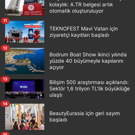
kolaylık: A.TR belgesi artık
otomatik oluşturuluyor
11
TEKNOFEST Mavi Vatan için
ziyaretçi kayıtları başladı
12
Bodrum Boat Show ikinci yılında
yüzde 40 büyümeyle kapılarını
açıyor
13
Bilişim 500 araştırması açıklandı:
Sektör 1,6 trilyon TL'lik büyüklüğe
ulaştı
14
BeautyEurasia için geri sayım
başladı
15