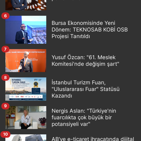
6
Bursa Ekonomisinde Yeni
Dönem: TEKNOSAB KOBİ OSB
Projesi Tanıtıldı
7
Yusuf Özcan: "61. Meslek
Komitesi'nde değişim şart"
8
İstanbul Turizm Fuarı,
"Uluslararası Fuar" Statüsü
Kazandı
9
Nergis Aslan: "Türkiye'nin
fuarcılıkta çok büyük bir
potansiyeli var"
10
AB’ye e-ticaret ihracatında dijital