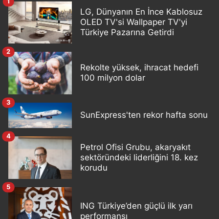
1
LG, Dünyanın En İnce Kablosuz
OLED TV'si Wallpaper TV'yi
Türkiye Pazarına Getirdi
2
Rekolte yüksek, ihracat hedefi
100 milyon dolar
3
SunExpress'ten rekor hafta sonu
4
Petrol Ofisi Grubu, akaryakıt
sektöründeki liderliğini 18. kez
korudu
5
ING Türkiye’den güçlü ilk yarı
performansı