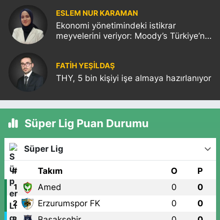
ESLEM NUR KARAMAN
Ekonomi yönetimindeki istikrar
meyvelerini veriyor: Moody’s Türkiye’nin
kredi notunu yükseltti!
FATIH YEŞİLDAŞ
THY, 5 bin kişiyi işe almaya hazırlanıyor
Süper Lig Puan Durumu
Süper Lig
#
Takım
O
P
Amed
0
0
1
Erzurumspor FK
0
0
2
Başakşehir
0
0
3