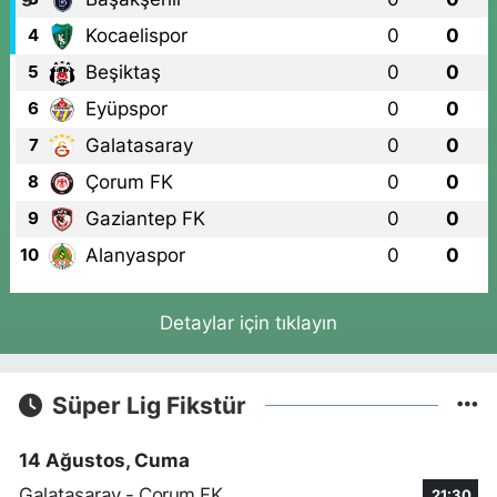
Kocaelispor
0
0
4
Beşiktaş
0
0
5
Eyüpspor
0
0
6
Galatasaray
0
0
7
Çorum FK
0
0
8
Gaziantep FK
0
0
9
Alanyaspor
0
0
10
Detaylar için tıklayın
Süper Lig Fikstür
14 Ağustos, Cuma
Galatasaray - Çorum FK
21:30