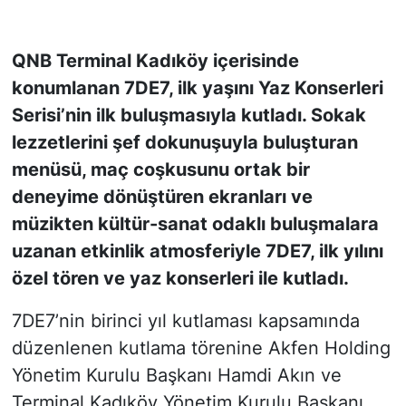
KONGRE HABERLERİ
QNB Terminal Kadıköy içerisinde
konumlanan 7DE7, ilk yaşını Yaz Konserleri
KONGRE TAKVİMİ
Serisi’nin ilk buluşmasıyla kutladı. Sokak
RÖPORTAJLAR
lezzetlerini şef dokunuşuyla buluşturan
menüsü, maç coşkusunu ortak bir
BİYOGRAFİLER
deneyime dönüştüren ekranları ve
müzikten kültür-sanat odaklı buluşmalara
uzanan etkinlik atmosferiyle 7DE7, ilk yılını
özel tören ve yaz konserleri ile kutladı.
7DE7’nin birinci yıl kutlaması kapsamında
düzenlenen kutlama törenine Akfen Holding
Yönetim Kurulu Başkanı Hamdi Akın ve
Terminal Kadıköy Yönetim Kurulu Başkanı