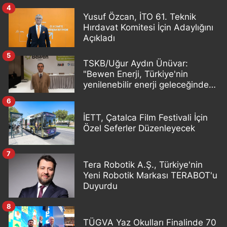
4
Yusuf Özcan, İTO 61. Teknik
Hırdavat Komitesi İçin Adaylığını
Açıkladı
5
TSKB/Uğur Aydın Ünüvar:
"Bewen Enerji, Türkiye'nin
yenilenebilir enerji geleceğinde
önemli bir oyuncu olacak"
6
İETT, Çatalca Film Festivali İçin
Özel Seferler Düzenleyecek
7
Tera Robotik A.Ş., Türkiye'nin
Yeni Robotik Markası TERABOT'u
Duyurdu
8
TÜGVA Yaz Okulları Finalinde 70