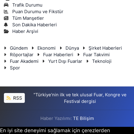
Trafik Durumu
Puan Durumu ve Fikstür
Tüm Manşetler
Son Dakika Haberleri
Haber Arşivi
Gündem
Ekonomi
Dünya
Şirket Haberleri
Röportajlar
Fuar Haberleri
Fuar Takvimi
Fuar Akademi
Yurt Dışı Fuarlar
Teknoloji
Spor
"Türkiye'nin ilk ve tek ulusal Fuar, Kongre ve
RSS
Festival dergisi
Haber Yazılımı:
TE Bilişim
En iyi site deneyimi sağlamak için çerezlerden