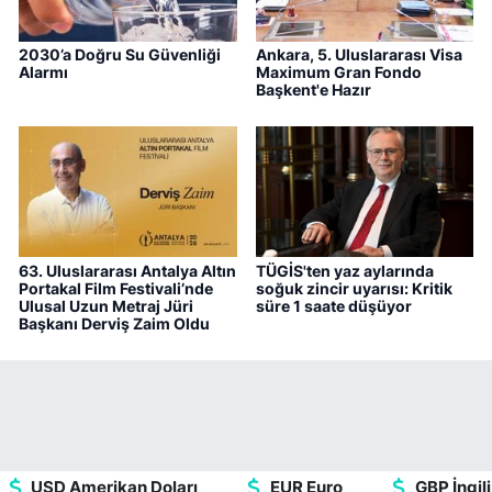
2030’a Doğru Su Güvenliği
Ankara, 5. Uluslararası Visa
Alarmı
Maximum Gran Fondo
Başkent'e Hazır
63. Uluslararası Antalya Altın
TÜGİS'ten yaz aylarında
Portakal Film Festivali’nde
soğuk zincir uyarısı: Kritik
Ulusal Uzun Metraj Jüri
süre 1 saate düşüyor
Başkanı Derviş Zaim Oldu
USD Amerikan Doları
EUR Euro
GBP İngili