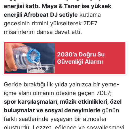
enerjisi kattı.
Maya & Taner ise yüksek
enerjili Afrobeat DJ setiyle
kutlama
gecesinin ritmini yükselterek 7DE7
misafirlerini dansa davet etti.
2030’a Doğru Su
Güvenliği Alarmı
Geride bıraktığı ilk yılda yalnızca bir yeme-
içme alanı olmanın ötesine geçen 7DE7;
spor karşılaşmaları, müzik etkinlikleri, özel
buluşmalar ve sosyal deneyimlerle
günün
farklı saatlerinde yaşayan bir atmosfer
oluşturdu. Lezzet, eğlence ve sosyalleşmeyi