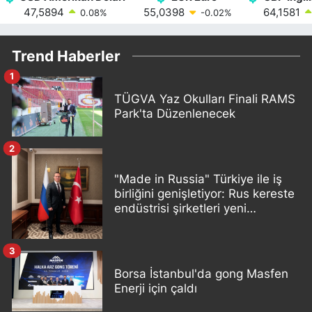
47,5894
55,0398
64,1581
0.08
%
-0.02
%
Trend Haberler
1
TÜGVA Yaz Okulları Finali RAMS
Park'ta Düzenlenecek
2
"Made in Russia" Türkiye ile iş
birliğini genişletiyor: Rus kereste
endüstrisi şirketleri yeni
ortaklıklar geliştiriyor
3
Borsa İstanbul'da gong Masfen
Enerji için çaldı