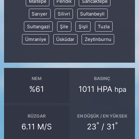
Maltepe
Pendik
Sancaktepe
Sarıyer
Silivri
Sultanbeyli
Sultangazi
Şile
Şişli
Tuzla
Ümraniye
Üsküdar
Zeytinburnu
NEM
BASINÇ
%61
1011 HPA
hpa
RÜZGAR
EN DÜŞÜK / EN YÜKSEK
°
°
6.11 M/S
23
/ 31