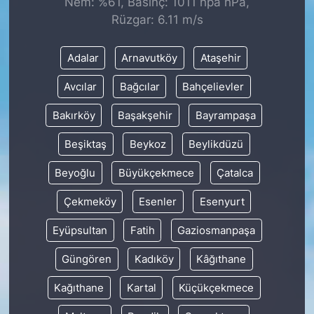
Nem: %61, Basınç: 1011 hpa hPa,
Rüzgar: 6.11 m/s
KONGRE HABERLERİ
Adalar
Arnavutköy
Ataşehir
KONGRE TAKVİMİ
Avcılar
Bağcılar
Bahçelievler
RÖPORTAJLAR
Bakırköy
Başakşehir
Bayrampaşa
BİYOGRAFİLER
Beşiktaş
Beykoz
Beylikdüzü
Beyoğlu
Büyükçekmece
Çatalca
Çekmeköy
Esenler
Esenyurt
Eyüpsultan
Fatih
Gaziosmanpaşa
Güngören
Kadıköy
Kâğıthane
Kağıthane
Kartal
Küçükçekmece