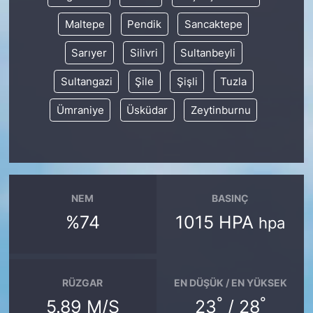
Maltepe
Pendik
Sancaktepe
Sarıyer
Silivri
Sultanbeyli
Sultangazi
Şile
Şişli
Tuzla
Ümraniye
Üsküdar
Zeytinburnu
NEM
BASINÇ
%74
1015 HPA
hpa
RÜZGAR
EN DÜŞÜK / EN YÜKSEK
°
°
5.89 M/S
23
/ 28