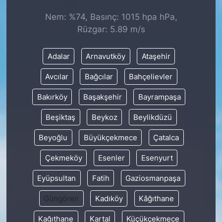
Nem: %74, Basınç: 1015 hpa hPa,
KONGRE HABERLERİ
Rüzgar: 5.89 m/s
KONGRE TAKVİMİ
Adalar
Arnavutköy
Ataşehir
RÖPORTAJLAR
Avcılar
Bağcılar
Bahçelievler
Bakırköy
Başakşehir
Bayrampaşa
BİYOGRAFİLER
Beşiktaş
Beykoz
Beylikdüzü
Beyoğlu
Büyükçekmece
Çatalca
Çekmeköy
Esenler
Esenyurt
Eyüpsultan
Fatih
Gaziosmanpaşa
Güngören
Kadıköy
Kâğıthane
Kağıthane
Kartal
Küçükçekmece