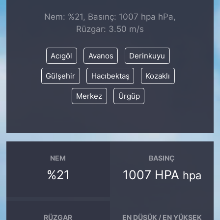
Nem: %21, Basınç: 1007 hpa hPa,
KONGRE HABERLERİ
Rüzgar: 3.50 m/s
KONGRE TAKVİMİ
Acıgöl
Avanos
Derinkuyu
RÖPORTAJLAR
Gülşehir
Hacıbektaş
Kozaklı
Merkez
Ürgüp
BİYOGRAFİLER
NEM
BASINÇ
%21
1007 HPA
hpa
RÜZGAR
EN DÜŞÜK / EN YÜKSEK