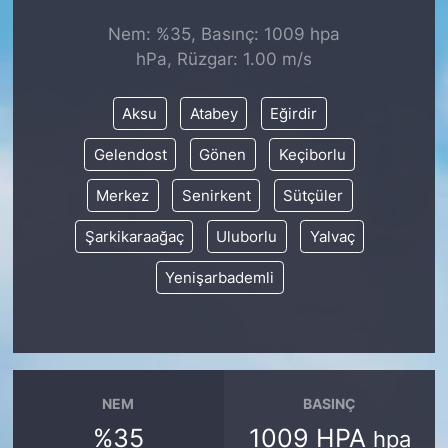
Nem: %35, Basınç: 1009 hpa
KONGRE HABERLERİ
hPa, Rüzgar: 1.00 m/s
KONGRE TAKVİMİ
Aksu
Atabey
Eğirdir
RÖPORTAJLAR
Gelendost
Gönen
Keçiborlu
Merkez
Senirkent
Sütçüler
BİYOGRAFİLER
Şarkikaraağaç
Uluborlu
Yalvaç
Yenişarbademli
NEM
BASINÇ
%35
1009 HPA
hpa