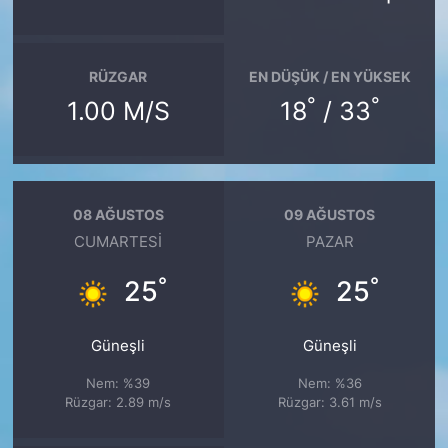
RÜZGAR
EN DÜŞÜK / EN YÜKSEK
°
°
1.00 M/S
18
/ 33
08 AĞUSTOS
09 AĞUSTOS
CUMARTESI
PAZAR
°
°
25
25
Güneşli
Güneşli
Nem: %39
Nem: %36
Rüzgar: 2.89 m/s
Rüzgar: 3.61 m/s