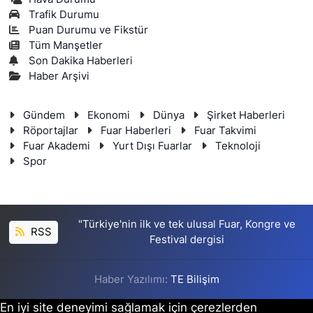
Trafik Durumu
Puan Durumu ve Fikstür
Tüm Manşetler
Son Dakika Haberleri
Haber Arşivi
Gündem
Ekonomi
Dünya
Şirket Haberleri
Röportajlar
Fuar Haberleri
Fuar Takvimi
Fuar Akademi
Yurt Dışı Fuarlar
Teknoloji
Spor
"Türkiye'nin ilk ve tek ulusal Fuar, Kongre ve
RSS
Festival dergisi
Haber Yazılımı:
TE Bilişim
En iyi site deneyimi sağlamak için çerezlerden