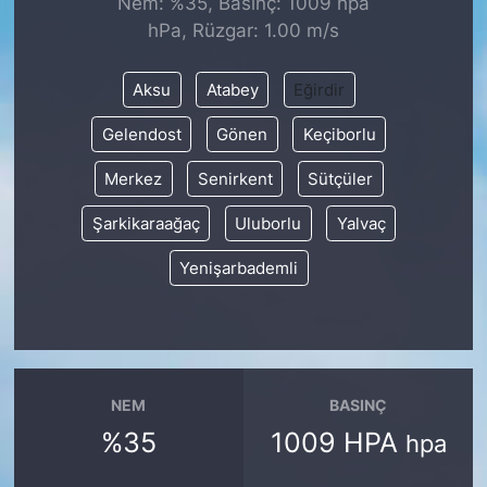
Nem: %35, Basınç: 1009 hpa
hPa, Rüzgar: 1.00 m/s
KONGRE HABERLERİ
Aksu
Atabey
Eğirdir
KONGRE TAKVİMİ
Gelendost
Gönen
Keçiborlu
RÖPORTAJLAR
Merkez
Senirkent
Sütçüler
BİYOGRAFİLER
Şarkikaraağaç
Uluborlu
Yalvaç
Yenişarbademli
NEM
BASINÇ
%35
1009 HPA
hpa