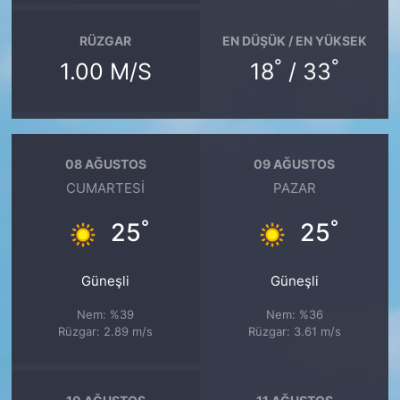
RÜZGAR
EN DÜŞÜK / EN YÜKSEK
°
°
1.00 M/S
18
/ 33
08 AĞUSTOS
09 AĞUSTOS
CUMARTESI
PAZAR
°
°
25
25
Güneşli
Güneşli
Nem: %39
Nem: %36
Rüzgar: 2.89 m/s
Rüzgar: 3.61 m/s