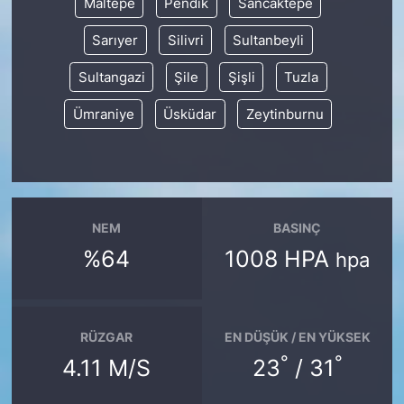
Maltepe
Pendik
Sancaktepe
Sarıyer
Silivri
Sultanbeyli
Sultangazi
Şile
Şişli
Tuzla
Ümraniye
Üsküdar
Zeytinburnu
NEM
BASINÇ
%64
1008 HPA
hpa
RÜZGAR
EN DÜŞÜK / EN YÜKSEK
°
°
4.11 M/S
23
/ 31