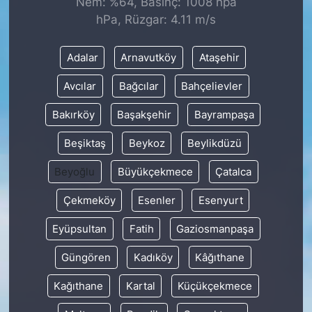
Nem: %64, Basınç: 1008 hpa
hPa, Rüzgar: 4.11 m/s
KONGRE HABERLERİ
Adalar
Arnavutköy
Ataşehir
KONGRE TAKVİMİ
Avcılar
Bağcılar
Bahçelievler
RÖPORTAJLAR
Bakırköy
Başakşehir
Bayrampaşa
BİYOGRAFİLER
Beşiktaş
Beykoz
Beylikdüzü
Beyoğlu
Büyükçekmece
Çatalca
Çekmeköy
Esenler
Esenyurt
Eyüpsultan
Fatih
Gaziosmanpaşa
Güngören
Kadıköy
Kâğıthane
Kağıthane
Kartal
Küçükçekmece