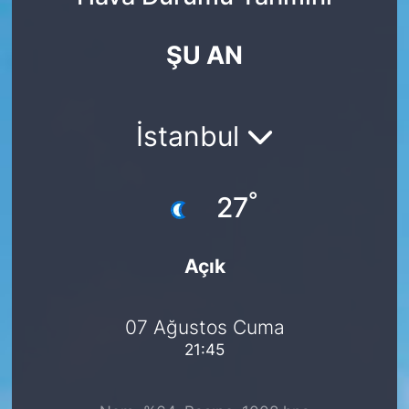
Yurt Dışı Fuarlar
KÜLTÜR SANAT
ŞU AN
Teknoloji
ŞİRKET HABERLERİ
Spor
SAVUNMA SANAYİ
İstanbul
FUAR HABERLERİ
°
27
FUAR TAKVİMİ
Açık
Amerika Fuarları
FUAR RAPORU
07 Ağustos Cuma
21:45
FESTİVAL HABERLERİ
FESTİVAL TAKVİMİ