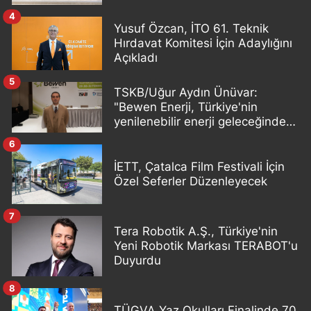
4
Yusuf Özcan, İTO 61. Teknik
Hırdavat Komitesi İçin Adaylığını
Açıkladı
5
TSKB/Uğur Aydın Ünüvar:
"Bewen Enerji, Türkiye'nin
yenilenebilir enerji geleceğinde
önemli bir oyuncu olacak"
6
İETT, Çatalca Film Festivali İçin
Özel Seferler Düzenleyecek
7
Tera Robotik A.Ş., Türkiye'nin
Yeni Robotik Markası TERABOT'u
Duyurdu
8
TÜGVA Yaz Okulları Finalinde 70