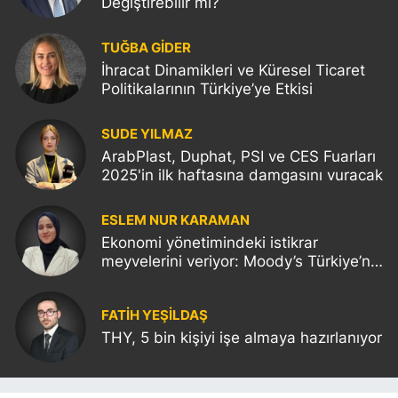
Değiştirebilir mi?
TUĞBA GİDER
İhracat Dinamikleri ve Küresel Ticaret
Politikalarının Türkiye’ye Etkisi
SUDE YILMAZ
ArabPlast, Duphat, PSI ve CES Fuarları
2025'in ilk haftasına damgasını vuracak
ESLEM NUR KARAMAN
Ekonomi yönetimindeki istikrar
meyvelerini veriyor: Moody’s Türkiye’nin
kredi notunu yükseltti!
FATIH YEŞİLDAŞ
THY, 5 bin kişiyi işe almaya hazırlanıyor