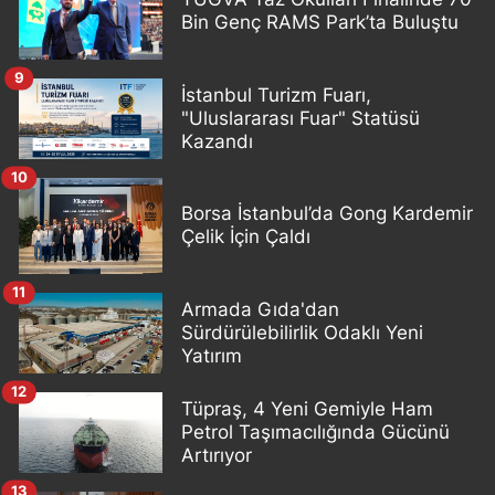
Bin Genç RAMS Park’ta Buluştu
9
İstanbul Turizm Fuarı,
"Uluslararası Fuar" Statüsü
Kazandı
10
Borsa İstanbul’da Gong Kardemir
Çelik İçin Çaldı
11
Armada Gıda'dan
Sürdürülebilirlik Odaklı Yeni
Yatırım
12
Tüpraş, 4 Yeni Gemiyle Ham
Petrol Taşımacılığında Gücünü
Artırıyor
13