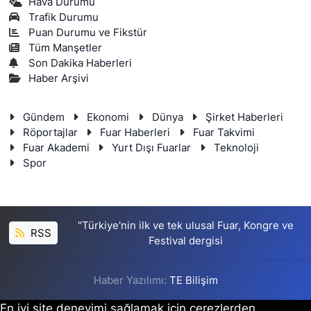
Hava Durumu
Trafik Durumu
Puan Durumu ve Fikstür
Tüm Manşetler
Son Dakika Haberleri
Haber Arşivi
Gündem
Ekonomi
Dünya
Şirket Haberleri
Röportajlar
Fuar Haberleri
Fuar Takvimi
Fuar Akademi
Yurt Dışı Fuarlar
Teknoloji
Spor
"Türkiye'nin ilk ve tek ulusal Fuar, Kongre ve
RSS
Festival dergisi
Haber Yazılımı:
TE Bilişim
En iyi site deneyimi sağlamak için çerezlerden