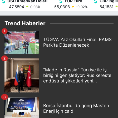
USD Amerikan Doları
EUR Euro
GBP İngili
47,5894
55,0398
64,1581
0.08
%
-0.02
%
Trend Haberler
1
TÜGVA Yaz Okulları Finali RAMS
Park'ta Düzenlenecek
2
"Made in Russia" Türkiye ile iş
birliğini genişletiyor: Rus kereste
endüstrisi şirketleri yeni
ortaklıklar geliştiriyor
3
Borsa İstanbul'da gong Masfen
Enerji için çaldı