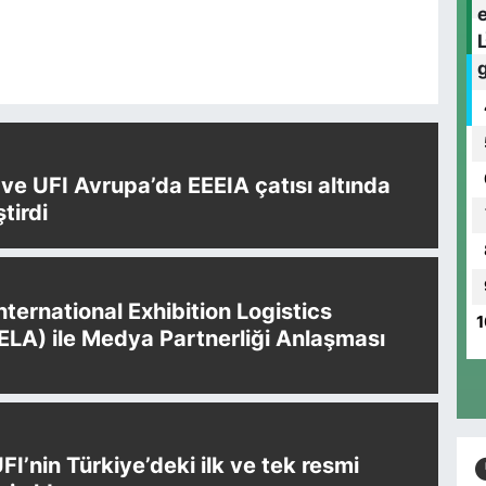
e UFI Avrupa’da EEEIA çatısı altında
ştirdi
International Exhibition Logistics
1
IELA) ile Medya Partnerliği Anlaşması
UFI’nin Türkiye’deki ilk ve tek resmi