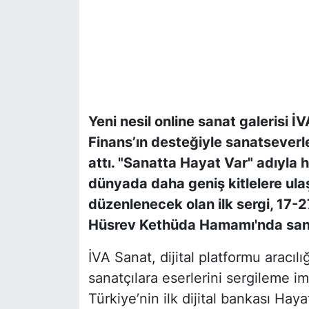
Yeni nesil online sanat galerisi 
Finans’ın desteğiyle sanatseverl
attı. "Sanatta Hayat Var" adıyla ha
dünyada daha geniş kitlelere ul
düzenlenecek olan ilk sergi, 17-2
Hüsrev Kethüda Hamamı'nda sana
İVA Sanat, dijital platformu aracıl
sanatçılara eserlerini sergileme i
Türkiye’nin ilk dijital bankası Ha