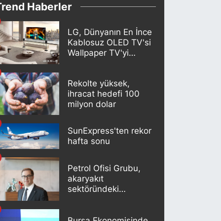
Trend Haberler
LG, Dünyanın En İnce
Kablosuz OLED TV'si
Wallpaper TV'yi
Türkiye Pazarına
Getirdi
Rekolte yüksek,
ihracat hedefi 100
milyon dolar
SunExpress'ten rekor
hafta sonu
Petrol Ofisi Grubu,
akaryakıt
sektöründeki
liderliğini 18. kez
korudu
Bursa Ekonomisinde