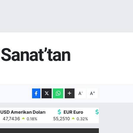
 Sanat’tan
-
+
A
A
USD Amerikan Doları
EUR Euro
GBP İngiliz Ster
47,7436
55,2510
64,4811
0.18
%
0.32
%
0.38