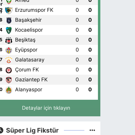
Amed
0
0
1
Erzurumspor FK
0
0
2
Başakşehir
0
0
3
Kocaelispor
0
0
4
Beşiktaş
0
0
5
Eyüpspor
0
0
6
Galatasaray
0
0
7
Çorum FK
0
0
8
Gaziantep FK
0
0
9
Alanyaspor
0
0
0
Detaylar için tıklayın
Süper Lig Fikstür