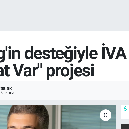
'in desteğiyle İVA
t Var" projesi
758.6K
ÖSTERIM