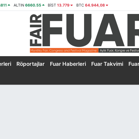
4811
ALTIN
6660.55
BİST
13.779
BTC
64.944,08
rleri
Röportajlar
Fuar Haberleri
Fuar Takvimi
Fua