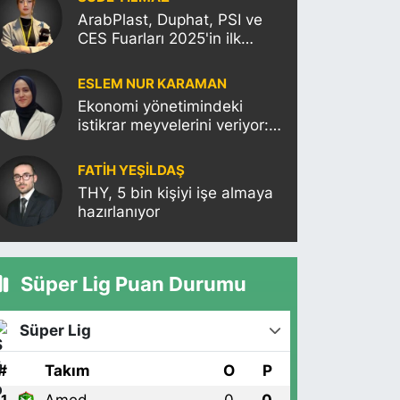
ArabPlast, Duphat, PSI ve
CES Fuarları 2025'in ilk
haftasına damgasını
vuracak
ESLEM NUR KARAMAN
Ekonomi yönetimindeki
istikrar meyvelerini veriyor:
Moody’s Türkiye’nin kredi
notunu yükseltti!
FATIH YEŞİLDAŞ
THY, 5 bin kişiyi işe almaya
hazırlanıyor
Süper Lig Puan Durumu
Süper Lig
#
Takım
O
P