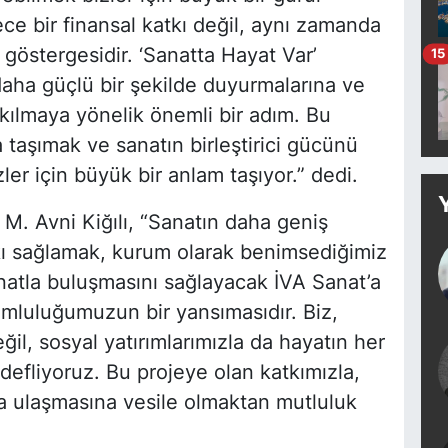
ce bir finansal katkı değil, aynı zamanda
 göstergesidir. ‘Sanatta Hayat Var’
15
 daha güçlü bir şekilde duyurmalarına ve
r kılmaya yönelik önemli bir adım. Bu
a taşımak ve sanatın birleştirici gücünü
ler için büyük bir anlam taşıyor.” dedi.
M. Avni Kiğılı, “Sanatın daha geniş
atkı sağlamak, kurum olarak benimsediğimiz
natla buluşmasını sağlayacak İVA Sanat’a
mluluğumuzun bir yansımasıdır. Biz,
il, sosyal yatırımlarımızla da hayatın her
hedefliyoruz. Bu projeye olan katkımızla,
a ulaşmasına vesile olmaktan mutluluk