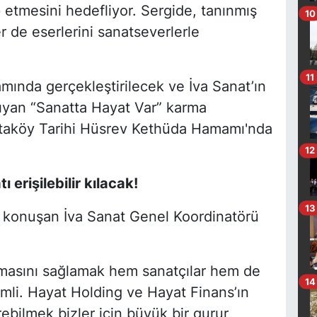
 etmesini hedefliyor. Sergide, tanınmış
10
er de eserlerini sanatseverlerle
11
mında gerçekleştirilecek ve İva Sanat’ın
taşıyan “Sanatta Hayat Var” karma
Ortaköy Tarihi Hüsrev Kethüda Hamamı'nda
12
 erişilebilir kılacak!
13
ili konuşan İva Sanat Genel Koordinatörü
şmasını sağlamak hem sanatçılar hem de
14
mli. Hayat Holding ve Hayat Finans’ın
rebilmek bizler için büyük bir gurur