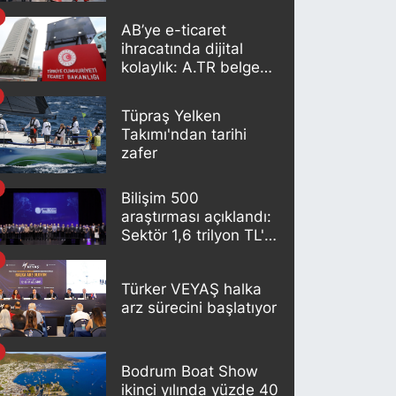
AB’ye e-ticaret
ihracatında dijital
kolaylık: A.TR belgesi
artık otomatik
oluşturuluyor
Tüpraş Yelken
Takımı'ndan tarihi
zafer
Bilişim 500
araştırması açıklandı:
Sektör 1,6 trilyon TL'lik
büyüklüğe ulaştı
Türker VEYAŞ halka
arz sürecini başlatıyor
Bodrum Boat Show
ikinci yılında yüzde 40