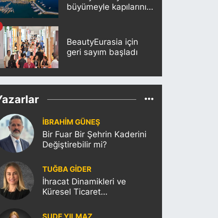
büyümeyle kapılarını
açıyor
BeautyEurasia için
geri sayım başladı
Yazarlar
İBRAHİM GÜNEŞ
Bir Fuar Bir Şehrin Kaderini
Değiştirebilir mi?
TUĞBA GİDER
İhracat Dinamikleri ve
Küresel Ticaret
Politikalarının Türkiye’ye
Etkisi
SUDE YILMAZ