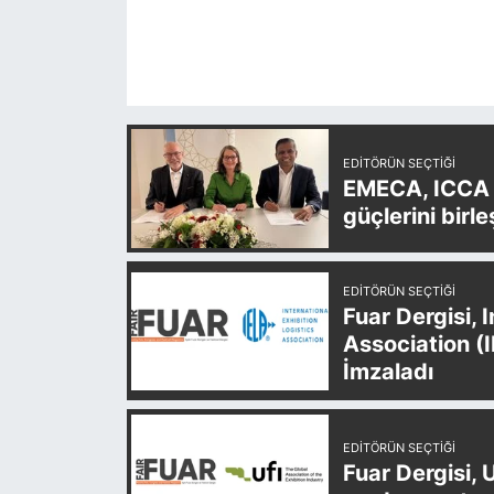
EDITÖRÜN SEÇTIĞI
EMECA, ICCA v
güçlerini birle
EDITÖRÜN SEÇTIĞI
Fuar Dergisi, 
Association (
İmzaladı
EDITÖRÜN SEÇTIĞI
Fuar Dergisi, 