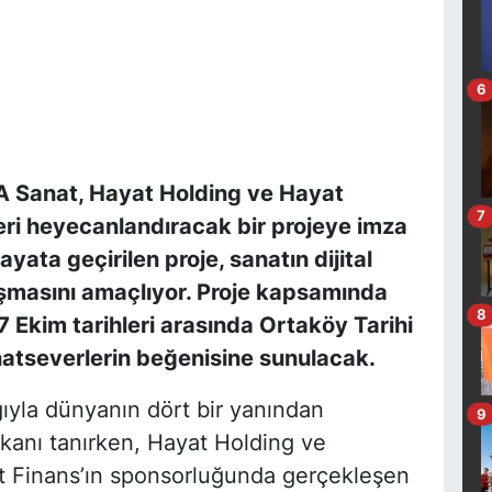
6
İVA Sanat, Hayat Holding ve Hayat
7
eri heyecanlandıracak bir projeye imza
yata geçirilen proje, sanatın dijital
aşmasını amaçlıyor. Proje kapsamında
8
7 Ekim tarihleri arasında Ortaköy Tarihi
tseverlerin beğenisine sunulacak.
ığıyla dünyanın dört bir yanından
9
mkanı tanırken, Hayat Holding ve
yat Finans’ın sponsorluğunda gerçekleşen