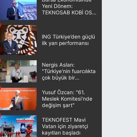
Yeni Dönem:
TEKNOSAB KOBİ OSB
Projesi Tanıtıldı
ING Türkiye’den güçlü
ilk yarı performansı
Nergis Aslan:
"Türkiye'nin fuarcılıkta
çok büyük bir
potansiyeli var"
Yusuf Özcan: "61.
Meslek Komitesi'nde
değişim şart"
TEKNOFEST Mavi
Vatan için ziyaretçi
kayıtları başladı