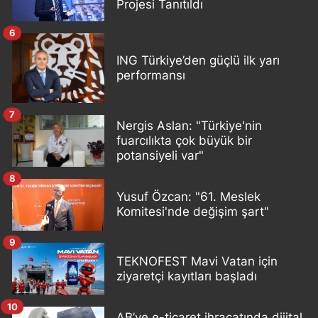
Projesi Tanıtıldı
6
ING Türkiye’den güçlü ilk yarı
performansı
7
Nergis Aslan: "Türkiye'nin
fuarcılıkta çok büyük bir
potansiyeli var"
8
Yusuf Özcan: "61. Meslek
Komitesi'nde değişim şart"
9
TEKNOFEST Mavi Vatan için
ziyaretçi kayıtları başladı
10
AB’ye e-ticaret ihracatında dijital