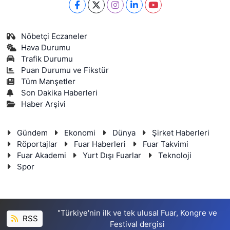
Nöbetçi Eczaneler
Hava Durumu
Trafik Durumu
Puan Durumu ve Fikstür
Tüm Manşetler
Son Dakika Haberleri
Haber Arşivi
Gündem
Ekonomi
Dünya
Şirket Haberleri
Röportajlar
Fuar Haberleri
Fuar Takvimi
Fuar Akademi
Yurt Dışı Fuarlar
Teknoloji
Spor
"Türkiye'nin ilk ve tek ulusal Fuar, Kongre ve
RSS
Festival dergisi