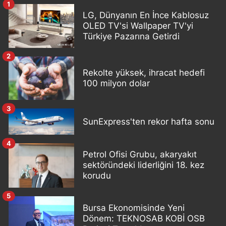
1
LG, Dünyanın En İnce Kablosuz
OLED TV'si Wallpaper TV'yi
Türkiye Pazarına Getirdi
2
Rekolte yüksek, ihracat hedefi
100 milyon dolar
3
SunExpress'ten rekor hafta sonu
4
Petrol Ofisi Grubu, akaryakıt
sektöründeki liderliğini 18. kez
korudu
5
Bursa Ekonomisinde Yeni
Dönem: TEKNOSAB KOBİ OSB