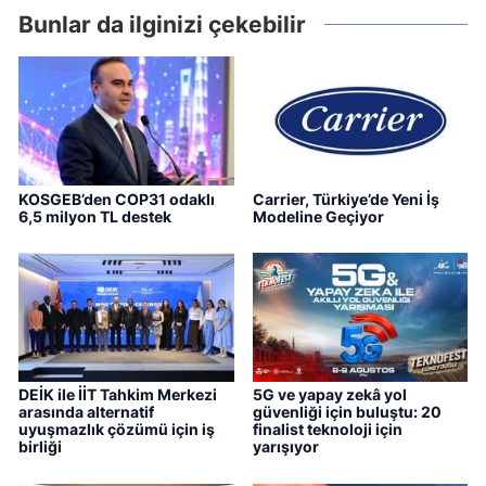
Bunlar da ilginizi çekebilir
KOSGEB’den COP31 odaklı
Carrier, Türkiye’de Yeni İş
6,5 milyon TL destek
Modeline Geçiyor
DEİK ile İİT Tahkim Merkezi
5G ve yapay zekâ yol
arasında alternatif
güvenliği için buluştu: 20
uyuşmazlık çözümü için iş
finalist teknoloji için
birliği
yarışıyor