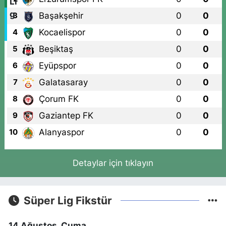
Başakşehir
0
0
3
Kocaelispor
0
0
4
Beşiktaş
0
0
5
Eyüpspor
0
0
6
Galatasaray
0
0
7
Çorum FK
0
0
8
Gaziantep FK
0
0
9
Alanyaspor
0
0
10
Detaylar için tıklayın
Süper Lig Fikstür
14 Ağustos, Cuma