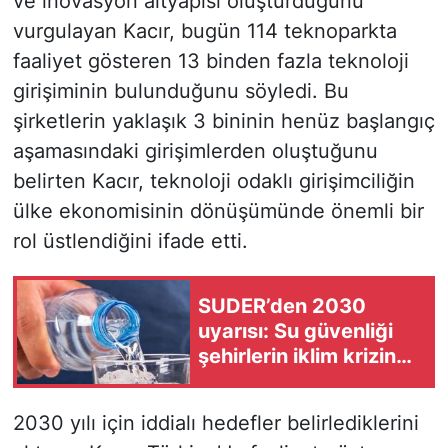
ve inovasyon altyapısı oluşturduğunu
vurgulayan Kacır, bugün 114 teknoparkta
faaliyet gösteren 13 binden fazla teknoloji
girişiminin bulunduğunu söyledi. Bu
şirketlerin yaklaşık 3 bininin henüz başlangıç
aşamasındaki girişimlerden oluştuğunu
belirten Kacır, teknoloji odaklı girişimciliğin
ülke ekonomisinin dönüşümünde önemli bir
rol üstlendiğini ifade etti.
SUDER’den 2030
uyarısı: Su güvenliği
şehirlerin iklim krizine
karşı en kritik
dayanıklılık alanı haline
2030 yılı için iddialı hedefler belirlediklerini
geliyor