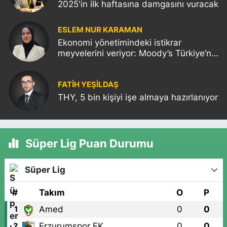
2025'in ilk haftasına damgasını vuracak
ESLEM NUR KARAMAN
Ekonomi yönetimindeki istikrar
meyvelerini veriyor: Moody’s Türkiye’nin
kredi notunu yükseltti!
FATIH YEŞİLDAŞ
THY, 5 bin kişiyi işe almaya hazırlanıyor
Süper Lig Puan Durumu
Süper Lig
#
Takım
O
P
Amed
0
0
1
Erzurumspor FK
0
0
2