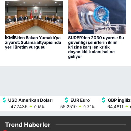
İKMİB’den Bakan Yumaklı’ya
SUDER’den 2030 uyarısı: Su
ziyaret: Sulama altyapısında
güvenliği şehirlerin iklim
yerli üretim vurgusu
krizine karşı en kritik
dayanıklılık alanı haline
geliyor
USD Amerikan Doları
EUR Euro
GBP İngiliz
47,7436
55,2510
64,4811
0.18
%
0.32
%
Trend Haberler