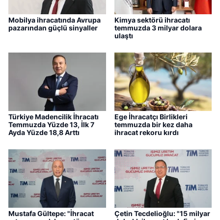
Mobilya ihracatında Avrupa
Kimya sektörü ihracatı
pazarından güçlü sinyaller
temmuzda 3 milyar dolara
ulaştı
Türkiye Madencilik İhracatı
Ege İhracatçı Birlikleri
Temmuzda Yüzde 13, İlk 7
temmuzda bir kez daha
Ayda Yüzde 18,8 Arttı
ihracat rekoru kırdı
Mustafa Gültepe: "İhracat
Çetin Tecdelioğlu: "15 milyar