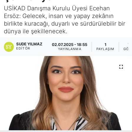
USİKAD Danışma Kurulu Üyesi Ecehan
Yurt Dışı Fuarlar
KÜLTÜR SANAT
Ersöz: Gelecek, insan ve yapay zekânın
birlikte kuracağı, duyarlı ve sürdürülebilir bir
Teknoloji
ŞİRKET HABERLERİ
dünya ile şekillenecek.
Spor
SAVUNMA SANAYİ
SUDE YILMAZ
02.07.2025 - 18:55
1
7
EDITÖR
YAYINLANMA
PAYLAŞIM
GÖS
FUAR HABERLERİ
FUAR TAKVİMİ
Amerika Fuarları
FUAR RAPORU
FESTİVAL HABERLERİ
FESTİVAL TAKVİMİ