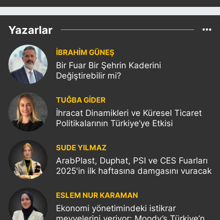
Yazarlar
İBRAHİM GÜNEŞ
Bir Fuar Bir Şehrin Kaderini
Değiştirebilir mi?
TUĞBA GİDER
İhracat Dinamikleri ve Küresel Ticaret
Politikalarının Türkiye’ye Etkisi
SUDE YILMAZ
ArabPlast, Duphat, PSI ve CES Fuarları
2025'in ilk haftasına damgasını vuracak
ESLEM NUR KARAMAN
Ekonomi yönetimindeki istikrar
meyvelerini veriyor: Moody’s Türkiye’nin