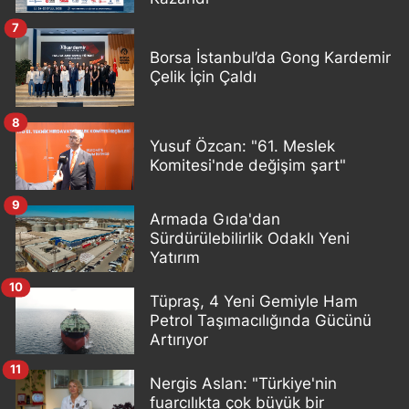
7
Borsa İstanbul’da Gong Kardemir
Çelik İçin Çaldı
8
Yusuf Özcan: "61. Meslek
Komitesi'nde değişim şart"
9
Armada Gıda'dan
Sürdürülebilirlik Odaklı Yeni
Yatırım
10
Tüpraş, 4 Yeni Gemiyle Ham
Petrol Taşımacılığında Gücünü
Artırıyor
11
Nergis Aslan: "Türkiye'nin
fuarcılıkta çok büyük bir