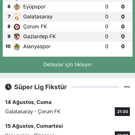
Eyüpspor
0
0
6
Galatasaray
0
0
7
Çorum FK
0
0
8
Gaziantep FK
0
0
9
Alanyaspor
0
0
10
Detaylar için tıklayın
Süper Lig Fikstür
14 Ağustos, Cuma
Galatasaray - Çorum FK
21:30
15 Ağustos, Cumartesi