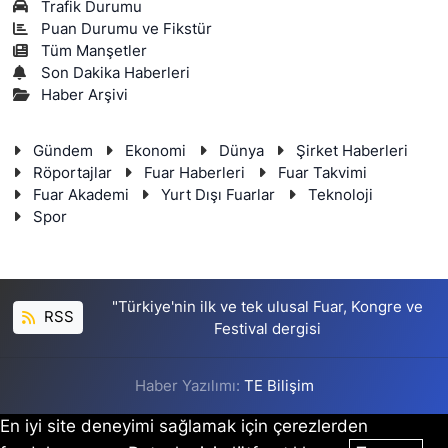
Trafik Durumu
Puan Durumu ve Fikstür
Tüm Manşetler
Son Dakika Haberleri
Haber Arşivi
Gündem
Ekonomi
Dünya
Şirket Haberleri
Röportajlar
Fuar Haberleri
Fuar Takvimi
Fuar Akademi
Yurt Dışı Fuarlar
Teknoloji
Spor
"Türkiye'nin ilk ve tek ulusal Fuar, Kongre ve
RSS
Festival dergisi
Haber Yazılımı:
TE Bilişim
En iyi site deneyimi sağlamak için çerezlerden