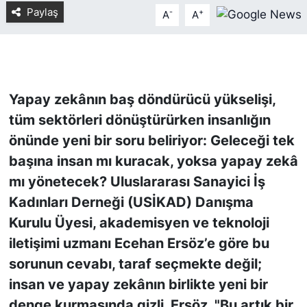
Paylaş
-
+
A
A
KONGRE HABERLERİ
KONGRE TAKVİMİ
Yapay zekânın baş döndürücü yükselişi,
RÖPORTAJLAR
tüm sektörleri dönüştürürken insanlığın
BİYOGRAFİLER
önünde yeni bir soru beliriyor: Geleceği tek
başına insan mı kuracak, yoksa yapay zekâ
mı yönetecek? Uluslararası Sanayici İş
Kadınları Derneği (USİKAD) Danışma
Kurulu Üyesi, akademisyen ve teknoloji
iletişimi uzmanı Ecehan Ersöz’e göre bu
sorunun cevabı, taraf seçmekte değil;
insan ve yapay zekânın birlikte yeni bir
denge kurmasında gizli. Ersöz, "Bu artık bir