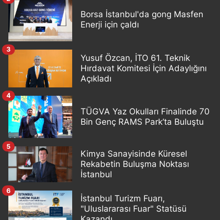
Borsa İstanbul'da gong Masfen
Enerji için çaldı
3
Yusuf Özcan, İTO 61. Teknik
Hırdavat Komitesi İçin Adaylığını
Açıkladı
4
TÜGVA Yaz Okulları Finalinde 70
Bin Genç RAMS Park’ta Buluştu
5
Kimya Sanayisinde Küresel
Rekabetin Buluşma Noktası
İstanbul
6
İstanbul Turizm Fuarı,
"Uluslararası Fuar" Statüsü
Kazandı