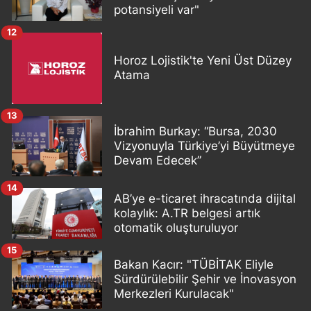
potansiyeli var"
12
Horoz Lojistik'te Yeni Üst Düzey
Atama
13
İbrahim Burkay: “Bursa, 2030
Vizyonuyla Türkiye’yi Büyütmeye
Devam Edecek”
14
AB’ye e-ticaret ihracatında dijital
kolaylık: A.TR belgesi artık
otomatik oluşturuluyor
15
Bakan Kacır: "TÜBİTAK Eliyle
Sürdürülebilir Şehir ve İnovasyon
Merkezleri Kurulacak"