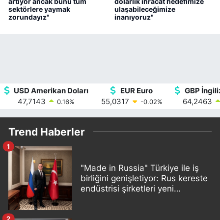
artıyor ancak bunu tüm
dolarlık ihracat hedefimize
sektörlere yaymak
ulaşabileceğimize
zorundayız"
inanıyoruz"
USD Amerikan Doları
EUR Euro
GBP İngili
47,7143
55,0317
64,2463
0.16
%
-0.02
%
Trend Haberler
1
"Made in Russia" Türkiye ile iş
birliğini genişletiyor: Rus kereste
endüstrisi şirketleri yeni
ortaklıklar geliştiriyor
2