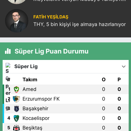
kredi notunu yükseltti!
FATIH YEŞİLDAŞ
THY, 5 bin kişiyi işe almaya hazırlanıyor
Süper Lig Puan Durumu
Süper Lig
#
Takım
O
P
Amed
0
0
1
Erzurumspor FK
0
0
2
Başakşehir
0
0
3
Kocaelispor
0
0
4
Beşiktaş
0
0
5