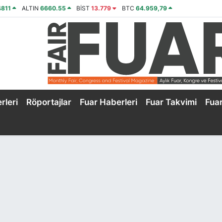
4811
ALTIN
6660.55
BİST
13.779
BTC
64.959,79
rleri
Röportajlar
Fuar Haberleri
Fuar Takvimi
Fua