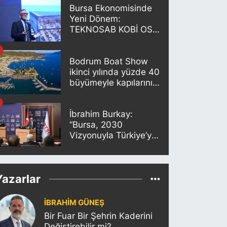
Bursa Ekonomisinde
Yeni Dönem:
TEKNOSAB KOBİ OSB
Projesi Tanıtıldı
Bodrum Boat Show
ikinci yılında yüzde 40
büyümeyle kapılarını
açıyor
İbrahim Burkay:
“Bursa, 2030
Vizyonuyla Türkiye’yi
Büyütmeye Devam
Edecek”
Yazarlar
İBRAHİM GÜNEŞ
Bir Fuar Bir Şehrin Kaderini
Değiştirebilir mi?