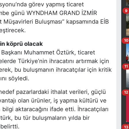
syonu’nda görev yapmış ticaret
9
rşembe günü WYNDHAM GRAND İZMİR
 Müşavirleri Buluşması” kapsamında EİB
eştirecek.
10
çin köprü olacak
ör Başkanı Muhammet Öztürk, ticaret
elerde Türkiye’nin ihracatını artırmak için
11
terek, bu buluşmanın ihracatçılar için kritik
ını söyledi.
hedef pazarlardaki ithalat verileri, güçlü
12
vantajı olan ürünler, iş yapma kültürü ve
bilgi aktaracağını ifade etti. İhracatçıları
ürk, bu tür buluşmaların yılda bir
elirtti.
13