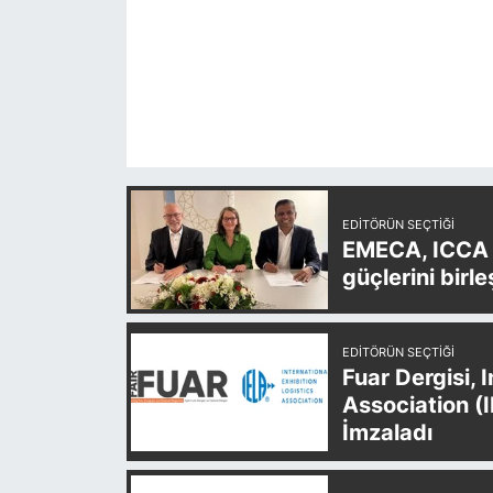
EDITÖRÜN SEÇTIĞI
EMECA, ICCA v
güçlerini birle
EDITÖRÜN SEÇTIĞI
Fuar Dergisi, 
Association (
İmzaladı