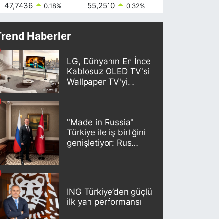
47,7436
55,2510
64,4811
0.18
%
0.32
%
0.38
Trend Haberler
LG, Dünyanın En İnce
Kablosuz OLED TV'si
Wallpaper TV'yi
Türkiye Pazarına
Getirdi
"Made in Russia"
Türkiye ile iş birliğini
genişletiyor: Rus
kereste endüstrisi
şirketleri yeni
ortaklıklar geliştiriyor
ING Türkiye’den güçlü
ilk yarı performansı