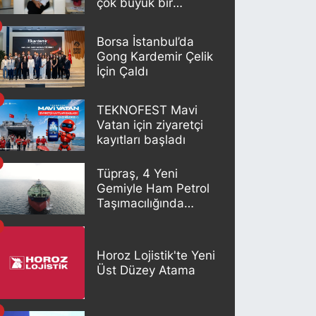
çok büyük bir
potansiyeli var"
Borsa İstanbul’da
Gong Kardemir Çelik
İçin Çaldı
TEKNOFEST Mavi
Vatan için ziyaretçi
kayıtları başladı
Tüpraş, 4 Yeni
Gemiyle Ham Petrol
Taşımacılığında
Gücünü Artırıyor
Horoz Lojistik'te Yeni
Üst Düzey Atama