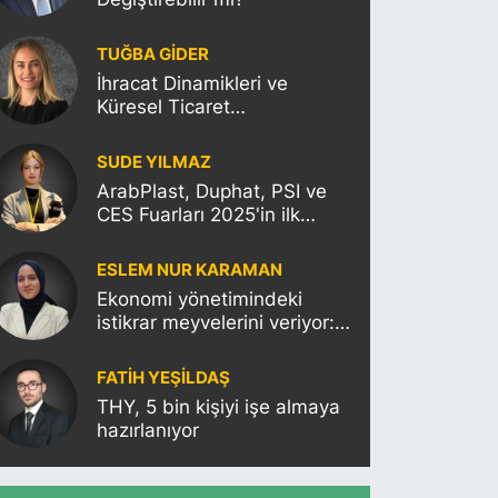
TUĞBA GİDER
İhracat Dinamikleri ve
Küresel Ticaret
Politikalarının Türkiye’ye
Etkisi
SUDE YILMAZ
ArabPlast, Duphat, PSI ve
CES Fuarları 2025'in ilk
haftasına damgasını
vuracak
ESLEM NUR KARAMAN
Ekonomi yönetimindeki
istikrar meyvelerini veriyor:
Moody’s Türkiye’nin kredi
notunu yükseltti!
FATIH YEŞİLDAŞ
THY, 5 bin kişiyi işe almaya
hazırlanıyor