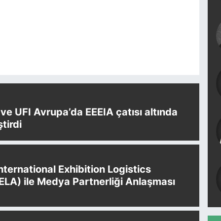
e UFI Avrupa’da EEEIA çatısı altında
ştirdi
International Exhibition Logistics
IELA) ile Medya Partnerliği Anlaşması