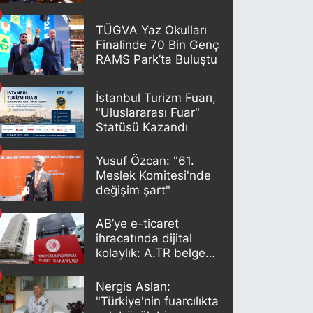
TÜGVA Yaz Okulları
Finalinde 70 Bin Genç
RAMS Park’ta Buluştu
İstanbul Turizm Fuarı,
"Uluslararası Fuar"
Statüsü Kazandı
Yusuf Özcan: "61.
Meslek Komitesi'nde
değişim şart"
AB’ye e-ticaret
ihracatında dijital
kolaylık: A.TR belgesi
artık otomatik
oluşturuluyor
Nergis Aslan:
"Türkiye'nin fuarcılıkta