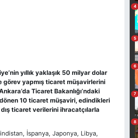
4
5
6
kiye’nin yıllık yaklaşık 50 milyar dolar
e görev yapmış ticaret müşavirlerini
. Ankara’da Ticaret Bakanlığı’ndaki
7
dönen 10 ticaret müşaviri, edindikleri
ış ticaret verilerini ihracatçılarla
8
distan, İspanya, Japonya, Libya,