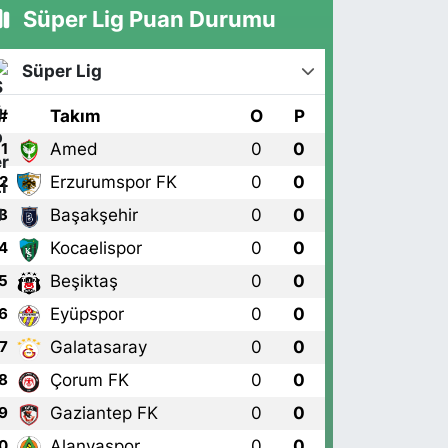
Süper Lig Puan Durumu
Süper Lig
#
Takım
O
P
Amed
0
0
1
Erzurumspor FK
0
0
2
Başakşehir
0
0
3
Kocaelispor
0
0
4
Beşiktaş
0
0
5
Eyüpspor
0
0
6
Galatasaray
0
0
7
Çorum FK
0
0
8
Gaziantep FK
0
0
9
Alanyaspor
0
0
0