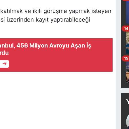
 katılmak ve ikili görüşme yapmak isteyen
si üzerinden kayıt yaptırabileceği
14
tanbul, 456 Milyon Avroyu Aşan İş
urdu
15
e