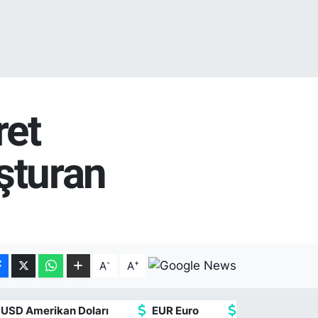
ret
uşturan
-
+
A
A
USD Amerikan Doları
EUR Euro
GBP İngiliz Ster