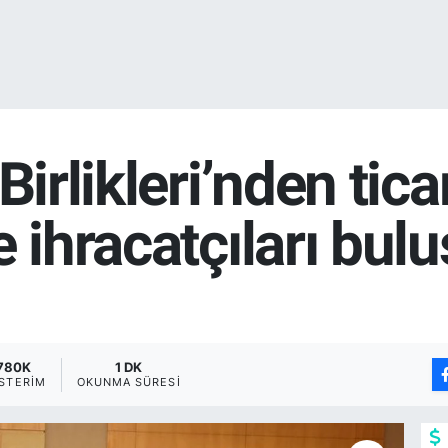
Birlikleri’nden tica
e ihracatçıları bul
780K
1 DK
STERIM
OKUNMA SÜRESI