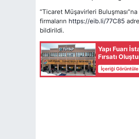
“Ticaret Müşavirleri Buluşması”na
firmaların
https://eib.li/77C85
adre
bildirildi.
Yapı Fuarı İs
Fırsatı Oluşt
İçeriği Görüntül