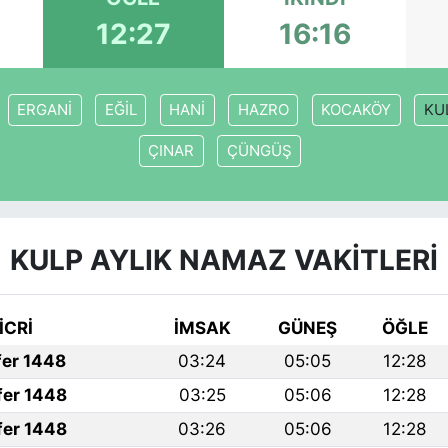
12:27
16:16
ERGANİ
EĞİL
HANİ
HAZRO
KOCAKÖY
KU
ÇINAR
ÇÜNGÜŞ
KULP AYLIK NAMAZ VAKITLERI
İCRİ
İMSAK
GÜNEŞ
ÖĞLE
fer 1448
03:24
05:05
12:28
fer 1448
03:25
05:06
12:28
fer 1448
03:26
05:06
12:28