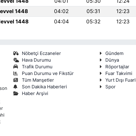
levvel 1448
04:01
05:30
12:24
levvel 1448
04:02
05:31
12:23
levvel 1448
04:04
05:32
12:23
Nöbetçi Eczaneler
Gündem
Hava Durumu
Dünya
Trafik Durumu
Röportajlar
Puan Durumu ve Fikstür
Fuar Takvimi
Tüm Manşetler
Yurt Dışı Fuarl
Son Dakika Haberleri
Spor
 son
Haber Arşivi
k
er
ahi
k