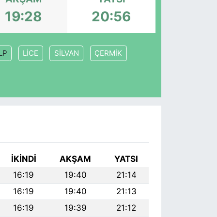
19:28
20:56
LP
LİCE
SİLVAN
ÇERMİK
İKINDI
AKŞAM
YATSI
16:19
19:40
21:14
16:19
19:40
21:13
16:19
19:39
21:12