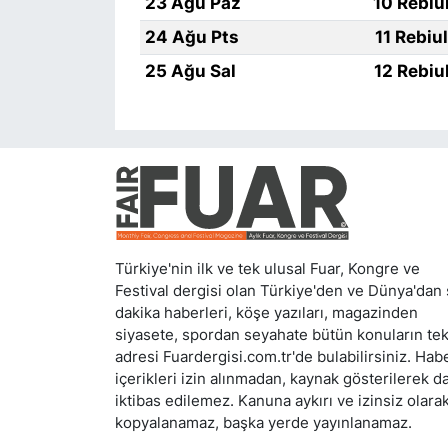
23 Ağu Paz
10 Rebiu
24 Ağu Pts
11 Rebiu
25 Ağu Sal
12 Rebiu
Türkiye'nin ilk ve tek ulusal Fuar, Kongre ve
Festival dergisi olan Türkiye'den ve Dünya'dan
dakika haberleri, köşe yazıları, magazinden
siyasete, spordan seyahate bütün konuların te
adresi Fuardergisi.com.tr'de bulabilirsiniz. Hab
içerikleri izin alınmadan, kaynak gösterilerek d
iktibas edilemez. Kanuna aykırı ve izinsiz olara
kopyalanamaz, başka yerde yayınlanamaz.