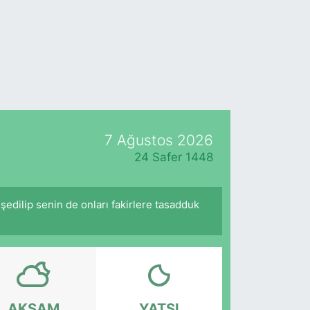
7 Ağustos 2026
24 Safer 1448
hşedilip senin de onları fakirlere tasadduk
AKŞAM
YATSI