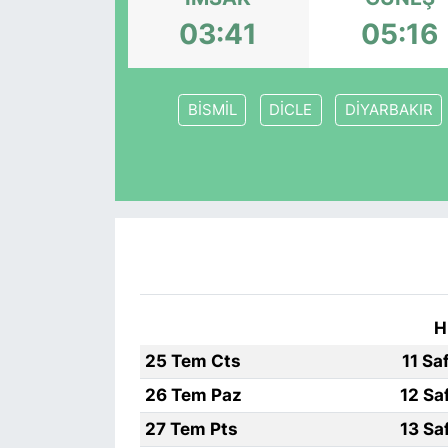
03:41
05:16
KONGRE HABERLERİ
KONGRE TAKVİMİ
BİSMİL
DİCLE
DİYARBAKIR
RÖPORTAJLAR
BİYOGRAFİLER
H
25 Tem Cts
11 Sa
26 Tem Paz
12 Sa
27 Tem Pts
13 Sa