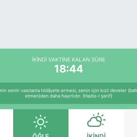
İKINDI VAKTINE KALAN SÜRE
18:44
işinin senin vasıtanla hidâyete ermesi, senin için kızıl develer (ba
etmen)den daha hayırlıdır. (Hadis-i şerif)
ÖĞLE
İKINDI