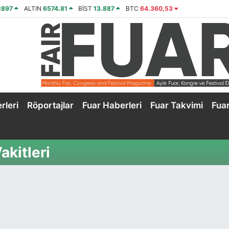
1897
ALTIN
6574.81
BİST
13.887
BTC
64.360,53
rleri
Röportajlar
Fuar Haberleri
Fuar Takvimi
Fua
akitleri