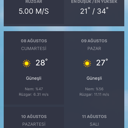
RÜZGAR
EN DÜŞÜK / EN YÜKSEK
°
°
5.00 M/S
21
/ 34
08 AĞUSTOS
09 AĞUSTOS
CUMARTESI
PAZAR
°
°
28
27
Güneşli
Güneşli
Nem: %47
Nem: %56
Rüzgar: 6.31 m/s
Rüzgar: 11.11 m/s
10 AĞUSTOS
11 AĞUSTOS
PAZARTESI
SALI