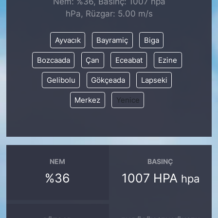
Nem: %36, Basınç: 1007 hpa
hPa, Rüzgar: 5.00 m/s
KONGRE HABERLERİ
Ayvacık
Bayramiç
Biga
KONGRE TAKVİMİ
Bozcaada
Çan
Eceabat
Ezine
RÖPORTAJLAR
Gelibolu
Gökçeada
Lapseki
BİYOGRAFİLER
Merkez
Yenice
NEM
BASINÇ
%36
1007 HPA
hpa