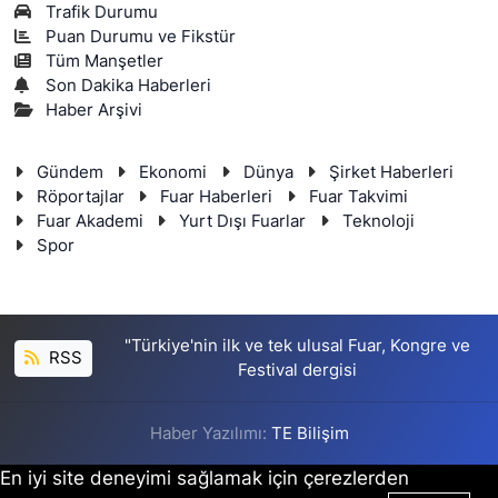
Trafik Durumu
Puan Durumu ve Fikstür
Tüm Manşetler
Son Dakika Haberleri
Haber Arşivi
Gündem
Ekonomi
Dünya
Şirket Haberleri
Röportajlar
Fuar Haberleri
Fuar Takvimi
Fuar Akademi
Yurt Dışı Fuarlar
Teknoloji
Spor
"Türkiye'nin ilk ve tek ulusal Fuar, Kongre ve
RSS
Festival dergisi
Haber Yazılımı:
TE Bilişim
En iyi site deneyimi sağlamak için çerezlerden