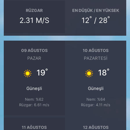
RÜZGAR
EN DÜŞÜK / EN YÜKSEK
°
°
2.31 M/S
12
/ 28
09 AĞUSTOS
10 AĞUSTOS
PAZAR
PAZARTESI
°
°
19
18
Güneşli
Güneşli
Nem: %62
Nem: %64
Rüzgar: 6.61 m/s
Rüzgar: 4.11 m/s
11 AĞUSTOS
12 AĞUSTOS