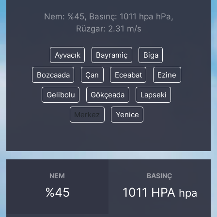
Nem: %45, Basınç: 1011 hpa hPa,
KONGRE HABERLERİ
Rüzgar: 2.31 m/s
KONGRE TAKVİMİ
Ayvacık
Bayramiç
Biga
RÖPORTAJLAR
Bozcaada
Çan
Eceabat
Ezine
Gelibolu
Gökçeada
Lapseki
BİYOGRAFİLER
Merkez
Yenice
NEM
BASINÇ
%45
1011 HPA
hpa