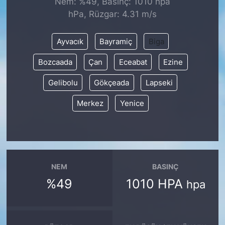
Nem: %49, Basınç: 1010 hpa
hPa, Rüzgar: 4.31 m/s
KONGRE HABERLERİ
Ayvacık
Bayramiç
Biga
KONGRE TAKVİMİ
Bozcaada
Çan
Eceabat
Ezine
RÖPORTAJLAR
Gelibolu
Gökçeada
Lapseki
BİYOGRAFİLER
Merkez
Yenice
NEM
BASINÇ
%49
1010 HPA
hpa