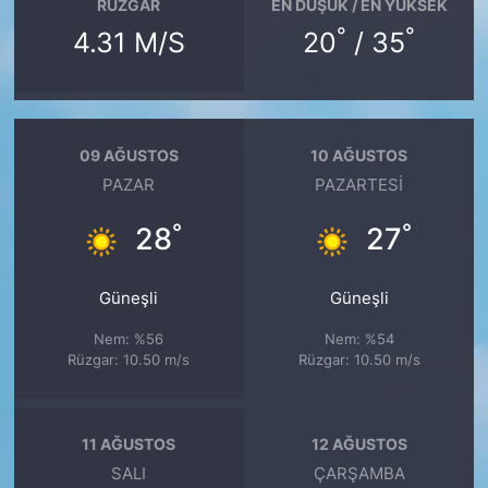
RÜZGAR
EN DÜŞÜK / EN YÜKSEK
°
°
4.31 M/S
20
/ 35
09 AĞUSTOS
10 AĞUSTOS
PAZAR
PAZARTESI
°
°
28
27
Güneşli
Güneşli
Nem: %56
Nem: %54
Rüzgar: 10.50 m/s
Rüzgar: 10.50 m/s
11 AĞUSTOS
12 AĞUSTOS
SALI
ÇARŞAMBA