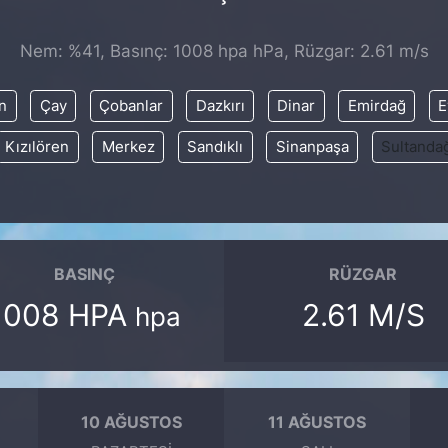
Nem: %41, Basınç: 1008 hpa hPa, Rüzgar: 2.61 m/s
n
Çay
Çobanlar
Dazkırı
Dinar
Emirdağ
E
Kızılören
Merkez
Sandıklı
Sinanpaşa
Sultanda
BASINÇ
RÜZGAR
1008 HPA
2.61 M/S
hpa
10 AĞUSTOS
11 AĞUSTOS