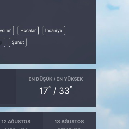
vciler
Hocalar
İhsaniye
ğı
Şuhut
EN DÜŞÜK / EN YÜKSEK
°
°
17
/ 33
12 AĞUSTOS
13 AĞUSTOS