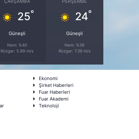
ÇARŞAMBA
PERŞEMBE
°
°
25
24
Güneşli
Güneşli
Nem: %40
Nem: %39
Rüzgar: 5.89 m/s
Rüzgar: 7.39 m/s
Ekonomi
Şirket Haberleri
Fuar Haberleri
Fuar Akademi
ar
Teknoloji