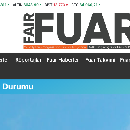
4811
ALTIN
6648.99
BİST
13.773
BTC
64.960,21
rleri
Röportajlar
Fuar Haberleri
Fuar Takvimi
Fua
a Durumu