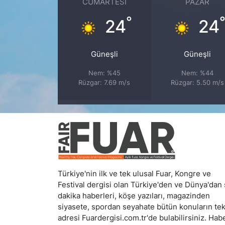
CUMARTESI
PAZAR
°
24
24
Güneşli
Güneşli
Nem: %45
Nem: %44
Rüzgar: 7.69 m/s
Rüzgar: 5.50 m/s
Türkiye'nin ilk ve tek ulusal Fuar, Kongre ve
Festival dergisi olan Türkiye'den ve Dünya'dan
dakika haberleri, köşe yazıları, magazinden
siyasete, spordan seyahate bütün konuların te
adresi Fuardergisi.com.tr'de bulabilirsiniz. Hab