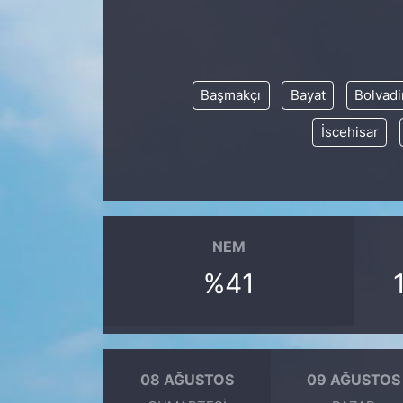
KONGRE HABERLERİ
KONGRE TAKVİMİ
Başmakçı
Bayat
Bolvadi
İscehisar
RÖPORTAJLAR
BİYOGRAFİLER
NEM
%41
08 AĞUSTOS
09 AĞUSTOS