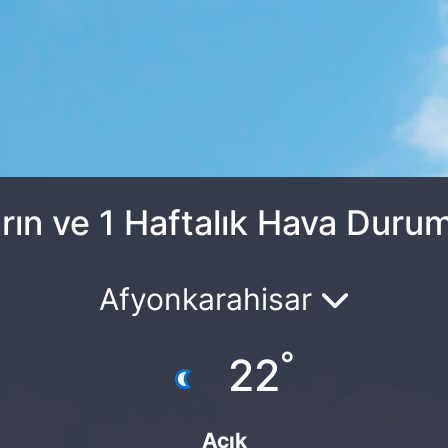
rın ve 1 Haftalık Hava Duru
Afyonkarahisar
°
22
Açık