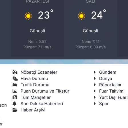
PAZARTESI
SALI
°
°
°
23
24
Güneşli
Güneşli
Nem: %52
Nem: %41
Rüzgar: 7.11 m/s
Rüzgar: 6.00 m/s
Nöbetçi Eczaneler
Gündem
Hava Durumu
Dünya
Trafik Durumu
Röportajlar
Puan Durumu ve Fikstür
Fuar Takvimi
Tüm Manşetler
Yurt Dışı Fuarl
Son Dakika Haberleri
Spor
 son
Haber Arşivi
k
er