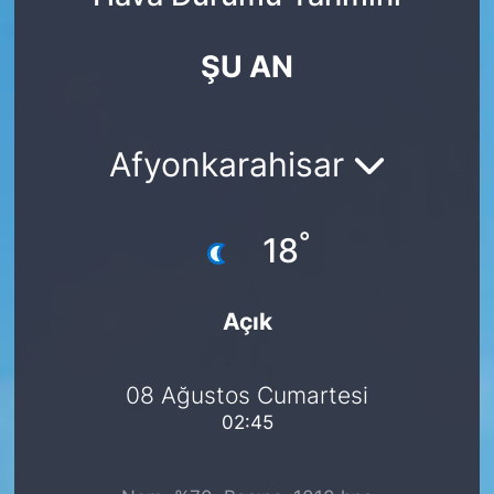
Yurt Dışı Fuarlar
KÜLTÜR SANAT
ŞU AN
Teknoloji
ŞİRKET HABERLERİ
Spor
SAVUNMA SANAYİ
Afyonkarahisar
FUAR HABERLERİ
°
18
FUAR TAKVİMİ
Açık
Amerika Fuarları
FUAR RAPORU
08 Ağustos Cumartesi
02:45
FESTİVAL HABERLERİ
FESTİVAL TAKVİMİ