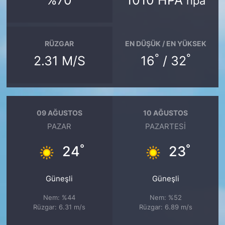
%70
1010 HPA
hpa
RÜZGAR
EN DÜŞÜK / EN YÜKSEK
°
°
2.31 M/S
16
/ 32
09 AĞUSTOS
10 AĞUSTOS
PAZAR
PAZARTESI
°
°
24
23
Güneşli
Güneşli
Nem: %44
Nem: %52
Rüzgar: 6.31 m/s
Rüzgar: 6.89 m/s