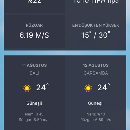
%22
1010 HPA
hpa
RÜZGAR
EN DÜŞÜK / EN YÜKSEK
°
°
6.19 M/S
15
/ 30
11 AĞUSTOS
12 AĞUSTOS
SALI
ÇARŞAMBA
°
°
24
24
Güneşli
Güneşli
Nem: %45
Nem: %40
Rüzgar: 5.50 m/s
Rüzgar: 6.89 m/s