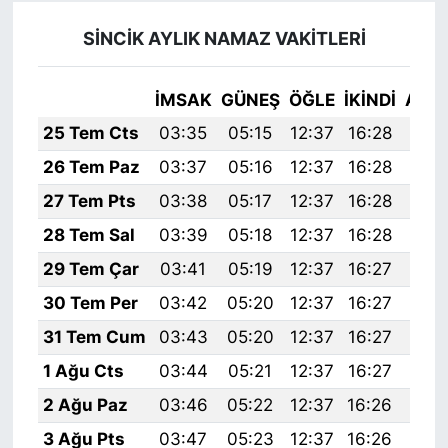
SİNCİK AYLIK NAMAZ VAKITLERI
İMSAK
GÜNEŞ
ÖĞLE
İKINDI
AKŞ
25 Tem Cts
03:35
05:15
12:37
16:28
19:
26 Tem Paz
03:37
05:16
12:37
16:28
19:
27 Tem Pts
03:38
05:17
12:37
16:28
19:
28 Tem Sal
03:39
05:18
12:37
16:28
19:
29 Tem Çar
03:41
05:19
12:37
16:27
19:
30 Tem Per
03:42
05:20
12:37
16:27
19:
31 Tem Cum
03:43
05:20
12:37
16:27
19:
1 Ağu Cts
03:44
05:21
12:37
16:27
19:
2 Ağu Paz
03:46
05:22
12:37
16:26
19:
3 Ağu Pts
03:47
05:23
12:37
16:26
19: