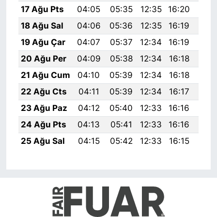
17 Ağu Pts
04:05
05:35
12:35
16:20
19:
18 Ağu Sal
04:06
05:36
12:35
16:19
19:
19 Ağu Çar
04:07
05:37
12:34
16:19
19:
20 Ağu Per
04:09
05:38
12:34
16:18
19:
21 Ağu Cum
04:10
05:39
12:34
16:18
19:
22 Ağu Cts
04:11
05:39
12:34
16:17
19:
23 Ağu Paz
04:12
05:40
12:33
16:16
19:
24 Ağu Pts
04:13
05:41
12:33
16:16
19:
25 Ağu Sal
04:15
05:42
12:33
16:15
19: