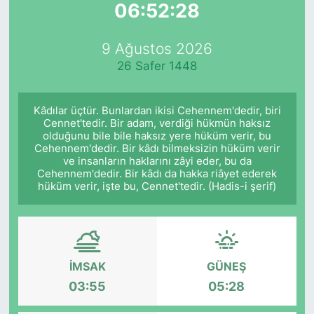
06:52:28
Yurt Dışı Fuarlar
KÜLTÜR SANAT
9 Ağustos 2026
Teknoloji
ŞİRKET HABERLERİ
26 Safer 1448
Spor
SAVUNMA SANAYİ
Kâdılar üçtür. Bunlardan ikisi Cehennem'dedir, biri
Cennet'tedir. Bir adam, verdiği hükmün haksız
FUAR HABERLERİ
olduğunu bile bile haksız yere hüküm verir, bu
Cehennem'dedir. Bir kâdı bilmeksizin hüküm verir
ve insanların haklarını zâyi eder, bu da
FUAR TAKVİMİ
Cehennem'dedir. Bir kâdı da hakka riâyet ederek
hüküm verir, işte bu, Cennet'tedir. (Hadis-i şerif)
Amerika Fuarları
FUAR RAPORU
İMSAK
GÜNEŞ
FESTİVAL HABERLERİ
03:55
05:28
FESTİVAL TAKVİMİ