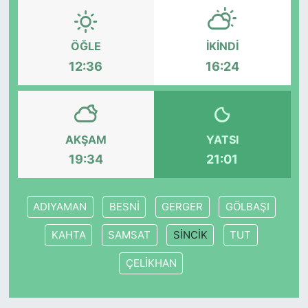
KONGRE HABERLERİ
ÖĞLE
İKINDI
12:36
16:24
KONGRE TAKVİMİ
RÖPORTAJLAR
BİYOGRAFİLER
AKŞAM
YATSI
19:34
21:01
ADIYAMAN
BESNİ
GERGER
GÖLBAŞI
KAHTA
SAMSAT
SİNCİK
TUT
ÇELİKHAN