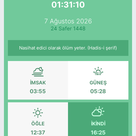
01:31:10
Yurt Dışı Fuarlar
KÜLTÜR SANAT
7 Ağustos 2026
Teknoloji
ŞİRKET HABERLERİ
24 Safer 1448
Spor
SAVUNMA SANAYİ
Nasihat edici olarak ölüm yeter. (Hadis-i şerif)
FUAR HABERLERİ
FUAR TAKVİMİ
İMSAK
GÜNEŞ
Amerika Fuarları
03:55
05:28
FUAR RAPORU
FESTİVAL HABERLERİ
ÖĞLE
İKINDI
12:37
16:25
FESTİVAL TAKVİMİ