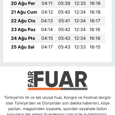
20 Ağu Per
04:11
05:39
12:35
16:18
19:
21 Ağu Cum
04:12
05:40
12:34
16:18
19:
22 Ağu Cts
04:13
05:41
12:34
16:17
19:
23 Ağu Paz
04:14
05:42
12:34
16:16
19:
24 Ağu Pts
04:15
05:42
12:34
16:16
19:
25 Ağu Sal
04:17
05:43
12:33
16:15
19:
Türkiye'nin ilk ve tek ulusal Fuar, Kongre ve Festival dergisi
olan Türkiye'den ve Dünya'dan son dakika haberleri, köşe
yazıları, magazinden siyasete, spordan seyahate bütün
konuların tek adresi Fuardergisi.com.tr'de bulabilirsiniz.