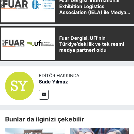
Fuar Dergisi, International
Exhibition Logistics
Association (IELA) ile Medya
Partnerliği Anlaşması İmzaladı
Fuar Dergisi, UFI’nin
Türkiye’deki ilk ve tek resmi
medya partneri oldu
EDITÖR HAKKINDA
Sude Yılmaz
Bunlar da ilginizi çekebilir