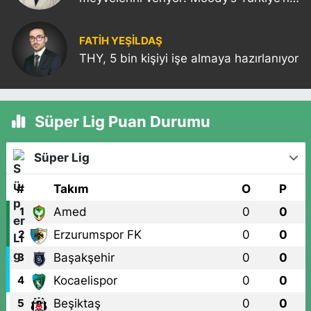
kredi notunu yükseltti!
FATIH YEŞİLDAŞ
THY, 5 bin kişiyi işe almaya hazırlanıyor
Süper Lig Puan Durumu
Süper Lig
#
Takım
O
P
Amed
0
0
1
Erzurumspor FK
0
0
2
Başakşehir
0
0
3
Kocaelispor
0
0
4
Beşiktaş
0
0
5