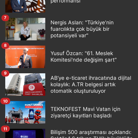
performansı
7
Nergis Aslan: "Türkiye'nin
fuarcılıkta çok büyük bir
potansiyeli var"
8
Yusuf Özcan: "61. Meslek
Komitesi'nde değişim şart"
9
AB’ye e-ticaret ihracatında dijital
kolaylık: A.TR belgesi artık
otomatik oluşturuluyor
10
TEKNOFEST Mavi Vatan için
ziyaretçi kayıtları başladı
11
Bilişim 500 araştırması açıklandı: