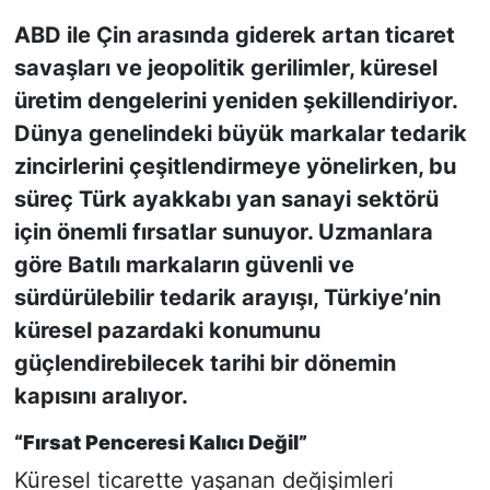
ABD ile Çin arasında giderek artan ticaret
KONGRE HABERLERİ
savaşları ve jeopolitik gerilimler, küresel
üretim dengelerini yeniden şekillendiriyor.
KONGRE TAKVİMİ
Dünya genelindeki büyük markalar tedarik
RÖPORTAJLAR
zincirlerini çeşitlendirmeye yönelirken, bu
süreç Türk ayakkabı yan sanayi sektörü
BİYOGRAFİLER
için önemli fırsatlar sunuyor. Uzmanlara
göre Batılı markaların güvenli ve
sürdürülebilir tedarik arayışı, Türkiye’nin
küresel pazardaki konumunu
güçlendirebilecek tarihi bir dönemin
kapısını aralıyor.
“Fırsat Penceresi Kalıcı Değil”
Küresel ticarette yaşanan değişimleri