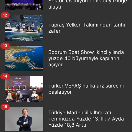
Sektör 1,6 trilyon TL'lik büyüklüğe
ulaştı
12
Tüpraş Yelken Takımı'ndan tarihi
zafer
13
Bodrum Boat Show ikinci yılında
yüzde 40 büyümeyle kapılarını
açıyor
14
Türker VEYAŞ halka arz sürecini
başlatıyor
15
Türkiye Madencilik İhracatı
Temmuzda Yüzde 13, İlk 7 Ayda
Yüzde 18,8 Arttı