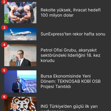
2
Rekolte yüksek, ihracat hedefi
100 milyon dolar
3
SunExpress'ten rekor hafta sonu
4
Petrol Ofisi Grubu, akaryakıt
sektöründeki liderliğini 18. kez
korudu
5
Bursa Ekonomisinde Yeni
Dönem: TEKNOSAB KOBİ OSB
Projesi Tanıtıldı
6
ING Türkiye’den güçlü ilk yarı