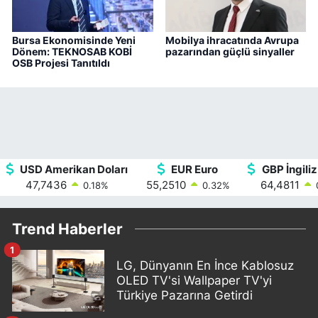
Bursa Ekonomisinde Yeni
Mobilya ihracatında Avrupa
Dönem: TEKNOSAB KOBİ
pazarından güçlü sinyaller
OSB Projesi Tanıtıldı
USD Amerikan Doları
EUR Euro
GBP İngiliz
47,7436
55,2510
64,4811
0.18
%
0.32
%
Trend Haberler
1
LG, Dünyanın En İnce Kablosuz
OLED TV'si Wallpaper TV'yi
Türkiye Pazarına Getirdi