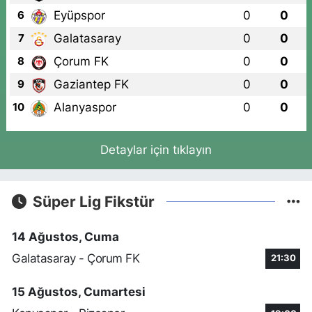
Eyüpspor
0
0
6
Galatasaray
0
0
7
Çorum FK
0
0
8
Gaziantep FK
0
0
9
Alanyaspor
0
0
10
Detaylar için tıklayın
Süper Lig Fikstür
14 Ağustos, Cuma
Galatasaray - Çorum FK
21:30
15 Ağustos, Cumartesi