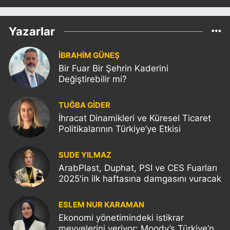
Yazarlar
İBRAHİM GÜNEŞ
Bir Fuar Bir Şehrin Kaderini
Değiştirebilir mi?
TUĞBA GİDER
İhracat Dinamikleri ve Küresel Ticaret
Politikalarının Türkiye’ye Etkisi
SUDE YILMAZ
ArabPlast, Duphat, PSI ve CES Fuarları
2025'in ilk haftasına damgasını vuracak
ESLEM NUR KARAMAN
Ekonomi yönetimindeki istikrar
meyvelerini veriyor: Moody’s Türkiye’nin