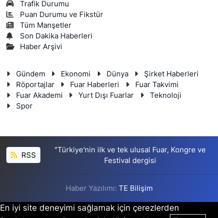
Trafik Durumu
Puan Durumu ve Fikstür
Tüm Manşetler
Son Dakika Haberleri
Haber Arşivi
Gündem
Ekonomi
Dünya
Şirket Haberleri
Röportajlar
Fuar Haberleri
Fuar Takvimi
Fuar Akademi
Yurt Dışı Fuarlar
Teknoloji
Spor
"Türkiye'nin ilk ve tek ulusal Fuar, Kongre ve
RSS
Festival dergisi
Haber Yazılımı:
TE Bilişim
En iyi site deneyimi sağlamak için çerezlerden