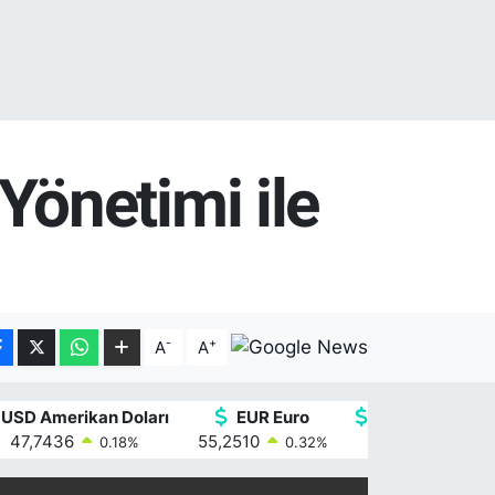
önetimi ile
-
+
A
A
USD Amerikan Doları
EUR Euro
GBP İngiliz Ster
47,7436
55,2510
64,4811
0.18
%
0.32
%
0.38