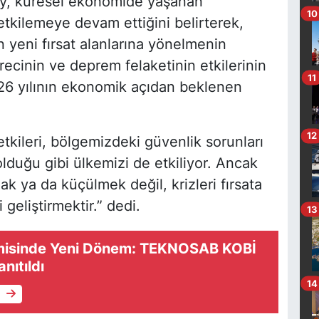
ay, küresel ekonomide yaşanan
10
etkilemeye devam ettiğini belirterek,
n yeni fırsat alanlarına yönelmenin
ecinin ve deprem felaketinin etkilerinin
11
6 yılının ekonomik açıdan beklenen
12
tkileri, bölgemizdeki güvenlik sorunları
lduğu gibi ülkemizi de etkiliyor. Ancak
k ya da küçülmek değil, krizleri fırsata
geliştirmektir.” dedi.
13
misinde Yeni Dönem: TEKNOSAB KOBİ
nıtıldı
14
e