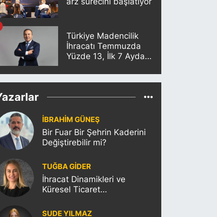
arz sürecini başlatıyor
Türkiye Madencilik
İhracatı Temmuzda
Yüzde 13, İlk 7 Ayda
Yüzde 18,8 Arttı
Yazarlar
İBRAHİM GÜNEŞ
Bir Fuar Bir Şehrin Kaderini
Değiştirebilir mi?
TUĞBA GİDER
İhracat Dinamikleri ve
Küresel Ticaret
Politikalarının Türkiye’ye
Etkisi
SUDE YILMAZ