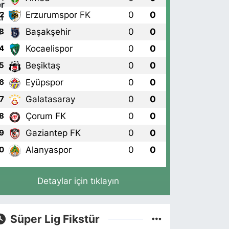
Erzurumspor FK
0
0
2
Başakşehir
0
0
3
Kocaelispor
0
0
4
Beşiktaş
0
0
5
Eyüpspor
0
0
6
Galatasaray
0
0
7
Çorum FK
0
0
8
Gaziantep FK
0
0
9
Alanyaspor
0
0
0
Detaylar için tıklayın
Süper Lig Fikstür