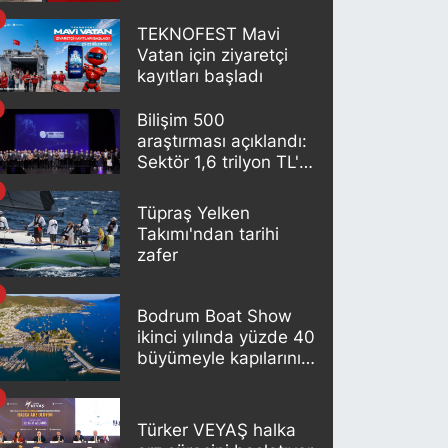
artık otomatik
oluşturuluyor
TEKNOFEST Mavi
Vatan için ziyaretçi
kayıtları başladı
Bilişim 500
araştırması açıklandı:
Sektör 1,6 trilyon TL'lik
büyüklüğe ulaştı
Tüpraş Yelken
Takımı'ndan tarihi
zafer
Bodrum Boat Show
ikinci yılında yüzde 40
büyümeyle kapılarını
açıyor
Türker VEYAŞ halka