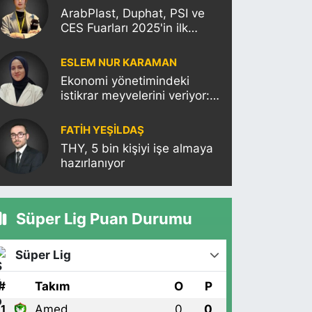
ArabPlast, Duphat, PSI ve
CES Fuarları 2025'in ilk
haftasına damgasını
vuracak
ESLEM NUR KARAMAN
Ekonomi yönetimindeki
istikrar meyvelerini veriyor:
Moody’s Türkiye’nin kredi
notunu yükseltti!
FATIH YEŞİLDAŞ
THY, 5 bin kişiyi işe almaya
hazırlanıyor
Süper Lig Puan Durumu
Süper Lig
#
Takım
O
P
Amed
0
0
1