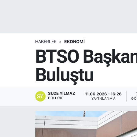
Yurt Dışı Fuarlar
KÜLTÜR SANAT
Teknoloji
ŞİRKET HABERLERİ
HABERLER
EKONOMİ
Spor
SAVUNMA SANAYİ
BTSO Başkanı
FUAR HABERLERİ
Buluştu
FUAR TAKVİMİ
Amerika Fuarları
SUDE YILMAZ
11.06.2026 - 16:26
EDITÖR
YAYINLANMA
GÖ
FUAR RAPORU
FESTİVAL HABERLERİ
FESTİVAL TAKVİMİ