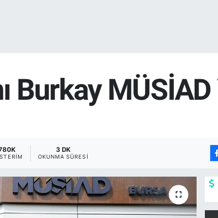
 Burkay MÜSİAD Y
780K
3 DK
STERIM
OKUNMA SÜRESI