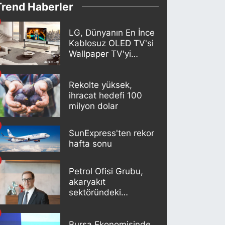
Trend Haberler
LG, Dünyanın En İnce
Kablosuz OLED TV'si
Wallpaper TV'yi
Türkiye Pazarına
Getirdi
Rekolte yüksek,
ihracat hedefi 100
milyon dolar
SunExpress'ten rekor
hafta sonu
Petrol Ofisi Grubu,
akaryakıt
sektöründeki
liderliğini 18. kez
korudu
Bursa Ekonomisinde