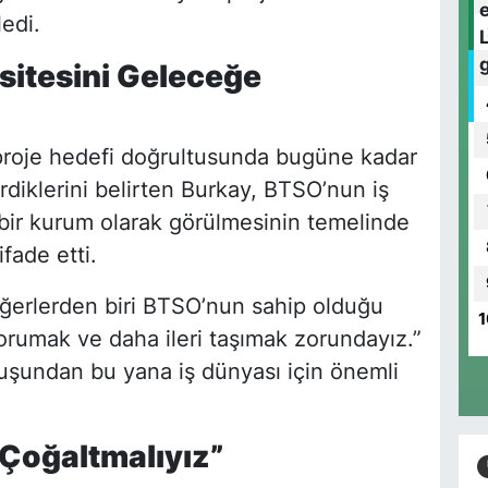
edi.
itesini Geleceğe
 proje hedefi doğrultusunda bugüne kadar
rdiklerini belirten Burkay, BTSO’nun iş
bir kurum olarak görülmesinin temelinde
ade etti.
ğerlerden biri BTSO’nun sahip olduğu
1
korumak ve daha ileri taşımak zorundayız.”
uşundan bu yana iş dünyası için önemli
i Çoğaltmalıyız”