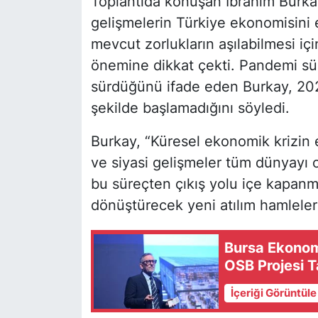
Toplantıda konuşan İbrahim Burk
gelişmelerin Türkiye ekonomisini 
mevcut zorlukların aşılabilmesi içi
önemine dikkat çekti. Pandemi sür
sürdüğünü ifade eden Burkay, 202
şekilde başlamadığını söyledi.
Burkay, “Küresel ekonomik krizin e
ve siyasi gelişmeler tüm dünyayı o
bu süreçten çıkış yolu içe kapanma
dönüştürecek yeni atılım hamleleri 
Bursa Ekono
OSB Projesi Ta
İçeriği Görüntül