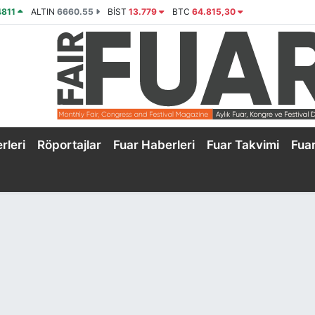
4811
ALTIN
6660.55
BİST
13.779
BTC
64.815,30
rleri
Röportajlar
Fuar Haberleri
Fuar Takvimi
Fua