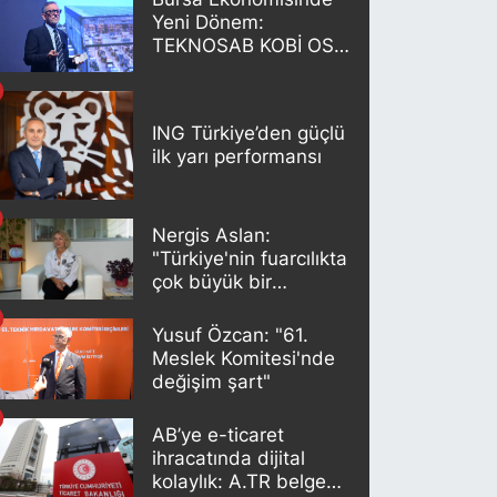
Yeni Dönem:
TEKNOSAB KOBİ OSB
Projesi Tanıtıldı
ING Türkiye’den güçlü
ilk yarı performansı
Nergis Aslan:
"Türkiye'nin fuarcılıkta
çok büyük bir
potansiyeli var"
Yusuf Özcan: "61.
Meslek Komitesi'nde
değişim şart"
AB’ye e-ticaret
ihracatında dijital
kolaylık: A.TR belgesi