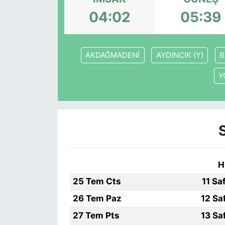
04:02
05:39
KONGRE HABERLERİ
KONGRE TAKVİMİ
AKDAĞMADENİ
AYDINCIK (Y)
B
RÖPORTAJLAR
Y
BİYOGRAFİLER
H
25 Tem Cts
11 Sa
26 Tem Paz
12 Sa
27 Tem Pts
13 Sa