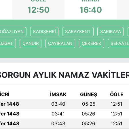
12:50
16:40
OĞAZLIYAN
KADIŞEHRİ
SARAYKENT
SARIKAYA
OZGAT
ÇANDIR
ÇAYIRALAN
ÇEKEREK
ŞEFAATL
SORGUN AYLIK NAMAZ VAKITLER
İCRİ
İMSAK
GÜNEŞ
ÖĞLE
fer 1448
03:40
05:25
12:51
fer 1448
03:41
05:26
12:51
fer 1448
03:43
05:26
12:51