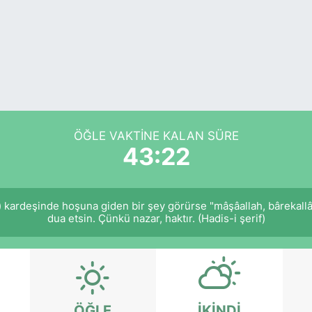
ÖĞLE VAKTINE KALAN SÜRE
43:22
) kardeşinde hoşuna giden bir şey görürse "mâşâallah, bârekall
dua etsin. Çünkü nazar, haktır. (Hadis-i şerif)
ÖĞLE
İKINDI