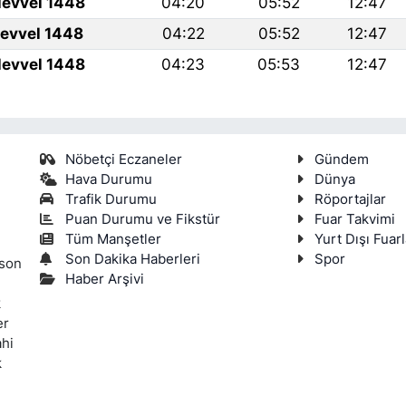
levvel 1448
04:20
05:52
12:47
levvel 1448
04:22
05:52
12:47
levvel 1448
04:23
05:53
12:47
Nöbetçi Eczaneler
Gündem
Hava Durumu
Dünya
Trafik Durumu
Röportajlar
Puan Durumu ve Fikstür
Fuar Takvimi
Tüm Manşetler
Yurt Dışı Fuarl
Son Dakika Haberleri
Spor
 son
Haber Arşivi
k
er
ahi
k