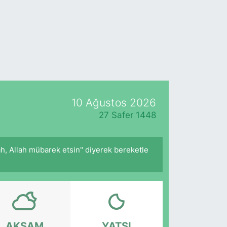
10 Ağustos 2026
27 Safer 1448
âh, Allah mübarek etsin" diyerek bereketle
AKŞAM
YATSI