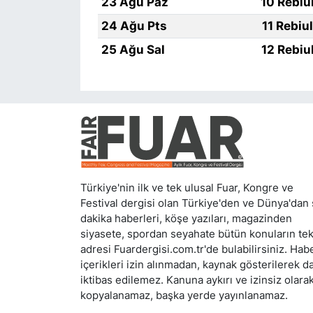
23 Ağu Paz
10 Rebiu
24 Ağu Pts
11 Rebiu
25 Ağu Sal
12 Rebiu
Türkiye'nin ilk ve tek ulusal Fuar, Kongre ve
Festival dergisi olan Türkiye'den ve Dünya'dan
dakika haberleri, köşe yazıları, magazinden
siyasete, spordan seyahate bütün konuların te
adresi Fuardergisi.com.tr'de bulabilirsiniz. Hab
içerikleri izin alınmadan, kaynak gösterilerek d
iktibas edilemez. Kanuna aykırı ve izinsiz olara
kopyalanamaz, başka yerde yayınlanamaz.