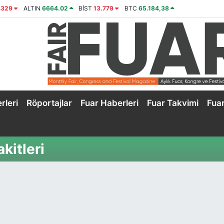
4329
ALTIN
6664.02
BİST
13.779
BTC
65.184,38
rleri
Röportajlar
Fuar Haberleri
Fuar Takvimi
Fua
kitleri