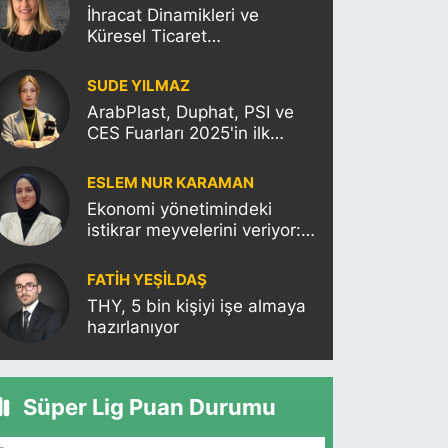
İhracat Dinamikleri ve
Küresel Ticaret
Politikalarının Türkiye’ye
Etkisi
SUDE YILMAZ
ArabPlast, Duphat, PSI ve
CES Fuarları 2025'in ilk
haftasına damgasını
vuracak
ESLEM NUR KARAMAN
Ekonomi yönetimindeki
istikrar meyvelerini veriyor:
Moody’s Türkiye’nin kredi
notunu yükseltti!
FATIH YEŞİLDAŞ
THY, 5 bin kişiyi işe almaya
hazırlanıyor
Süper Lig Puan Durumu