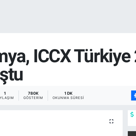
ya, ICCX Türkiye
ştu
1
780K
1 DK
AYLAŞIM
GÖSTERIM
OKUNMA SÜRESI