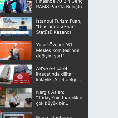
Finalinde 70 Bin Genç
RAMS Park’ta Buluştu
İstanbul Turizm Fuarı,
"Uluslararası Fuar"
Statüsü Kazandı
Yusuf Özcan: "61.
Meslek Komitesi'nde
değişim şart"
AB’ye e-ticaret
ihracatında dijital
kolaylık: A.TR belgesi
artık otomatik
oluşturuluyor
Nergis Aslan:
"Türkiye'nin fuarcılıkta
çok büyük bir
potansiyeli var"
Borsa İstanbul’da