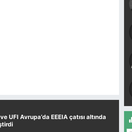
e UFI Avrupa’da EEEIA çatısı altında
ştirdi