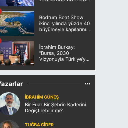
Projesi Tanıtıldı
Bodrum Boat Show
ikinci yılında yüzde 40
büyümeyle kapılarını
açıyor
İbrahim Burkay:
“Bursa, 2030
Vizyonuyla Türkiye’yi
Büyütmeye Devam
Edecek”
Yazarlar
İBRAHİM GÜNEŞ
Bir Fuar Bir Şehrin Kaderini
Değiştirebilir mi?
TUĞBA GİDER