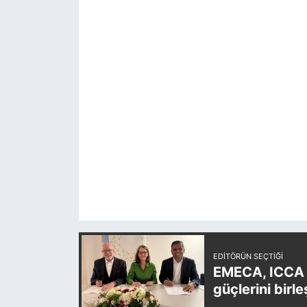
EDITÖRÜN SEÇTIĞI
EMECA, ICCA v
güçlerini birle