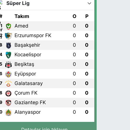
Süper Lig
#
Takım
O
P
Amed
0
0
1
Erzurumspor FK
0
0
2
Başakşehir
0
0
3
Kocaelispor
0
0
4
Beşiktaş
0
0
5
Eyüpspor
0
0
6
Galatasaray
0
0
7
Çorum FK
0
0
8
Gaziantep FK
0
0
9
Alanyaspor
0
0
0
Detaylar için tıklayın