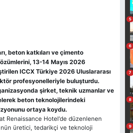
5
6
ı, beton katkıları ve çimento
i çözümlerini, 13-14 Mayıs 2026
ştirilen ICCX Türkiye 2026 Uluslararası
7
ktör profesyonelleriyle buluşturdu.
ganizasyonda şirket, teknik uzmanlar ve
elerek beton teknolojilerindeki
8
izyonunu ortaya koydu.
lat Renaissance Hotel’de düzenlenen
9
ün üretici, tedarikçi ve teknoloji