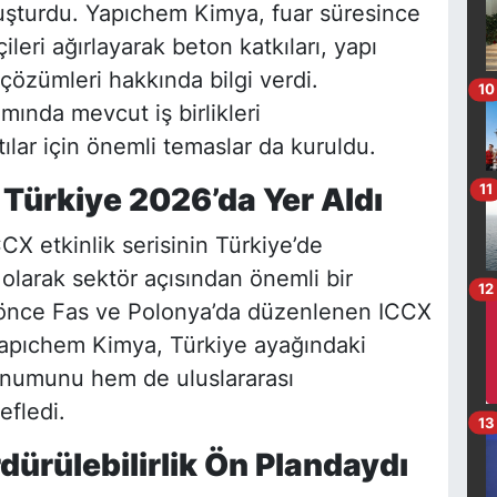
uluşturdu. Yapıchem Kimya, fuar süresince
ileri ağırlayarak beton katkıları, yapı
çözümleri hakkında bilgi verdi.
10
ında mevcut iş birlikleri
ntılar için önemli temaslar da kuruldu.
11
Türkiye 2026’da Yer Aldı
CX etkinlik serisinin Türkiye’de
 olarak sektör açısından önemli bir
12
 önce Fas ve Polonya’da düzenlenen ICCX
Yapıchem Kimya, Türkiye ayağındaki
konumunu hem de uluslararası
fledi.
13
dürülebilirlik Ön Plandaydı