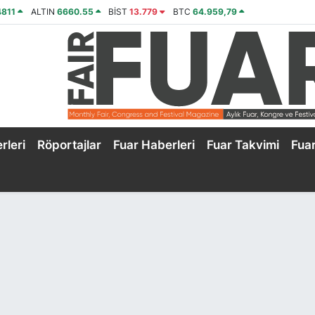
4811
ALTIN
6660.55
BİST
13.779
BTC
64.959,79
rleri
Röportajlar
Fuar Haberleri
Fuar Takvimi
Fua