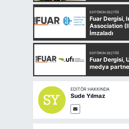
EDITÖRÜN SEÇTIĞI
Fuar Dergisi, 
Association (
İmzaladı
EDITÖRÜN SEÇTIĞI
Fuar Dergisi, 
medya partner
EDITÖR HAKKINDA
Sude Yılmaz