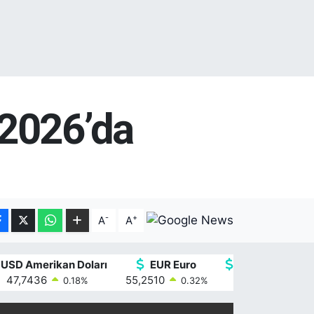
 2026’da
-
+
A
A
USD Amerikan Doları
EUR Euro
GBP İngiliz Ster
47,7436
55,2510
64,4811
0.18
%
0.32
%
0.38