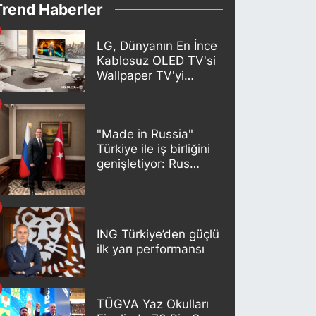
Trend Haberler
LG, Dünyanın En İnce
Kablosuz OLED TV'si
Wallpaper TV'yi
Türkiye Pazarına
Getirdi
"Made in Russia"
Türkiye ile iş birliğini
genişletiyor: Rus
kereste endüstrisi
şirketleri yeni
ortaklıklar geliştiriyor
ING Türkiye’den güçlü
ilk yarı performansı
TÜGVA Yaz Okulları