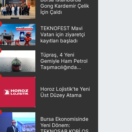
Gong Kardemir Çelik
İçin Çaldı
TEKNOFEST Mavi
Vatan için ziyaretçi
kayıtları başladı
Tüpraş, 4 Yeni
Gemiyle Ham Petrol
Taşımacılığında
Gücünü Artırıyor
Horoz Lojistik'te Yeni
Üst Düzey Atama
Bursa Ekonomisinde
Yeni Dönem:
TEKNOSAB KOBİ OSB