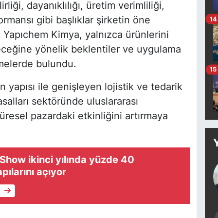
iği, dayanıklılığı, üretim verimliliği,
rmansı gibi başlıklar şirketin öne
14
ı. Yapıchem Kimya, yalnızca ürünlerini
eceğine yönelik beklentiler ve uygulama
rmelerde bulundu.
15
n yapısı ile genişleyen lojistik ve tedarik
salları sektöründe uluslararası
üresel pazardaki etkinliğini artırmaya
Show ikinci yılında yüzde 40
ılarını açıyor
e