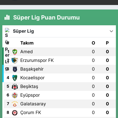
Süper Lig Puan Durumu
Süper Lig
#
Takım
O
P
Amed
0
0
1
Erzurumspor FK
0
0
2
Başakşehir
0
0
3
Kocaelispor
0
0
4
Beşiktaş
0
0
5
Eyüpspor
0
0
6
Galatasaray
0
0
7
Çorum FK
0
0
8