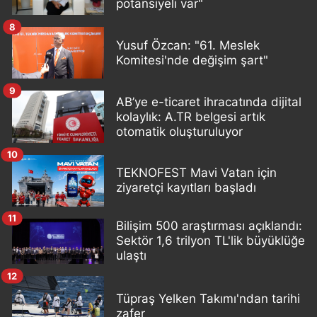
potansiyeli var"
8
Yusuf Özcan: "61. Meslek
Komitesi'nde değişim şart"
9
AB’ye e-ticaret ihracatında dijital
kolaylık: A.TR belgesi artık
otomatik oluşturuluyor
10
TEKNOFEST Mavi Vatan için
ziyaretçi kayıtları başladı
11
Bilişim 500 araştırması açıklandı:
Sektör 1,6 trilyon TL'lik büyüklüğe
ulaştı
12
Tüpraş Yelken Takımı'ndan tarihi
zafer