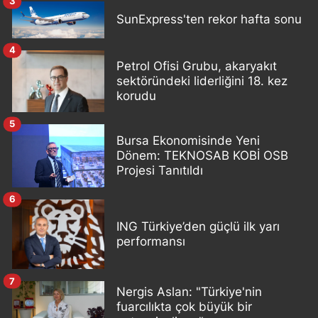
3
SunExpress'ten rekor hafta sonu
4
Petrol Ofisi Grubu, akaryakıt
sektöründeki liderliğini 18. kez
korudu
5
Bursa Ekonomisinde Yeni
Dönem: TEKNOSAB KOBİ OSB
Projesi Tanıtıldı
6
ING Türkiye’den güçlü ilk yarı
performansı
7
Nergis Aslan: "Türkiye'nin
fuarcılıkta çok büyük bir