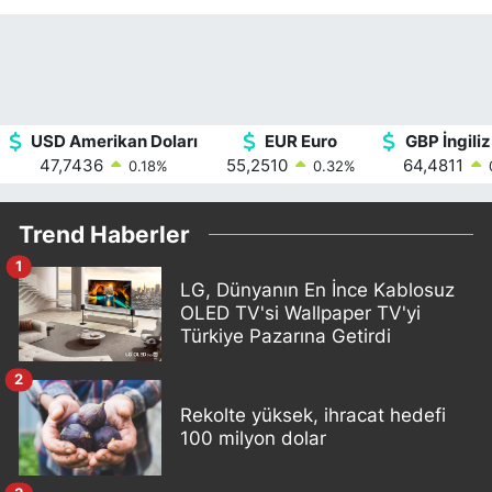
USD Amerikan Doları
EUR Euro
GBP İngiliz
47,7436
55,2510
64,4811
0.18
%
0.32
%
Trend Haberler
1
LG, Dünyanın En İnce Kablosuz
OLED TV'si Wallpaper TV'yi
Türkiye Pazarına Getirdi
2
Rekolte yüksek, ihracat hedefi
100 milyon dolar