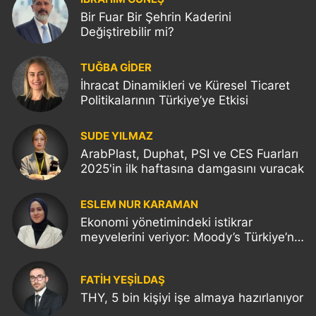
Bir Fuar Bir Şehrin Kaderini
Değiştirebilir mi?
TUĞBA GİDER
İhracat Dinamikleri ve Küresel Ticaret
Politikalarının Türkiye’ye Etkisi
SUDE YILMAZ
ArabPlast, Duphat, PSI ve CES Fuarları
2025'in ilk haftasına damgasını vuracak
ESLEM NUR KARAMAN
Ekonomi yönetimindeki istikrar
meyvelerini veriyor: Moody’s Türkiye’nin
kredi notunu yükseltti!
FATIH YEŞİLDAŞ
THY, 5 bin kişiyi işe almaya hazırlanıyor