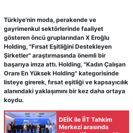
KONGRE HABERLERİ
Türkiye'nin moda, perakende ve
gayrimenkul sektörlerinde faaliyet
KONGRE TAKVİMİ
gösteren öncü gruplarından X Eroğlu
RÖPORTAJLAR
Holding, "Fırsat Eşitliğini Destekleyen
Şirketler" araştırmasında önemli bir
BİYOGRAFİLER
başarıya imza attı. Holding, "Kadın Çalışan
Oranı En Yüksek Holding" kategorisinde
listeye girerek, fırsat eşitliği ve kapsayıcılık
alanındaki yaklaşımını bir kez daha ortaya
koydu.
DEİK ile İİT Tahkim
Merkezi arasında