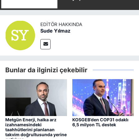
EDITÖR HAKKINDA
Sude Yılmaz
Bunlar da ilginizi çekebilir
Metgün Enerji, halka arz
KOSGEB’den COP31 odaklı
izahnamesindeki
6,5 milyon TL destek
taahhütlerini planlanan
takvim doğrultusunda yerine