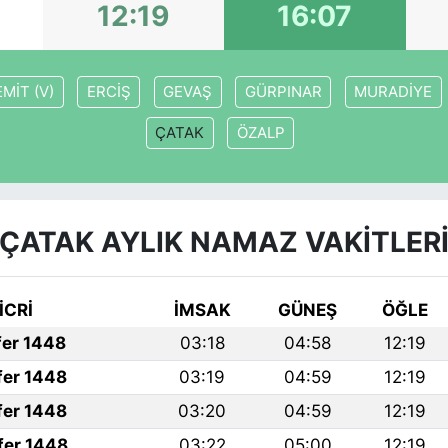
12:19
16:07
MİT (V)
ERCİŞ
GEVAŞ
GÜRPINAR
MURADİYE
ÇATAK
ÖZALP
ÇATAK AYLIK NAMAZ VAKITLER
İCRİ
İMSAK
GÜNEŞ
ÖĞLE
fer 1448
03:18
04:58
12:19
fer 1448
03:19
04:59
12:19
fer 1448
03:20
04:59
12:19
fer 1448
03:22
05:00
12:19