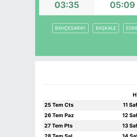
03:35
05:09
KONGRE HABERLERİ
BAHÇESARAY
BAŞKALE
EDRE
KONGRE TAKVİMİ
RÖPORTAJLAR
BİYOGRAFİLER
H
25 Tem Cts
11 Sa
26 Tem Paz
12 Sa
27 Tem Pts
13 Sa
28 Tem Sal
14 Sa