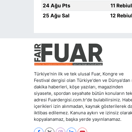
24 Ağu Pts
11 Rebiu
25 Ağu Sal
12 Rebiu
Türkiye'nin ilk ve tek ulusal Fuar, Kongre ve
Festival dergisi olan Türkiye'den ve Dünya'dan
dakika haberleri, köşe yazıları, magazinden
siyasete, spordan seyahate bütün konuların te
adresi Fuardergisi.com.tr'de bulabilirsiniz. Hab
içerikleri izin alınmadan, kaynak gösterilerek d
iktibas edilemez. Kanuna aykırı ve izinsiz olara
kopyalanamaz, başka yerde yayınlanamaz.