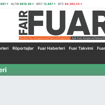
1897
ALTIN
6618.49
BİST
13.887
BTC
64.360,53
rleri
Röportajlar
Fuar Haberleri
Fuar Takvimi
Fua
ri