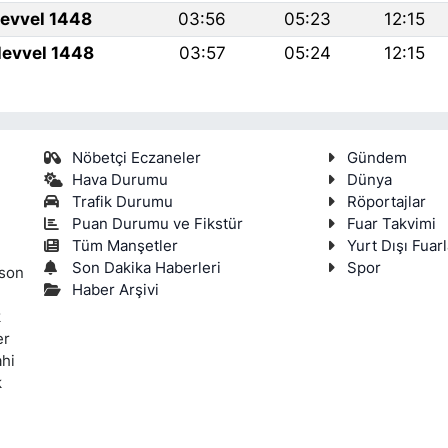
levvel 1448
03:56
05:23
12:15
levvel 1448
03:57
05:24
12:15
Nöbetçi Eczaneler
Gündem
Hava Durumu
Dünya
Trafik Durumu
Röportajlar
Puan Durumu ve Fikstür
Fuar Takvimi
Tüm Manşetler
Yurt Dışı Fuarl
Son Dakika Haberleri
Spor
 son
Haber Arşivi
k
er
ahi
k