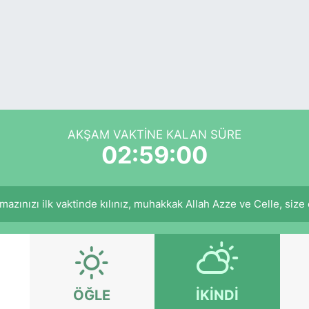
AKŞAM VAKTINE KALAN SÜRE
02:59:00
azınızı ilk vaktinde kılınız, muhakkak Allah Azze ve Celle, size ecr
ÖĞLE
İKINDI