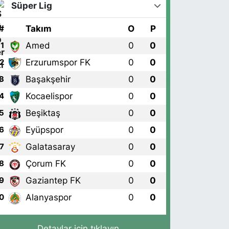
Süper Lig
#
Takım
O
P
Amed
0
0
1
Erzurumspor FK
0
0
2
Başakşehir
0
0
3
Kocaelispor
0
0
4
Beşiktaş
0
0
5
Eyüpspor
0
0
6
Galatasaray
0
0
7
Çorum FK
0
0
8
Gaziantep FK
0
0
9
Alanyaspor
0
0
0
Detaylar için tıklayın