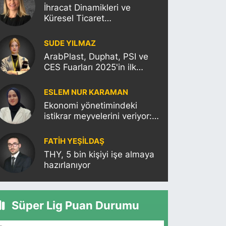
İhracat Dinamikleri ve
Küresel Ticaret
Politikalarının Türkiye’ye
Etkisi
SUDE YILMAZ
ArabPlast, Duphat, PSI ve
CES Fuarları 2025'in ilk
haftasına damgasını
vuracak
ESLEM NUR KARAMAN
Ekonomi yönetimindeki
istikrar meyvelerini veriyor:
Moody’s Türkiye’nin kredi
notunu yükseltti!
FATIH YEŞİLDAŞ
THY, 5 bin kişiyi işe almaya
hazırlanıyor
Süper Lig Puan Durumu