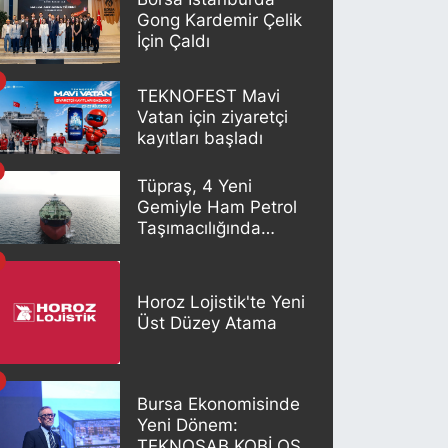
Gong Kardemir Çelik
İçin Çaldı
TEKNOFEST Mavi
Vatan için ziyaretçi
kayıtları başladı
Tüpraş, 4 Yeni
Gemiyle Ham Petrol
Taşımacılığında
Gücünü Artırıyor
Horoz Lojistik'te Yeni
Üst Düzey Atama
Bursa Ekonomisinde
Yeni Dönem:
TEKNOSAB KOBİ OSB