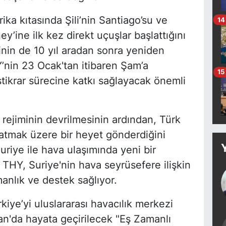
ika kıtasında Şili’nin Santiago’su ve
14
’ine ilk kez direkt uçuşlar başlattığını
rinin de 10 yıl aradan sonra yeniden
Y’nin 23 Ocak'tan itibaren Şam’a
15
istikrar sürecine katkı sağlayacak önemli
rejiminin devrilmesinin ardından, Türk
latmak üzere bir heyet gönderdiğini
uriye ile hava ulaşımında yeni bir
THY, Suriye'nin hava seyrüsefere ilişkin
manlık ve destek sağlıyor.
kiye’yi uluslararası havacılık merkezi
isan'da hayata geçirilecek "Eş Zamanlı