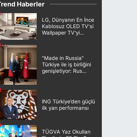
Trend Haberler
LG, Dünyanın En İnce
Kablosuz OLED TV'si
Wallpaper TV'yi
Türkiye Pazarına
Getirdi
"Made in Russia"
Türkiye ile iş birliğini
genişletiyor: Rus
kereste endüstrisi
şirketleri yeni
ortaklıklar geliştiriyor
ING Türkiye’den güçlü
ilk yarı performansı
TÜGVA Yaz Okulları