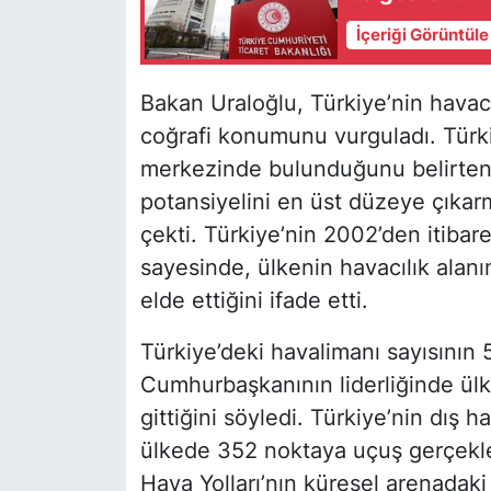
İçeriği Görüntül
Bakan Uraloğlu, Türkiye’nin havacı
coğrafi konumunu vurguladı. Türki
merkezinde bulunduğunu belirten U
potansiyelini en üst düzeye çıkarm
çekti. Türkiye’nin 2002’den itibare
sayesinde, ülkenin havacılık ala
elde ettiğini ifade etti.
Türkiye’deki havalimanı sayısının 5
Cumhurbaşkanının liderliğinde ül
gittiğini söyledi. Türkiye’nin dış
ülkede 352 noktaya uçuş gerçekleş
Hava Yolları’nın küresel arenadaki