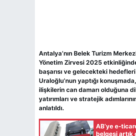
Antalya’nın Belek Turizm Merkez
Yönetim Zirvesi 2025 etkinliğinde
başarısı ve gelecekteki hedefleri
Uraloğlu’nun yaptığı konuşmada, 
ilişkilerin can damarı olduğuna di
yatırımları ve stratejik adımların
anlatıldı.
AB’ye e-ticare
belgesi artık