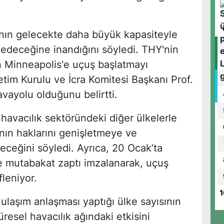
'nın gelecekte daha büyük kapasiteyle
deceğine inandığını söyledi. THY'nin
n Minneapolis'e uçuş başlatmayı
etim Kurulu ve İcra Komitesi Başkanı Prof.
vayolu olduğunu belirtti.
 havacılık sektöründeki diğer ülkelerle
arının haklarını genişletmeye ve
ceğini söyledi. Ayrıca, 20 Ocak’ta
le mutabakat zaptı imzalanarak, uçuş
fleniyor.
1
ulaşım anlaşması yaptığı ülke sayısının
resel havacılık ağındaki etkisini