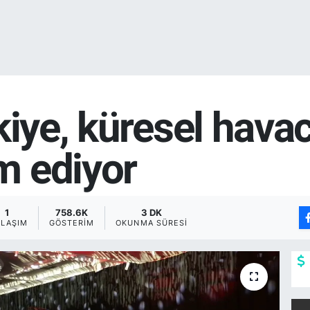
iye, küresel havacı
m ediyor
1
758.6K
3 DK
YLAŞIM
GÖSTERIM
OKUNMA SÜRESI