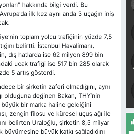
onları" hakkında bilgi verdi. Bu
Avrupa’da ilk kez aynı anda 3 uçağın iniş
cak.
ye’nin toplam yolcu trafiğinin yüzde 7,5
ğını belirtti. İstanbul Havalimanı,
in, dış hatlarda ise 62 milyon 899 bin
aki uçak trafiği ise 517 bin 285 olarak
zde 5 artış gösterdi.
adece bir şirketin zaferi olmadığını, aynı
ğı olduğuna değinen Bakan, THY’nin
 büyük bir marka haline geldiğini
sı, zengin filosu ve küresel uçuş ağı ile
nı belirten Uraloğlu, şirketin 8,5 milyar
ik büyümesine büyük katkı sağladığını