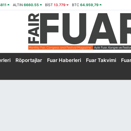
4811
ALTIN
6660.55
BİST
13.779
BTC
64.959,79
rleri
Röportajlar
Fuar Haberleri
Fuar Takvimi
Fua