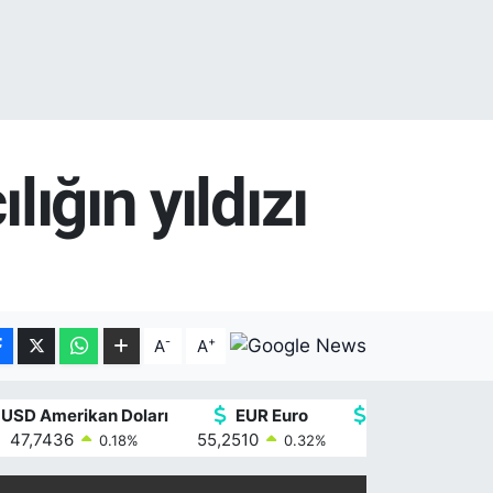
lığın yıldızı
-
+
A
A
USD Amerikan Doları
EUR Euro
GBP İngiliz Ster
47,7436
55,2510
64,4811
0.18
%
0.32
%
0.38