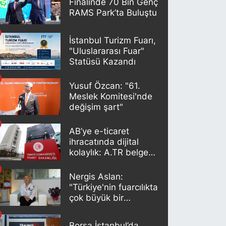
Finalinde 70 Bin Genç
RAMS Park’ta Buluştu
İstanbul Turizm Fuarı,
"Uluslararası Fuar"
Statüsü Kazandı
Yusuf Özcan: "61.
Meslek Komitesi'nde
değişim şart"
AB’ye e-ticaret
ihracatında dijital
kolaylık: A.TR belgesi
artık otomatik
oluşturuluyor
Nergis Aslan:
"Türkiye'nin fuarcılıkta
çok büyük bir
potansiyeli var"
Borsa İstanbul’da