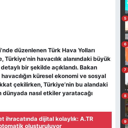
5
6
i’nde düzenlenen Türk Hava Yolları
, Türkiye’nin havacılık alanındaki büyük
 detaylı bir şekilde açıklandı. Bakan
7
havacılığın küresel ekonomi ve sosyal
kkat çekilirken, Türkiye’nin bu alandaki
ın dünyada nasıl etkiler yaratacağı
8
t ihracatında dijital kolaylık: A.TR
9
 otomatik oluşturuluyor