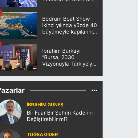
Projesi Tanıtıldı
Bodrum Boat Show
ikinci yılında yüzde 40
büyümeyle kapılarını
açıyor
İbrahim Burkay:
“Bursa, 2030
Vizyonuyla Türkiye’yi
Büyütmeye Devam
Edecek”
Yazarlar
İBRAHİM GÜNEŞ
Bir Fuar Bir Şehrin Kaderini
Değiştirebilir mi?
TUĞBA GİDER