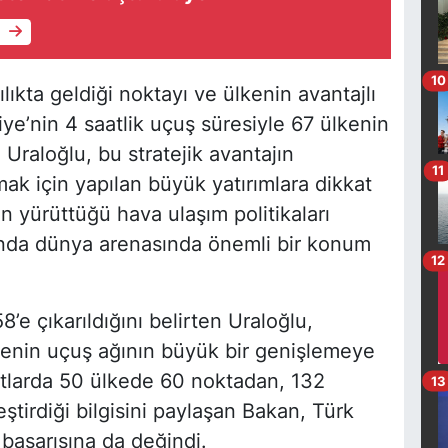
e
10
lıkta geldiği noktayı ve ülkenin avantajlı
ye’nin 4 saatlik uçuş süresiyle 67 ülkenin
raloğlu, bu stratejik avantajın
11
ak için yapılan büyük yatırımlara dikkat
n yürüttüğü hava ulaşım politikaları
nında dünya arenasında önemli bir konum
12
8’e çıkarıldığını belirten Uraloğlu,
kenin uçuş ağının büyük bir genişlemeye
 hatlarda 50 ülkede 60 noktadan, 132
13
tirdiği bilgisini paylaşan Bakan, Türk
 başarısına da değindi.