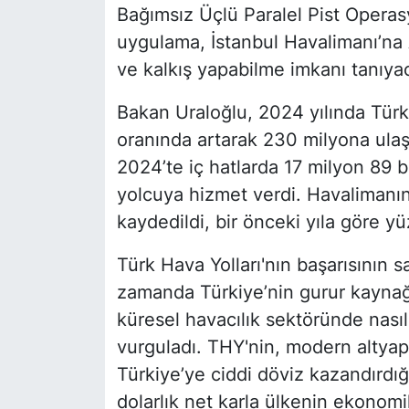
Bağımsız Üçlü Paralel Pist Operasy
uygulama, İstanbul Havalimanı’na 
ve kalkış yapabilme imkanı tanıya
Bakan Uraloğlu, 2024 yılında Türki
oranında artarak 230 milyona ulaştı
2024’te iç hatlarda 17 milyon 89 b
yolcuya hizmet verdi. Havalimanınd
kaydedildi, bir önceki yıla göre yü
Türk Hava Yolları'nın başarısının s
zamanda Türkiye’nin gurur kayna
küresel havacılık sektöründe nasıl
vurguladı. THY'nin, modern altyapı
Türkiye’ye ciddi döviz kazandırdığı
dolarlık net karla ülkenin ekonom