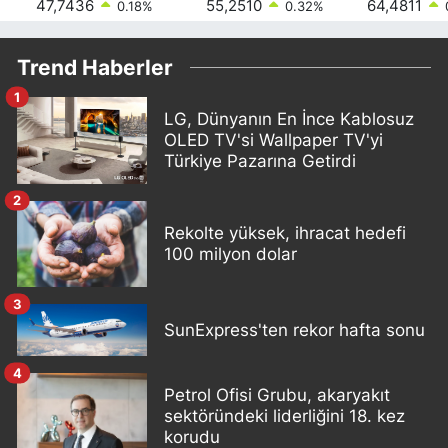
47,7436
55,2510
64,4811
0.18
%
0.32
%
Trend Haberler
1
LG, Dünyanın En İnce Kablosuz
OLED TV'si Wallpaper TV'yi
Türkiye Pazarına Getirdi
2
Rekolte yüksek, ihracat hedefi
100 milyon dolar
3
SunExpress'ten rekor hafta sonu
4
Petrol Ofisi Grubu, akaryakıt
sektöründeki liderliğini 18. kez
korudu