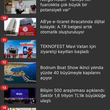
fuarcılıkta çok büyük bir
potansiyeli var"
10
AB’ye e-ticaret ihracatında dijital
kolaylık: A.TR belgesi artık
otomatik oluşturuluyor
11
TEKNOFEST Mavi Vatan için
ziyaretçi kayıtları başladı
12
Bodrum Boat Show ikinci yılında
yüzde 40 büyümeyle kapılarını
açıyor
13
Bilişim 500 araştırması açıklandı:
Sektör 1,6 trilyon TL'lik büyüklüğe
ulaştı
14