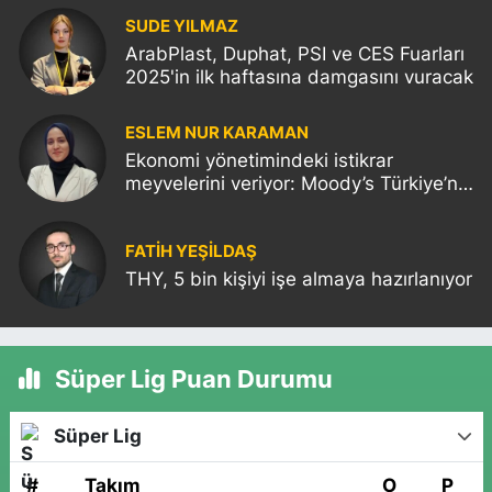
SUDE YILMAZ
ArabPlast, Duphat, PSI ve CES Fuarları
2025'in ilk haftasına damgasını vuracak
ESLEM NUR KARAMAN
Ekonomi yönetimindeki istikrar
meyvelerini veriyor: Moody’s Türkiye’nin
kredi notunu yükseltti!
FATIH YEŞİLDAŞ
THY, 5 bin kişiyi işe almaya hazırlanıyor
Süper Lig Puan Durumu
Süper Lig
#
Takım
O
P