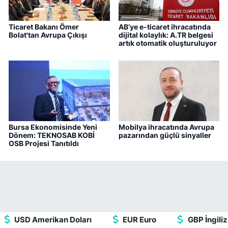
Ticaret Bakanı Ömer
AB’ye e-ticaret ihracatında
Bolat'tan Avrupa Çıkışı
dijital kolaylık: A.TR belgesi
artık otomatik oluşturuluyor
Bursa Ekonomisinde Yeni
Mobilya ihracatında Avrupa
Dönem: TEKNOSAB KOBİ
pazarından güçlü sinyaller
OSB Projesi Tanıtıldı
USD Amerikan Doları
EUR Euro
GBP İngiliz