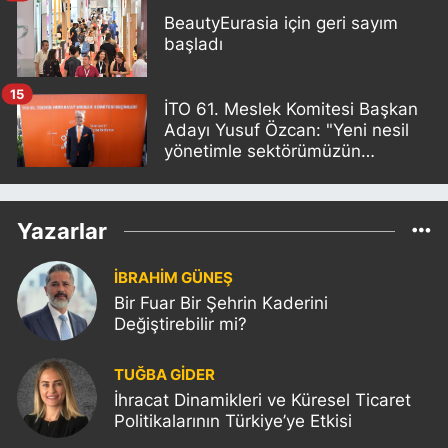
BeautyEurasia için geri sayım
başladı
15
İTO 61. Meslek Komitesi Başkan
Adayı Yusuf Özcan: "Yeni nesil
yönetimle sektörümüzün
sorunlarını birlikte çözeceğiz"
Yazarlar
İBRAHİM GÜNEŞ
Bir Fuar Bir Şehrin Kaderini
Değiştirebilir mi?
TUĞBA GİDER
İhracat Dinamikleri ve Küresel Ticaret
Politikalarının Türkiye’ye Etkisi