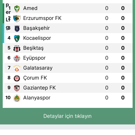
Amed
0
0
1
Erzurumspor FK
0
0
2
Başakşehir
0
0
3
Kocaelispor
0
0
4
Beşiktaş
0
0
5
Eyüpspor
0
0
6
Galatasaray
0
0
7
Çorum FK
0
0
8
Gaziantep FK
0
0
9
Alanyaspor
0
0
10
Detaylar için tıklayın