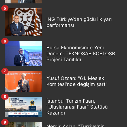
5
ING Türkiye’den güçlü ilk yarı
performansı
6
Bursa Ekonomisinde Yeni
Dönem: TEKNOSAB KOBİ OSB
Projesi Tanıtıldı
7
Yusuf Özcan: "61. Meslek
Komitesi'nde değişim şart"
8
İstanbul Turizm Fuarı,
"Uluslararası Fuar" Statüsü
Kazandı
9
Nergis Aslan: "Türkiye'nin