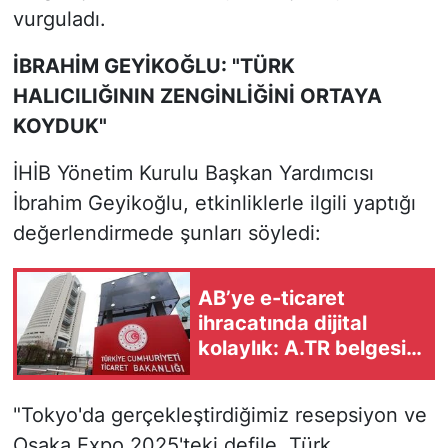
vurguladı.
İBRAHİM GEYİKOĞLU: "TÜRK
HALICILIĞININ ZENGİNLİĞİNİ ORTAYA
KOYDUK"
İHİB Yönetim Kurulu Başkan Yardımcısı
İbrahim Geyikoğlu, etkinliklerle ilgili yaptığı
değerlendirmede şunları söyledi:
AB’ye e-ticaret
ihracatında dijital
kolaylık: A.TR belgesi
artık otomatik
oluşturuluyor
"Tokyo'da gerçekleştirdiğimiz resepsiyon ve
Osaka Expo 2025'teki defile, Türk