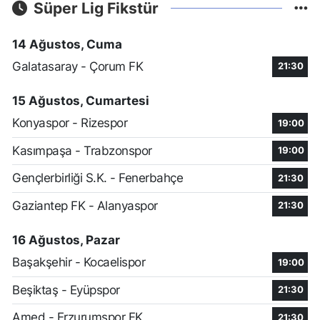
Süper Lig Fikstür
14 Ağustos, Cuma
Galatasaray - Çorum FK
21:30
15 Ağustos, Cumartesi
Konyaspor - Rizespor
19:00
Kasımpaşa - Trabzonspor
19:00
Gençlerbirliği S.K. - Fenerbahçe
21:30
Gaziantep FK - Alanyaspor
21:30
16 Ağustos, Pazar
Başakşehir - Kocaelispor
19:00
Beşiktaş - Eyüpspor
21:30
Amed - Erzurumspor FK
21:30