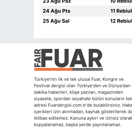
23 Ağu Paz
10 Rebiu
24 Ağu Pts
11 Rebiu
25 Ağu Sal
12 Rebiu
Türkiye'nin ilk ve tek ulusal Fuar, Kongre ve
Festival dergisi olan Türkiye'den ve Dünya'dan
dakika haberleri, köşe yazıları, magazinden
siyasete, spordan seyahate bütün konuların te
adresi Fuardergisi.com.tr'de bulabilirsiniz. Hab
içerikleri izin alınmadan, kaynak gösterilerek d
iktibas edilemez. Kanuna aykırı ve izinsiz olara
kopyalanamaz, başka yerde yayınlanamaz.