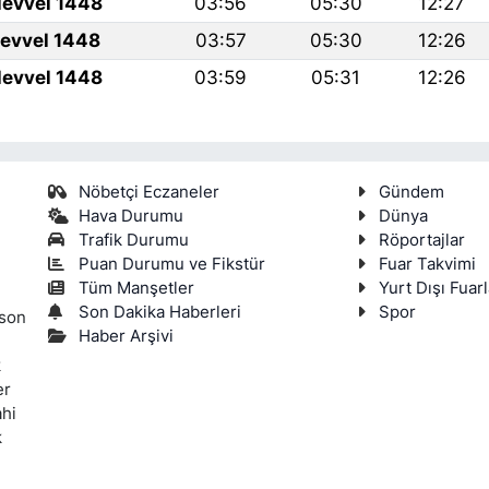
levvel 1448
03:56
05:30
12:27
levvel 1448
03:57
05:30
12:26
levvel 1448
03:59
05:31
12:26
Nöbetçi Eczaneler
Gündem
Hava Durumu
Dünya
Trafik Durumu
Röportajlar
Puan Durumu ve Fikstür
Fuar Takvimi
Tüm Manşetler
Yurt Dışı Fuarl
Son Dakika Haberleri
Spor
 son
Haber Arşivi
k
er
ahi
k