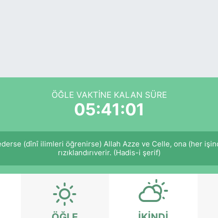
ÖĞLE VAKTINE KALAN SÜRE
05:41:01
derse (dînî ilimleri öğrenirse) Allah Azze ve Celle, ona (her işi
rızıklandırıverir. (Hadis-i şerif)
ÖĞLE
İKINDI