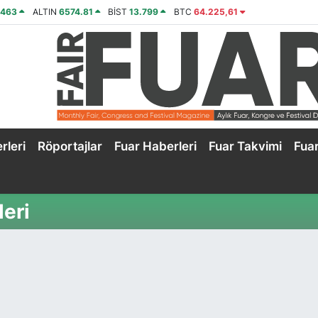
2463
ALTIN
6574.81
BİST
13.799
BTC
64.225,61
rleri
Röportajlar
Fuar Haberleri
Fuar Takvimi
Fua
eri