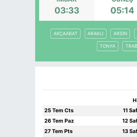
03:33
05:14
KONGRE HABERLERİ
KONGRE TAKVİMİ
AKÇAABAT
ARAKLI
ARSİN
RÖPORTAJLAR
TONYA
TRA
BİYOGRAFİLER
H
25 Tem Cts
11 Sa
26 Tem Paz
12 Sa
27 Tem Pts
13 Sa