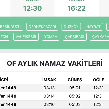
12:30
16:22
BEŞİKDÜZÜ
DERNEKPAZARI
DÜZKÖY
HAYRAT
BZON
VAKFIKEBİR
YOMRA
ÇARŞIBAŞI
ÇAYKAR
OF AYLIK NAMAZ VAKITLERI
İCRİ
İMSAK
GÜNEŞ
ÖĞLE
fer 1448
03:13
05:01
12:31
fer 1448
03:14
05:02
12:31
fer 1448
03:16
05:03
12:31