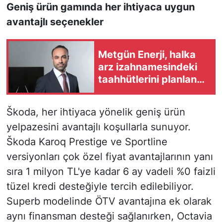
Geniş ürün gamında her ihtiyaca uygun
avantajlı seçenekler
Metgün Enerji, halka
arz izahnamesindeki
taahhütlerini planlanan
takvim doğrultusunda
yerine getiriyor
Škoda, her ihtiyaca yönelik geniş ürün
yelpazesini avantajlı koşullarla sunuyor.
Škoda Karoq Prestige ve Sportline
versiyonları çok özel fiyat avantajlarının yanı
sıra 1 milyon TL'ye kadar 6 ay vadeli %0 faizli
tüzel kredi desteğiyle tercih edilebiliyor.
Superb modelinde ÖTV avantajına ek olarak
aynı finansman desteği sağlanırken, Octavia