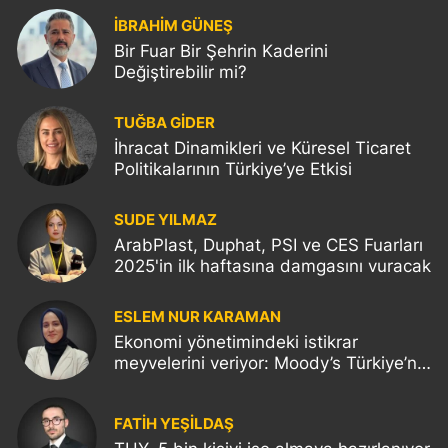
İBRAHİM GÜNEŞ
Bir Fuar Bir Şehrin Kaderini
Değiştirebilir mi?
TUĞBA GİDER
İhracat Dinamikleri ve Küresel Ticaret
Politikalarının Türkiye’ye Etkisi
SUDE YILMAZ
ArabPlast, Duphat, PSI ve CES Fuarları
2025'in ilk haftasına damgasını vuracak
ESLEM NUR KARAMAN
Ekonomi yönetimindeki istikrar
meyvelerini veriyor: Moody’s Türkiye’nin
kredi notunu yükseltti!
FATIH YEŞİLDAŞ