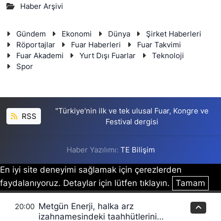
Haber Arşivi
Gündem
Ekonomi
Dünya
Şirket Haberleri
Röportajlar
Fuar Haberleri
Fuar Takvimi
Fuar Akademi
Yurt Dışı Fuarlar
Teknoloji
Spor
"Türkiye'nin ilk ve tek ulusal Fuar, Kongre ve
RSS
Festival dergisi
Haber Yazılımı:
TE Bilişim
En iyi site deneyimi sağlamak için çerezlerden
faydalanıyoruz. Detaylar için lütfen tıklayın.
Tamam
Metgün Enerji, halka arz
20:00
izahnamesindeki taahhütlerini