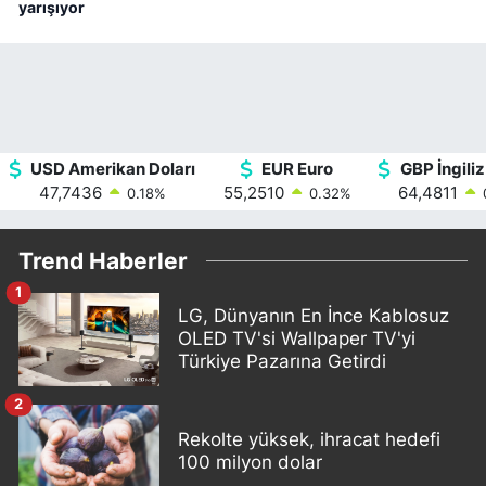
yarışıyor
USD Amerikan Doları
EUR Euro
GBP İngiliz
47,7436
55,2510
64,4811
0.18
%
0.32
%
Trend Haberler
1
LG, Dünyanın En İnce Kablosuz
OLED TV'si Wallpaper TV'yi
Türkiye Pazarına Getirdi
2
Rekolte yüksek, ihracat hedefi
100 milyon dolar