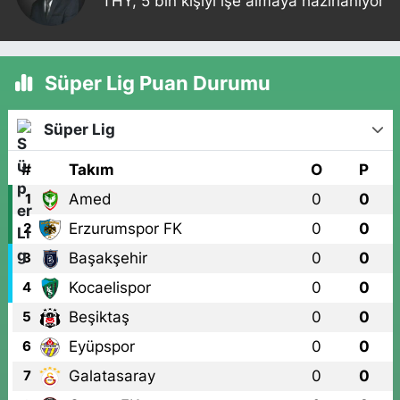
THY, 5 bin kişiyi işe almaya hazırlanıyor
Süper Lig Puan Durumu
Süper Lig
#
Takım
O
P
Amed
0
0
1
Erzurumspor FK
0
0
2
Başakşehir
0
0
3
Kocaelispor
0
0
4
Beşiktaş
0
0
5
Eyüpspor
0
0
6
Galatasaray
0
0
7