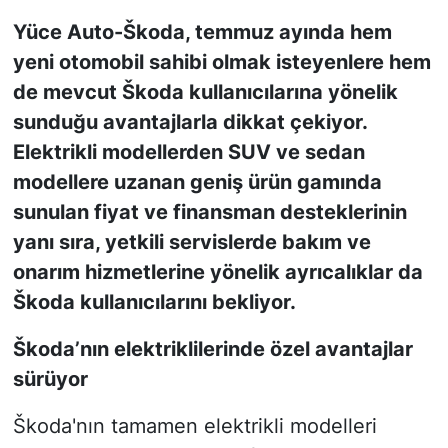
Yüce Auto-Škoda, temmuz ayında hem
KONGRE HABERLERİ
yeni otomobil sahibi olmak isteyenlere hem
de mevcut Škoda kullanıcılarına yönelik
KONGRE TAKVİMİ
sunduğu avantajlarla dikkat çekiyor.
RÖPORTAJLAR
Elektrikli modellerden SUV ve sedan
modellere uzanan geniş ürün gamında
BİYOGRAFİLER
sunulan fiyat ve finansman desteklerinin
yanı sıra, yetkili servislerde bakım ve
onarım hizmetlerine yönelik ayrıcalıklar da
Škoda kullanıcılarını bekliyor.
Škoda’nın elektriklilerinde özel avantajlar
sürüyor
Škoda'nın tamamen elektrikli modelleri