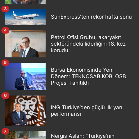
3
SunExpress'ten rekor hafta sonu
4
Petrol Ofisi Grubu, akaryakıt
sektöründeki liderliğini 18. kez
korudu
5
Bursa Ekonomisinde Yeni
Dönem: TEKNOSAB KOBİ OSB
Projesi Tanıtıldı
6
ING Türkiye’den güçlü ilk yarı
performansı
7
Nergis Aslan: "Türkiye'nin