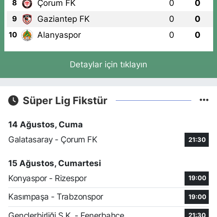
Çorum FK
0
0
8
Gaziantep FK
0
0
9
Alanyaspor
0
0
10
Detaylar için tıklayın
Süper Lig Fikstür
14 Ağustos, Cuma
Galatasaray - Çorum FK
21:30
15 Ağustos, Cumartesi
Konyaspor - Rizespor
19:00
Kasımpaşa - Trabzonspor
19:00
Gençlerbirliği S.K. - Fenerbahçe
21:30