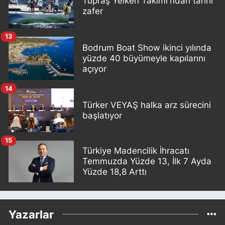
Tüpraş Yelken Takımı'ndan tarihi
zafer
13
Bodrum Boat Show ikinci yılında
yüzde 40 büyümeyle kapılarını
açıyor
14
Türker VEYAŞ halka arz sürecini
başlatıyor
15
Türkiye Madencilik İhracatı
Temmuzda Yüzde 13, İlk 7 Ayda
Yüzde 18,8 Arttı
Yazarlar