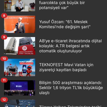
fuarcılıkta çok büyük bir
potansiyeli var"
8
Yusuf Özcan: "61. Meslek
Komitesi'nde değişim şart"
9
AB’ye e-ticaret ihracatında dijital
kolaylık: A.TR belgesi artık
otomatik oluşturuluyor
10
TEKNOFEST Mavi Vatan için
ziyaretçi kayıtları başladı
11
Bilişim 500 araştırması açıklandı:
Sektör 1,6 trilyon TL'lik büyüklüğe
ulaştı
12