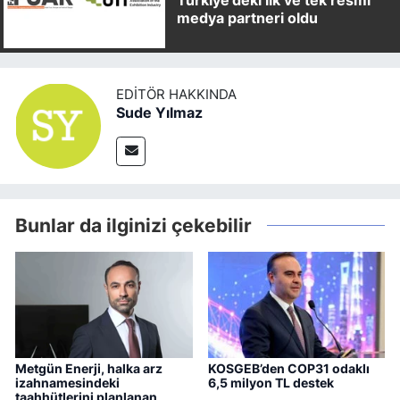
Türkiye’deki ilk ve tek resmi
medya partneri oldu
EDITÖR HAKKINDA
Sude Yılmaz
Bunlar da ilginizi çekebilir
Metgün Enerji, halka arz
KOSGEB’den COP31 odaklı
izahnamesindeki
6,5 milyon TL destek
taahhütlerini planlanan