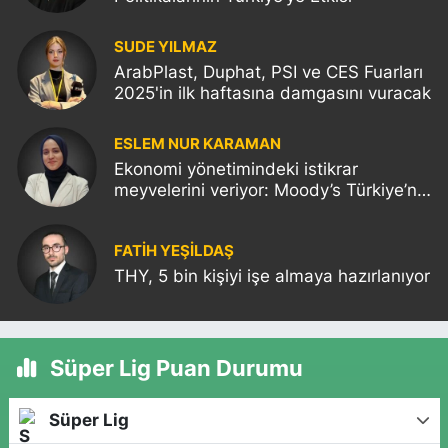
SUDE YILMAZ
ArabPlast, Duphat, PSI ve CES Fuarları
2025'in ilk haftasına damgasını vuracak
ESLEM NUR KARAMAN
Ekonomi yönetimindeki istikrar
meyvelerini veriyor: Moody’s Türkiye’nin
kredi notunu yükseltti!
FATIH YEŞİLDAŞ
THY, 5 bin kişiyi işe almaya hazırlanıyor
Süper Lig Puan Durumu
Süper Lig