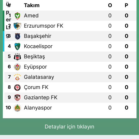
#
Takım
O
P
Amed
0
0
1
Erzurumspor FK
0
0
2
Başakşehir
0
0
3
Kocaelispor
0
0
4
Beşiktaş
0
0
5
Eyüpspor
0
0
6
Galatasaray
0
0
7
Çorum FK
0
0
8
Gaziantep FK
0
0
9
Alanyaspor
0
0
10
Detaylar için tıklayın