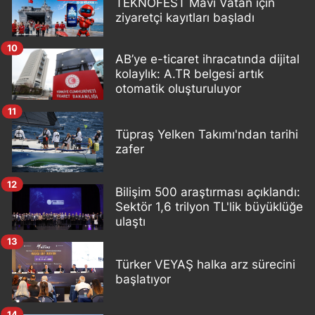
TEKNOFEST Mavi Vatan için
ziyaretçi kayıtları başladı
10
AB’ye e-ticaret ihracatında dijital
kolaylık: A.TR belgesi artık
otomatik oluşturuluyor
11
Tüpraş Yelken Takımı'ndan tarihi
zafer
12
Bilişim 500 araştırması açıklandı:
Sektör 1,6 trilyon TL'lik büyüklüğe
ulaştı
13
Türker VEYAŞ halka arz sürecini
başlatıyor
14