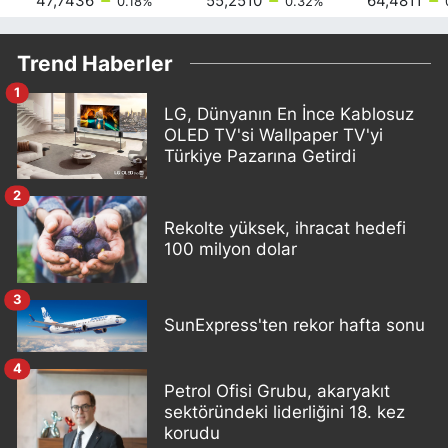
47,7436
55,2510
64,4811
0.18
%
0.32
%
Trend Haberler
1
LG, Dünyanın En İnce Kablosuz
OLED TV'si Wallpaper TV'yi
Türkiye Pazarına Getirdi
2
Rekolte yüksek, ihracat hedefi
100 milyon dolar
3
SunExpress'ten rekor hafta sonu
4
Petrol Ofisi Grubu, akaryakıt
sektöründeki liderliğini 18. kez
korudu