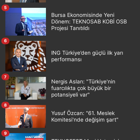
5
Bursa Ekonomisinde Yeni
Dönem: TEKNOSAB KOBİ OSB
Projesi Tanıtıldı
6
ING Türkiye’den güçlü ilk yarı
performansı
7
Nergis Aslan: "Türkiye'nin
fuarcılıkta çok büyük bir
potansiyeli var"
8
Yusuf Özcan: "61. Meslek
Komitesi'nde değişim şart"
9