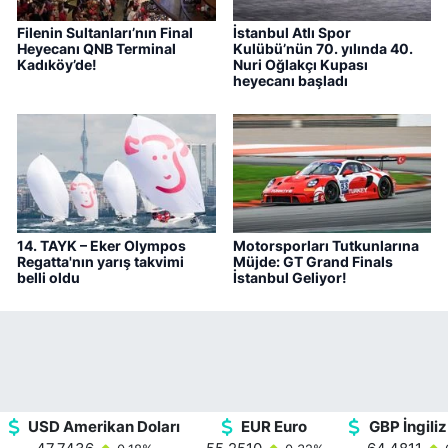
Filenin Sultanları’nın Final
İstanbul Atlı Spor
Heyecanı QNB Terminal
Kulübü’nün 70. yılında 40.
Kadıköy’de!
Nuri Oğlakçı Kupası
heyecanı başladı
14. TAYK – Eker Olympos
Motorsporları Tutkunlarına
Regatta'nın yarış takvimi
Müjde: GT Grand Finals
belli oldu
İstanbul Geliyor!
USD Amerikan Doları
EUR Euro
GBP İngiliz