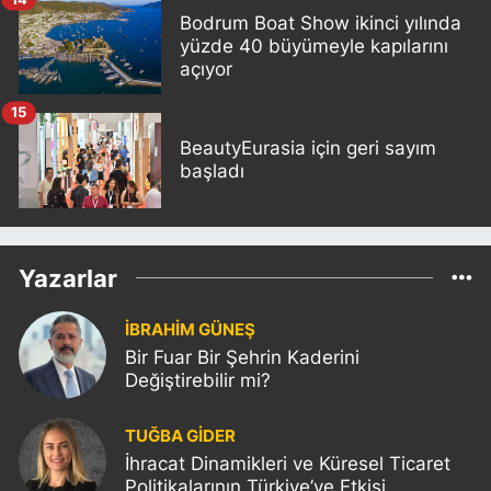
Bodrum Boat Show ikinci yılında
yüzde 40 büyümeyle kapılarını
açıyor
15
BeautyEurasia için geri sayım
başladı
Yazarlar
İBRAHİM GÜNEŞ
Bir Fuar Bir Şehrin Kaderini
Değiştirebilir mi?
TUĞBA GİDER
İhracat Dinamikleri ve Küresel Ticaret
Politikalarının Türkiye’ye Etkisi