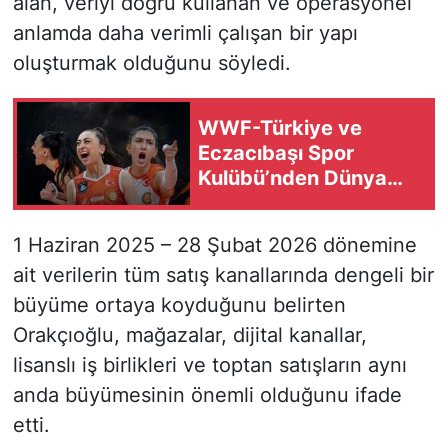
alan, veriyi doğru kullanan ve operasyonel
anlamda daha verimli çalışan bir yapı
oluşturmak olduğunu söyledi.
WWF-Türkiye ve
Eczacıbaşı Spor
Kulübü’nden Dünya
Kaplan Günü’nde ortak
çağrı
1 Haziran 2025 – 28 Şubat 2026 dönemine
ait verilerin tüm satış kanallarında dengeli bir
büyüme ortaya koyduğunu belirten
Orakçıoğlu, mağazalar, dijital kanallar,
lisanslı iş birlikleri ve toptan satışların aynı
anda büyümesinin önemli olduğunu ifade
etti.