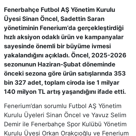
Fenerbahçe Futbol AŞ Yönetim Kurulu
KONGRE HABERLERİ
Üyesi Sinan Öncel, Sadettin Saran
yönetiminin Fenerium’da gerçekleştirdiği
KONGRE TAKVİMİ
hızlı aksiyon odaklı ürün ve kampanyalar
RÖPORTAJLAR
sayesinde önemli bir büyüme ivmesi
yakalandığını açıkladı. Öncel, 2025-2026
BİYOGRAFİLER
sezonunun Haziran-Şubat döneminde
önceki sezona göre ürün satışlarında 353
bin 327 adet, toplam ciroda ise 1 milyar
140 milyon TL artış yaşandığını ifade etti.
Fenerium’dan sorumlu Futbol AŞ Yönetim
Kurulu Üyeleri Sinan Öncel ve Yavuz Selim
Demir ile Fenerbahçe Spor Kulübü Yönetim
Kurulu Üyesi Orkan Orakçıoğlu ve Fenerium