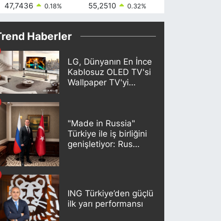
47,7436
55,2510
64,4811
0.18
%
0.32
%
0.38
Trend Haberler
LG, Dünyanın En İnce
Kablosuz OLED TV'si
Wallpaper TV'yi
Türkiye Pazarına
Getirdi
"Made in Russia"
Türkiye ile iş birliğini
genişletiyor: Rus
kereste endüstrisi
şirketleri yeni
ortaklıklar geliştiriyor
ING Türkiye’den güçlü
ilk yarı performansı