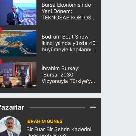
Bursa Ekonomisinde
Yeni Dönem:
TEKNOSAB KOBİ OSB
Projesi Tanıtıldı
Bodrum Boat Show
ikinci yılında yüzde 40
büyümeyle kapılarını
açıyor
İbrahim Burkay:
“Bursa, 2030
Vizyonuyla Türkiye’yi
Büyütmeye Devam
Edecek”
Yazarlar
İBRAHİM GÜNEŞ
Bir Fuar Bir Şehrin Kaderini
Değiştirebilir mi?