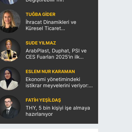
TUĞBA GİDER
İhracat Dinamikleri ve
Küresel Ticaret
Politikalarının Türkiye’ye
Etkisi
SUDE YILMAZ
ArabPlast, Duphat, PSI ve
CES Fuarları 2025'in ilk
haftasına damgasını
vuracak
ESLEM NUR KARAMAN
Ekonomi yönetimindeki
istikrar meyvelerini veriyor:
Moody’s Türkiye’nin kredi
notunu yükseltti!
FATIH YEŞİLDAŞ
THY, 5 bin kişiyi işe almaya
hazırlanıyor