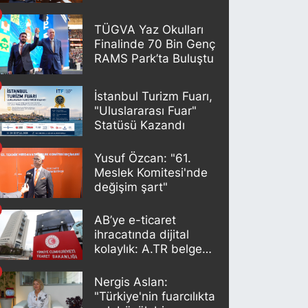
TÜGVA Yaz Okulları
Finalinde 70 Bin Genç
RAMS Park’ta Buluştu
İstanbul Turizm Fuarı,
"Uluslararası Fuar"
Statüsü Kazandı
Yusuf Özcan: "61.
Meslek Komitesi'nde
değişim şart"
AB’ye e-ticaret
ihracatında dijital
kolaylık: A.TR belgesi
artık otomatik
oluşturuluyor
Nergis Aslan:
"Türkiye'nin fuarcılıkta