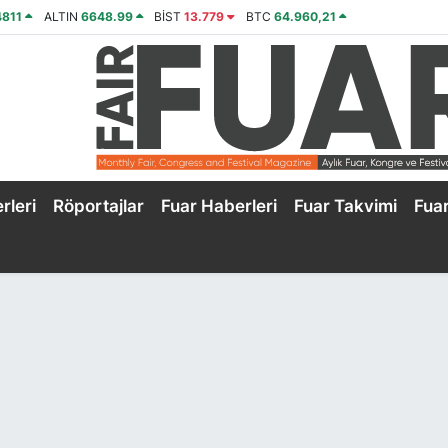
4811
ALTIN
6648.99
BİST
13.779
BTC
64.960,21
rleri
Röportajlar
Fuar Haberleri
Fuar Takvimi
Fua