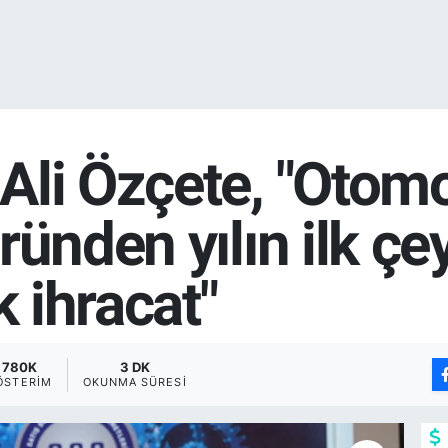
li Özçete, "Otomo
ründen yılın ilk çe
k ihracat"
780K
3 DK
ÖSTERIM
OKUNMA SÜRESI