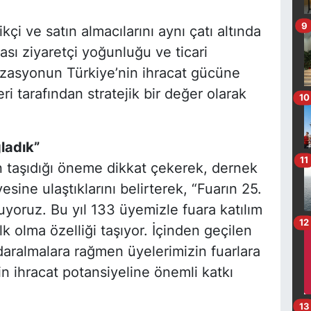
9
ikçi ve satın almacılarını aynı çatı altında
rası ziyaretçi yoğunluğu ve ticari
nizasyonun Türkiye’nin ihracat gücüne
eri tarafından stratejik bir değer olarak
10
ladık”
11
an taşıdığı öneme dikkat çekerek, dernek
esine ulaştıklarını belirterek, “Fuarın 25.
tluyoruz. Bu yıl 133 üyemizle fuara katılım
12
lk olma özelliği taşıyor. İçinden geçilen
ralmalara rağmen üyelerimizin fuarlara
in ihracat potansiyeline önemli katkı
13