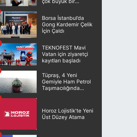
çok büyük bir
potansiyeli var"
Borsa İstanbul’da
Gong Kardemir Çelik
İçin Çaldı
TEKNOFEST Mavi
Vatan için ziyaretçi
kayıtları başladı
Tüpraş, 4 Yeni
Gemiyle Ham Petrol
Taşımacılığında
Gücünü Artırıyor
Horoz Lojistik'te Yeni
Üst Düzey Atama