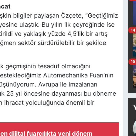
acat
şkin bilgiler paylaşan Özçete, “Geçtiğimiz
iyesine ulaştık. Bu yılın ilk çeyreğinde ise
14
rildi ve yaklaşık yüzde 4,5’lik bir artış
ğmen sektör sürdürülebilir bir şekilde
15
ık geçmişinin tesadüf olmadığını
esteklediğimiz Automechanika Fuarı’nın
 düşünüyorum. Avrupa ile imzalanan
aşık 25 yıl öncesine dayanması bu döneme
n ihracat yolculuğunda önemli bir
en dijital fuarcılıkta yeni dönem