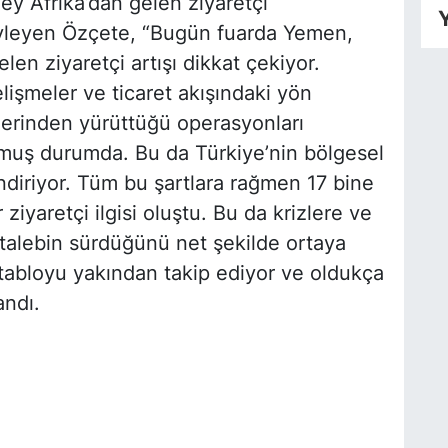
ey Afrika’dan gelen ziyaretçi
Y
öyleyen Özçete, “Bugün fuarda Yemen,
len ziyaretçi artışı dikkat çekiyor.
lişmeler ve ticaret akışındaki yön
zerinden yürüttüğü operasyonları
muş durumda. Bu da Türkiye’nin bölgesel
iriyor. Tüm bu şartlara rağmen 17 bine
ziyaretçi ilgisi oluştu. Bu da krizlere ve
talebin sürdüğünü net şekilde ortaya
tabloyu yakından takip ediyor ve oldukça
andı.