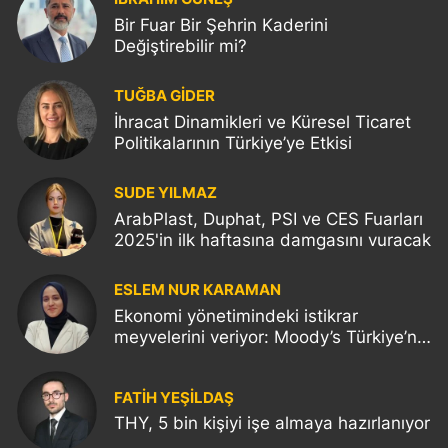
Bir Fuar Bir Şehrin Kaderini
Değiştirebilir mi?
TUĞBA GİDER
İhracat Dinamikleri ve Küresel Ticaret
Politikalarının Türkiye’ye Etkisi
SUDE YILMAZ
ArabPlast, Duphat, PSI ve CES Fuarları
2025'in ilk haftasına damgasını vuracak
ESLEM NUR KARAMAN
Ekonomi yönetimindeki istikrar
meyvelerini veriyor: Moody’s Türkiye’nin
kredi notunu yükseltti!
FATIH YEŞİLDAŞ
THY, 5 bin kişiyi işe almaya hazırlanıyor