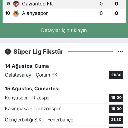
Gaziantep FK
0
0
9
Alanyaspor
0
0
10
Detaylar için tıklayın
Süper Lig Fikstür
14 Ağustos, Cuma
Galatasaray - Çorum FK
21:30
15 Ağustos, Cumartesi
Konyaspor - Rizespor
19:00
Kasımpaşa - Trabzonspor
19:00
Gençlerbirliği S.K. - Fenerbahçe
21:30