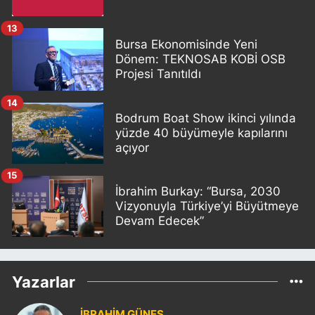
13
Bursa Ekonomisinde Yeni
Dönem: TEKNOSAB KOBİ OSB
Projesi Tanıtıldı
14
Bodrum Boat Show ikinci yılında
yüzde 40 büyümeyle kapılarını
açıyor
15
İbrahim Burkay: “Bursa, 2030
Vizyonuyla Türkiye’yi Büyütmeye
Devam Edecek”
Yazarlar
İBRAHİM GÜNEŞ