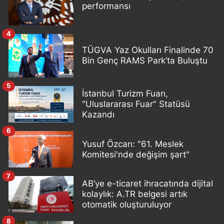
performansı
4
TÜGVA Yaz Okulları Finalinde 70
Bin Genç RAMS Park’ta Buluştu
5
İstanbul Turizm Fuarı,
"Uluslararası Fuar" Statüsü
Kazandı
6
Yusuf Özcan: "61. Meslek
Komitesi'nde değişim şart"
7
AB’ye e-ticaret ihracatında dijital
kolaylık: A.TR belgesi artık
otomatik oluşturuluyor
8