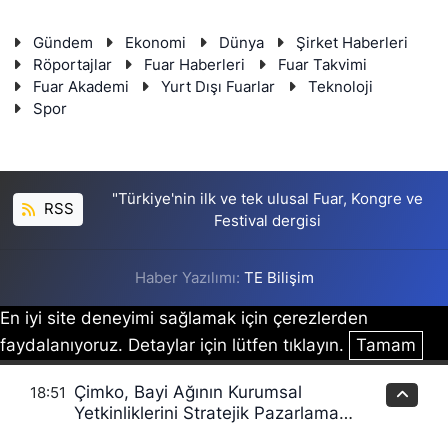
Gündem
Ekonomi
Dünya
Şirket Haberleri
Röportajlar
Fuar Haberleri
Fuar Takvimi
Fuar Akademi
Yurt Dışı Fuarlar
Teknoloji
Spor
"Türkiye'nin ilk ve tek ulusal Fuar, Kongre ve
RSS
Festival dergisi
Haber Yazılımı:
TE Bilişim
En iyi site deneyimi sağlamak için çerezlerden
faydalanıyoruz. Detaylar için lütfen tıklayın.
Tamam
Çimko, Bayi Ağının Kurumsal
18:51
Yetkinliklerini Stratejik Pazarlama
Eğitimleriyle Güçlendiriyor