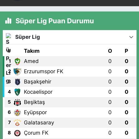
Süper Lig Puan Durumu
Süper Lig
#
Takım
O
P
Amed
0
0
1
Erzurumspor FK
0
0
2
Başakşehir
0
0
3
Kocaelispor
0
0
4
Beşiktaş
0
0
5
Eyüpspor
0
0
6
Galatasaray
0
0
7
Çorum FK
0
0
8