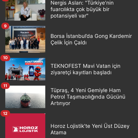
Nergis Aslan: "Türkiye'nin
fuarcılıkta çok büyük bir
potansiyeli var"
9
Borsa İstanbul’da Gong Kardemir
Çelik İçin Çaldı
10
TEKNOFEST Mavi Vatan için
ziyaretçi kayıtları başladı
11
Tüpraş, 4 Yeni Gemiyle Ham
Petrol Taşımacılığında Gücünü
Artırıyor
12
Horoz Lojistik'te Yeni Üst Düzey
Atama