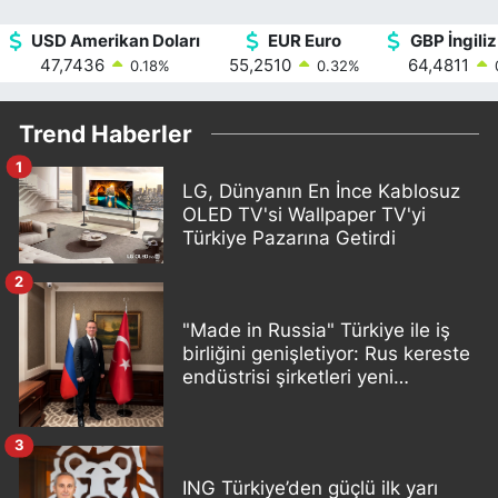
USD Amerikan Doları
EUR Euro
GBP İngiliz
47,7436
55,2510
64,4811
0.18
%
0.32
%
Trend Haberler
1
LG, Dünyanın En İnce Kablosuz
OLED TV'si Wallpaper TV'yi
Türkiye Pazarına Getirdi
2
"Made in Russia" Türkiye ile iş
birliğini genişletiyor: Rus kereste
endüstrisi şirketleri yeni
ortaklıklar geliştiriyor
3
ING Türkiye’den güçlü ilk yarı