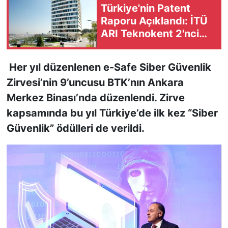
Türkiye'nin Patent
Raporu Açıklandı: İTÜ
KONGRE HABERLERİ
ARI Teknokent 2'nci
Sıraya Yükseldi
KONGRE TAKVİMİ
Her yıl düzenlenen e-Safe Siber Güvenlik
RÖPORTAJLAR
Zirvesi’nin 9’uncusu BTK’nın Ankara
Merkez Binası’nda düzenlendi. Zirve
BİYOGRAFİLER
kapsamında bu yıl Türkiye’de ilk kez “Siber
Güvenlik” ödülleri de verildi.