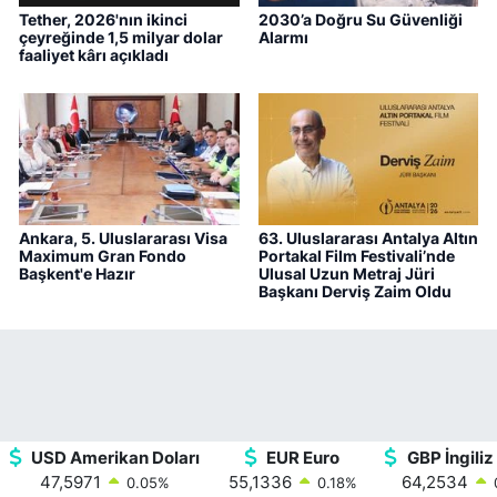
Tether, 2026'nın ikinci
2030’a Doğru Su Güvenliği
çeyreğinde 1,5 milyar dolar
Alarmı
faaliyet kârı açıkladı
Ankara, 5. Uluslararası Visa
63. Uluslararası Antalya Altın
Maximum Gran Fondo
Portakal Film Festivali’nde
Başkent'e Hazır
Ulusal Uzun Metraj Jüri
Başkanı Derviş Zaim Oldu
USD Amerikan Doları
EUR Euro
GBP İngiliz 
47,5971
55,1336
64,2534
0.05
%
0.18
%