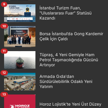
9
İstanbul Turizm Fuarı,
"Uluslararası Fuar" Statüsü
Kazandı
10
Borsa İstanbul’da Gong Kardemir
Çelik İçin Çaldı
11
Tüpraş, 4 Yeni Gemiyle Ham
Petrol Taşımacılığında Gücünü
Artırıyor
12
Armada Gıda'dan
Sürdürülebilirlik Odaklı Yeni
Yatırım
13
Horoz Lojistik'te Yeni Üst Düzey