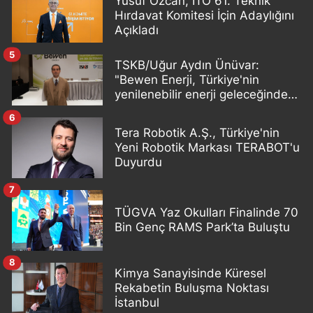
Yusuf Özcan, İTO 61. Teknik
Hırdavat Komitesi İçin Adaylığını
Açıkladı
5
TSKB/Uğur Aydın Ünüvar:
"Bewen Enerji, Türkiye'nin
yenilenebilir enerji geleceğinde
önemli bir oyuncu olacak"
6
Tera Robotik A.Ş., Türkiye'nin
Yeni Robotik Markası TERABOT'u
Duyurdu
7
TÜGVA Yaz Okulları Finalinde 70
Bin Genç RAMS Park’ta Buluştu
8
Kimya Sanayisinde Küresel
Rekabetin Buluşma Noktası
İstanbul