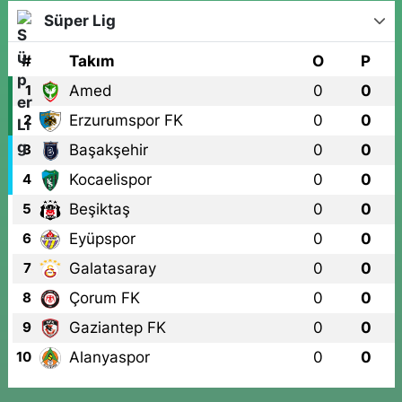
Süper Lig
#
Takım
O
P
Amed
0
0
1
Erzurumspor FK
0
0
2
Başakşehir
0
0
3
Kocaelispor
0
0
4
Beşiktaş
0
0
5
Eyüpspor
0
0
6
Galatasaray
0
0
7
Çorum FK
0
0
8
Gaziantep FK
0
0
9
Alanyaspor
0
0
10