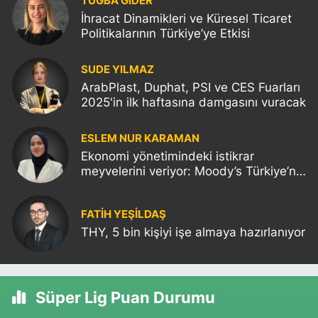
TUĞBA GİDER
İhracat Dinamikleri ve Küresel Ticaret
Politikalarının Türkiye’ye Etkisi
SUDE YILMAZ
ArabPlast, Duphat, PSI ve CES Fuarları
2025'in ilk haftasına damgasını vuracak
ESLEM NUR KARAMAN
Ekonomi yönetimindeki istikrar
meyvelerini veriyor: Moody’s Türkiye’nin
kredi notunu yükseltti!
FATIH YEŞİLDAŞ
THY, 5 bin kişiyi işe almaya hazırlanıyor
Süper Lig Puan Durumu