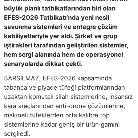
büyük planlı tatbikatlarından biri olan
KONGRE HABERLERİ
EFES-2026 Tatbikatı’nda yeni nesil
savunma sistemleri ve entegre çözüm
KONGRE TAKVİMİ
kabiliyetleriyle yer aldı. Şirket ve grup
iştirakleri tarafından geliştirilen sistemler,
RÖPORTAJLAR
hem sergi alanında hem de operasyonel
BİYOGRAFİLER
senaryolarda dikkat çekti.
SARSILMAZ, EFES-2026 kapsamında
tabanca ve piyade tüfeği platformlarından
uzaktan komutalı silah sistemlerine, insansız
kara araçlarından anti-drone çözümlerine,
makineli tüfeklerden orta kalibre top
sistemlerine kadar geniş bir ürün gamını
sergiledi.