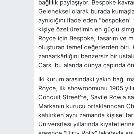
bağlılık paylaşıyor. Bespoke kavr
Geleneksel olarak burada kumaşlar,
ayrıldığını ifade eden "bespoken" 
kişiye özel üretimin en güçlü simge
Royce için Bespoke, tasarım ve m
oluşturan temel değerlerden biri. 
zanaatkârlığını benzersiz bir usta
Cars, bu alanda dünya çapında ö
İki kurum arasındaki yakın bağ, mar
Royce, ilk showroomunu 1905 yılı
Conduit Street'te, Savile Row'a s
Markanın kurucu ortaklarından Cha
katılırken aynı zamanda kişisel ta
Üniversitesi yıllarında kıyafetleri
arasında "Dirty Rolls" lakabıyla an