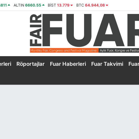
4811
ALTIN
6660.55
BİST
13.779
BTC
64.944,08
rleri
Röportajlar
Fuar Haberleri
Fuar Takvimi
Fua