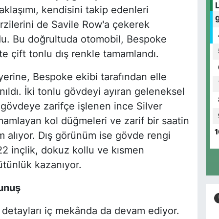
klaşımı, kendisini takip edenleri
rzilerini de Savile Row'a çekerek
u. Bu doğrultuda otomobil, Bespoke
e çift tonlu dış renkle tamamlandı.
yerine, Bespoke ekibi tarafından elle
nıldı. İki tonlu gövdeyi ayıran geleneksel
t gövdeye zarifçe işlenen ince Silver
mamlayan kol düğmeleri ve zarif bir saatin
1
ham alıyor. Dış görünüm ise gövde rengi
2 inçlik, dokuz kollu ve kısmen
bütünlük kazanıyor.
kunuş
m detayları iç mekânda da devam ediyor.