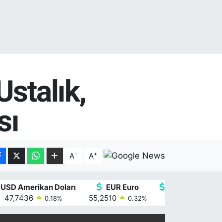
stalık,
sı
-
+
A
A
USD Amerikan Doları
EUR Euro
GBP İngiliz Ster
47,7436
55,2510
64,4811
0.18
%
0.32
%
0.38