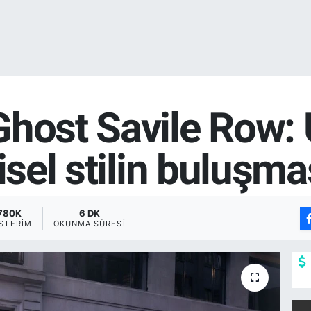
host Savile Row: U
isel stilin buluşma
780K
6 DK
STERIM
OKUNMA SÜRESI