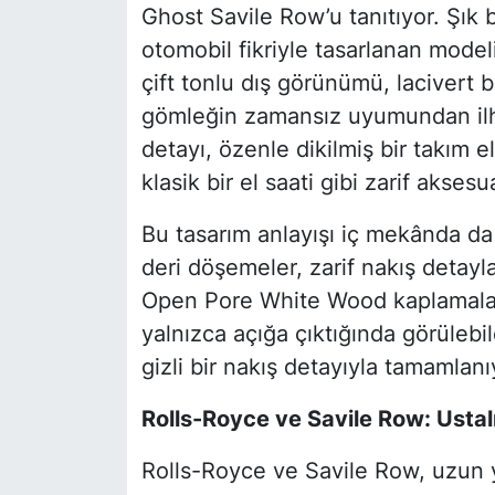
Ghost Savile Row’u tanıtıyor. Şık b
otomobil fikriyle tasarlanan mode
çift tonlu dış görünümü, lacivert b
gömleğin zamansız uyumundan ilha
detayı, özenle dikilmiş bir takım 
klasik bir el saati gibi zarif aksesua
Bu tasarım anlayışı iç mekânda d
deri döşemeler, zarif nakış detaylar
Open Pore White Wood kaplamalar
yalnızca açığa çıktığında görülebil
gizli bir nakış detayıyla tamamlanı
Rolls-Royce ve Savile Row: Ustal
Rolls-Royce ve Savile Row, uzun yı