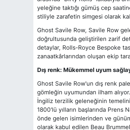
yeleğine taktığı gümüş cep saati
stiliyle zarafetin simgesi olarak ka
Ghost Savile Row, Savile Row gel
doğrultusunda geliştirilen zarif de
detaylar, Rolls-Royce Bespoke tas
zanaatkârlarından oluşan ekip tara
Dış renk: Mükemmel uyum sağlay
Ghost Savile Row'un dış renk paleti
gömleğin uyumundan ilham alıyor
İngiliz terzilik geleneğinin temel
1800'lü yılların başlarında Prens 
önde gelen isimlerinden ve günü
olarak kabul edilen Beau Brummell 