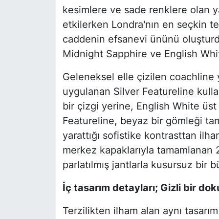
kesimlere ve sade renklere olan ya
etkilerken Londra'nın en seçkin te
caddenin efsanevi ününü oluşturd
Midnight Sapphire ve English Whit
Geleneksel elle çizilen coachline 
uygulanan Silver Featureline kulla
bir çizgi yerine, English White üs
Featureline, beyaz bir gömleği ta
yarattığı sofistike kontrasttan il
merkez kapaklarıyla tamamlanan 2
parlatılmış jantlarla kusursuz bir 
İç tasarım detayları; Gizli bir do
Terzilikten ilham alan aynı tasarı