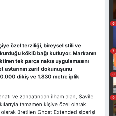
6
e özel terziliği, bireysel stili ve
7
a kurduğu köklü bağı kutluyor. Markanın
ektiren tek parça nakış uygulamasını
ket astarının zarif dokunuşunu
8
50.000 dikiş ve 1.830 metre iplik
anatı ve zanaatından ilham alan, Savile
9
ılarıyla tamamen kişiye özel olarak
olarak üretilen Ghost Extended siparişi