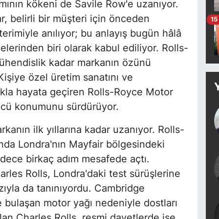
amının kökeni de Savile Row'e uzanıyor.
 belirli bir müşteri için önceden
15
terimiyle anılıyor; bu anlayış bugün hâlâ
lerinden biri olarak kabul ediliyor. Rolls-
ühendislik kadar markanın özünü
Kişiye özel üretim sanatını ve
lıkla hayata geçiren Rolls-Royce Motor
ncü konumunu sürdürüyor.
kanın ilk yıllarına kadar uzanıyor. Rolls-
nda Londra'nın Mayfair bölgesindeki
adece birkaç adım mesafede açtı.
rles Rolls, Londra'daki test sürüşlerine
rzıyla da tanınıyordu. Cambridge
ne bulaşan motor yağı nedeniyle dostları
ılan Charles Rolls, resmi davetlerde ise