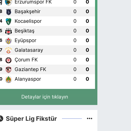
Erzurumspor FK
0
0
2
Başakşehir
0
0
3
Kocaelispor
0
0
4
Beşiktaş
0
0
5
Eyüpspor
0
0
6
Galatasaray
0
0
7
Çorum FK
0
0
8
Gaziantep FK
0
0
9
Alanyaspor
0
0
0
Detaylar için tıklayın
Süper Lig Fikstür