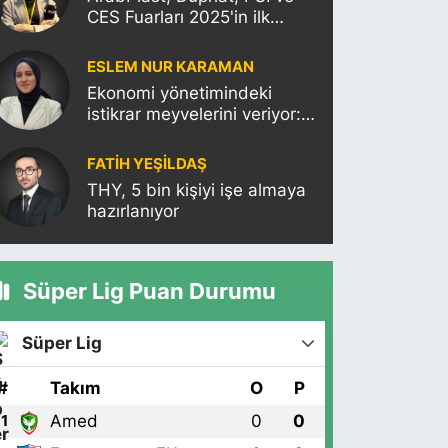
CES Fuarları 2025'in ilk
haftasına damgasını
vuracak
ESLEM NUR KARAMAN
Ekonomi yönetimindeki
istikrar meyvelerini veriyor:
Moody’s Türkiye’nin kredi
notunu yükseltti!
FATIH YEŞİLDAŞ
THY, 5 bin kişiyi işe almaya
hazırlanıyor
Süper Lig Puan Durumu
Süper Lig
#
Takım
O
P
Amed
0
0
1