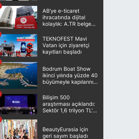
potansiyeli var"
AB’ye e-ticaret
ihracatında dijital
kolaylık: A.TR belgesi
artık otomatik
oluşturuluyor
TEKNOFEST Mavi
Vatan için ziyaretçi
kayıtları başladı
Bodrum Boat Show
ikinci yılında yüzde 40
büyümeyle kapılarını
açıyor
Bilişim 500
araştırması açıklandı:
Sektör 1,6 trilyon TL'lik
büyüklüğe ulaştı
BeautyEurasia için
geri sayım başladı