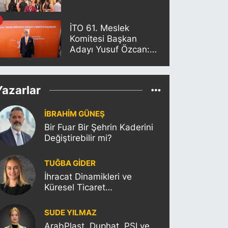
İTO 61. Meslek
Komitesi Başkan
Adayı Yusuf Özcan:
"Yeni nesil yönetimle
sektörümüzün
sorunlarını birlikte
Yazarlar
çözeceğiz"
İBRAHİM GÜNEŞ
Bir Fuar Bir Şehrin Kaderini
Değiştirebilir mi?
TUĞBA GİDER
İhracat Dinamikleri ve
Küresel Ticaret
Politikalarının Türkiye’ye
Etkisi
SUDE YILMAZ
ArabPlast, Duphat, PSI ve