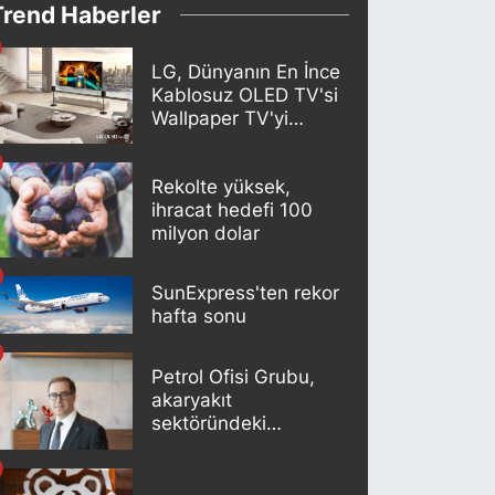
Trend Haberler
LG, Dünyanın En İnce
Kablosuz OLED TV'si
Wallpaper TV'yi
Türkiye Pazarına
Getirdi
Rekolte yüksek,
ihracat hedefi 100
milyon dolar
SunExpress'ten rekor
hafta sonu
Petrol Ofisi Grubu,
akaryakıt
sektöründeki
liderliğini 18. kez
korudu