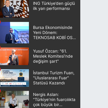
ING Türkiye’den güçlü
ilk yarı performansı
Bursa Ekonomisinde
Yeni Dönem:
TEKNOSAB KOBİ OSB
Projesi Tanıtıldı
Yusuf Özcan: "61.
Meslek Komitesi'nde
değişim şart"
İstanbul Turizm Fuarı,
"Uluslararası Fuar"
Statüsü Kazandı
Nergis Aslan:
"Türkiye'nin fuarcılıkta
çok büyük bir