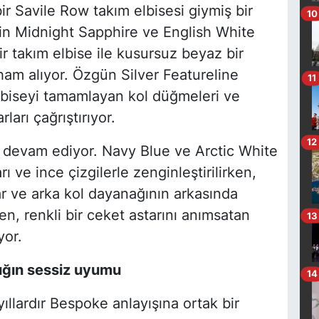
ir Savile Row takım elbisesi giymiş bir
10
lin Midnight Sapphire ve English White
ir takım elbise ile kusursuz beyaz bir
m alıyor. Özgün Silver Featureline
11
elbiseyi tamamlayan kol düğmeleri ve
rları çağrıştırıyor.
12
a devam ediyor. Navy Blue ve Arctic White
ı ve ince çizgilerle zenginleştirilirken,
 ve arka kol dayanağının arkasında
en, renkli bir ceket astarını anımsatan
13
yor.
ığın sessiz uyumu
14
llardır Bespoke anlayışına ortak bir