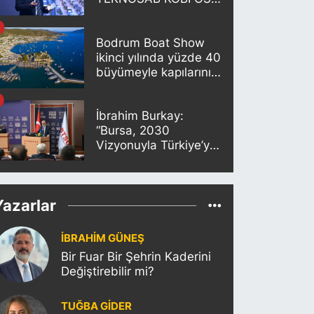
Projesi Tanıtıldı
Bodrum Boat Show
ikinci yılında yüzde 40
büyümeyle kapılarını
açıyor
İbrahim Burkay:
“Bursa, 2030
Vizyonuyla Türkiye’yi
Büyütmeye Devam
Edecek”
Yazarlar
İBRAHİM GÜNEŞ
Bir Fuar Bir Şehrin Kaderini
Değiştirebilir mi?
TUĞBA GİDER