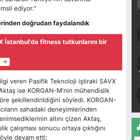
msil ediyor.”
lerinden doğrudan faydalandık
stanbul'da fitness tutkunlarını bir
e
bilgi veren Pasifik Teknoloji iştiraki SAVX
 Aktaş ise KORGAN-M’nin mühendislik
göre şekillendirildiğini söyledi. KORGAN-
ıcıların sahadaki deneyimlerinden
nimsediklerinin altını çizen Aktaş,
k çalışması sonucu ortaya çıktığını
şöyle devam etti: