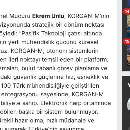
14
Genel Müdürü
Ekrem Ünlü
, KORGAN-M’nin
 vizyonunda stratejik bir dönüm noktası
ledi: “Pasifik Teknoloji çatısı altında
’nin yerli mühendislik gücünü küresel
15
oruz. KORGAN-M, otonom sistemlerin
n ileri noktayı temsil eden bir platform.
maları, bulut tabanlı görev planlama ve
daki güvenlik güçlerine hız, esneklik ve
 100 Türk mühendisliğiyle geliştirilen
mi entegrasyonu sayesinde, KORGAN-M
biliyete sahip. Elektronik harp ortamında
bilen başka bir sistem bulunmuyor.
ekli hazır olma, hızlı müdahale ve
nı sunarak Türkiye’nin savunma