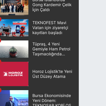
Gong Kardemir Çelik
İçin Çaldı
TEKNOFEST Mavi
Vatan için ziyaretçi
kayıtları başladı
Tüpraş, 4 Yeni
Gemiyle Ham Petrol
Taşımacılığında
Gücünü Artırıyor
Horoz Lojistik'te Yeni
Üst Düzey Atama
Bursa Ekonomisinde
Yeni Dönem:
TEKNOSAB KOBİ OSB