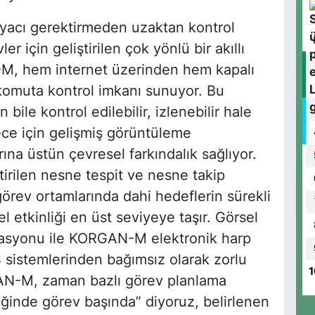
yacı gerektirmeden uzaktan kontrol
r için geliştirilen çok yönlü bir akıllı
-M, hem internet üzerinden hem kapalı
komuta kontrol imkanı sunuyor. Bu
ile kontrol edilebilir, izlenebilir hale
e için gelişmiş görüntüleme
rına üstün çevresel farkındalık sağlıyor.
irilen nesne tespit ve nesne takip
örev ortamlarında dahi hedeflerin sürekli
 etkinliği en üst seviyeye taşır. Görsel
rasyonu ile KORGAN-M elektronik harp
sistemlerinden bağımsız olarak zorlu
1
GAN-M, zaman bazlı görev planlama
iğinde görev başında” diyoruz, belirlenen