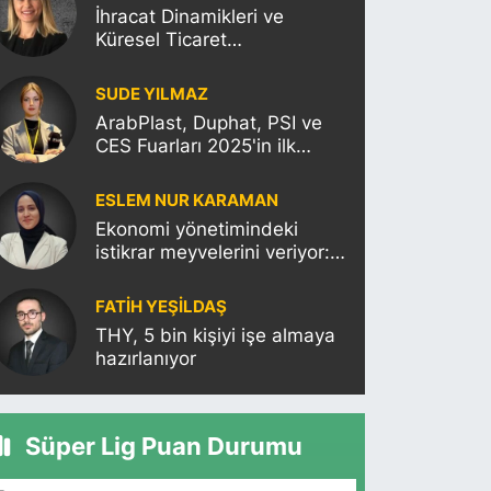
İhracat Dinamikleri ve
Küresel Ticaret
Politikalarının Türkiye’ye
Etkisi
SUDE YILMAZ
ArabPlast, Duphat, PSI ve
CES Fuarları 2025'in ilk
haftasına damgasını
vuracak
ESLEM NUR KARAMAN
Ekonomi yönetimindeki
istikrar meyvelerini veriyor:
Moody’s Türkiye’nin kredi
notunu yükseltti!
FATIH YEŞİLDAŞ
THY, 5 bin kişiyi işe almaya
hazırlanıyor
Süper Lig Puan Durumu