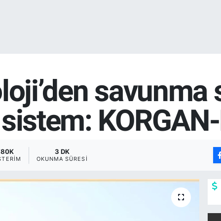
oloji’den savunma 
m sistem: KORGAN
780K
3 DK
STERIM
OKUNMA SÜRESI