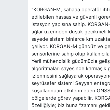
“KORGAN-M, sahada operatör ihti
edilebilen hassas ve güvenli görevle
istasyon yapısına sahip. KORGAN
ağlar üzerinden düşük gecikmeli 
sayede sistem binlerce km uzaktan b
geliyor. KORGAN-M gündüz ve gec
sensörlerine sahip olup kullanıcıla
Yerli mühendislik gücümüzle gelişt
algoritmaları sayesinde karmaşık g
izlenmesini sağlayarak operasyonel
seyrüsefer sistemi Seyyah enteg
koşullarından etkilenmeden GNSS 
bölgelerde görev yapabilir. KOR
özelliğiyle; biz buna “zamanı geld