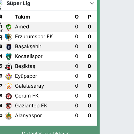
Süper Lig
#
Takım
O
P
Amed
0
0
1
Erzurumspor FK
0
0
2
Başakşehir
0
0
3
Kocaelispor
0
0
4
Beşiktaş
0
0
5
Eyüpspor
0
0
6
Galatasaray
0
0
7
Çorum FK
0
0
8
Gaziantep FK
0
0
9
Alanyaspor
0
0
0
Detaylar için tıklayın