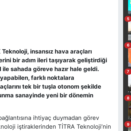
5
6
X Teknoloji, insansız hava araçları
ini bir adım ileri taşıyarak geliştirdiği
ile sahada göreve hazır hale geldi.
7
yapabilen, farklı noktalara
açlarını tek bir tuşla otonom şekilde
nma sanayinde yeni bir dönemin
8
bağlantısına ihtiyaç duymadan görev
9
loji iştiraklerinden TİTRA Teknoloji’nin