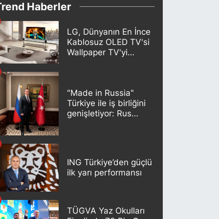
Trend Haberler
LG, Dünyanın En İnce
Kablosuz OLED TV'si
Wallpaper TV'yi
Türkiye Pazarına
Getirdi
"Made in Russia"
Türkiye ile iş birliğini
genişletiyor: Rus
kereste endüstrisi
şirketleri yeni
ortaklıklar geliştiriyor
ING Türkiye’den güçlü
ilk yarı performansı
TÜGVA Yaz Okulları