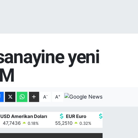
sanayine yeni
-M
-
+
A
A
USD Amerikan Doları
EUR Euro
GBP İngiliz Ster
47,7436
55,2510
64,4811
0.18
%
0.32
%
0.38