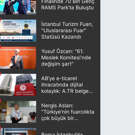
Finalinde 70 Bin Genç
RAMS Park’ta Buluştu
İstanbul Turizm Fuarı,
"Uluslararası Fuar"
Statüsü Kazandı
Yusuf Özcan: "61.
Meslek Komitesi'nde
değişim şart"
AB’ye e-ticaret
ihracatında dijital
kolaylık: A.TR belgesi
artık otomatik
oluşturuluyor
Nergis Aslan:
"Türkiye'nin fuarcılıkta
çok büyük bir
potansiyeli var"
Borsa İstanbul’da