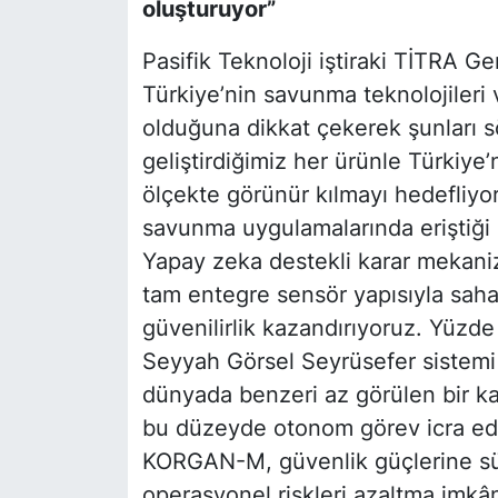
oluşturuyor”
Pasifik Teknoloji iştiraki TİTRA 
Türkiye’nin savunma teknolojileri
olduğuna dikkat çekerek şunları söy
geliştirdiğimiz her ürünle Türkiye
ölçekte görünür kılmayı hedefliy
savunma uygulamalarında eriştiği e
Yapay zeka destekli karar mekaniz
tam entegre sensör yapısıyla saha
güvenilirlik kazandırıyoruz. Yüzde
Seyyah Görsel Seyrüsefer siste
dünyada benzeri az görülen bir ka
bu düzeyde otonom görev icra ede
KORGAN-M, güvenlik güçlerine sür
operasyonel riskleri azaltma imkâ