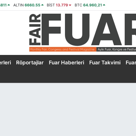
4811
ALTIN
6660.55
BİST
13.779
BTC
64.960,21
rleri
Röportajlar
Fuar Haberleri
Fuar Takvimi
Fua