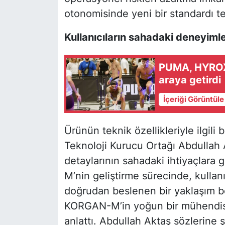
otonomisinde yeni bir standardı te
Kullanıcıların sahadaki deneyim
PUMA, HYROX İ
araya getirdi
İçeriği Görüntül
Ürünün teknik özellikleriyle ilgili 
Teknoloji Kurucu Ortağı Abdullah
detaylarının sahadaki ihtiyaçlara 
M’nin geliştirme sürecinde, kullan
doğrudan beslenen bir yaklaşım be
KORGAN-M’in yoğun bir mühendisli
anlattı. Abdullah Aktaş sözlerine 