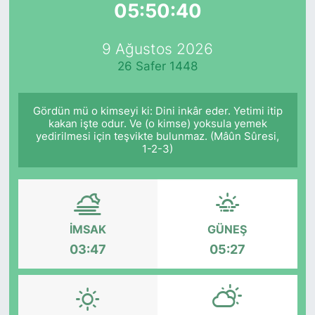
05:50:40
Yurt Dışı Fuarlar
KÜLTÜR SANAT
9 Ağustos 2026
Teknoloji
ŞİRKET HABERLERİ
26 Safer 1448
Spor
SAVUNMA SANAYİ
Gördün mü o kimseyi ki: Dini inkâr eder. Yetimi itip
kakan işte odur. Ve (o kimse) yoksula yemek
FUAR HABERLERİ
yedirilmesi için teşvikte bulunmaz. (Mâûn Sûresi,
1-2-3)
FUAR TAKVİMİ
Amerika Fuarları
İMSAK
GÜNEŞ
FUAR RAPORU
03:47
05:27
FESTİVAL HABERLERİ
FESTİVAL TAKVİMİ