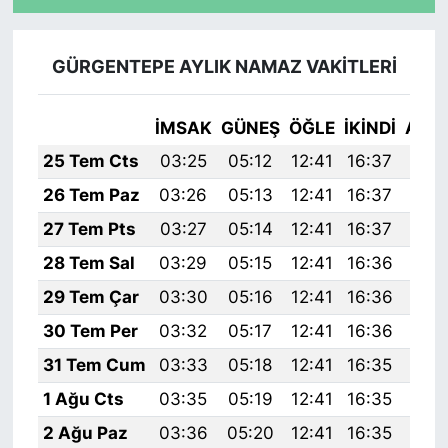
GÜRGENTEPE AYLIK NAMAZ VAKITLERI
İMSAK
GÜNEŞ
ÖĞLE
İKINDI
AKŞ
25 Tem Cts
03:25
05:12
12:41
16:37
20:
26 Tem Paz
03:26
05:13
12:41
16:37
19:
27 Tem Pts
03:27
05:14
12:41
16:37
19:
28 Tem Sal
03:29
05:15
12:41
16:36
19:
29 Tem Çar
03:30
05:16
12:41
16:36
19:
30 Tem Per
03:32
05:17
12:41
16:36
19:
31 Tem Cum
03:33
05:18
12:41
16:35
19:
1 Ağu Cts
03:35
05:19
12:41
16:35
19:
2 Ağu Paz
03:36
05:20
12:41
16:35
19: