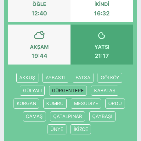
ÖĞLE
İKINDI
12:40
16:32
KONGRE HABERLERİ
KONGRE TAKVİMİ
AKŞAM
YATSI
RÖPORTAJLAR
19:44
21:17
BİYOGRAFİLER
AKKUŞ
AYBASTI
FATSA
GÖLKÖY
GÜLYALI
GÜRGENTEPE
KABATAŞ
KORGAN
KUMRU
MESUDİYE
ORDU
ÇAMAŞ
ÇATALPINAR
ÇAYBAŞI
ÜNYE
İKİZCE