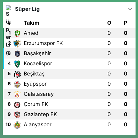
Süper Lig
#
Takım
O
P
Amed
0
0
1
Erzurumspor FK
0
0
2
Başakşehir
0
0
3
Kocaelispor
0
0
4
Beşiktaş
0
0
5
Eyüpspor
0
0
6
Galatasaray
0
0
7
Çorum FK
0
0
8
Gaziantep FK
0
0
9
Alanyaspor
0
0
10