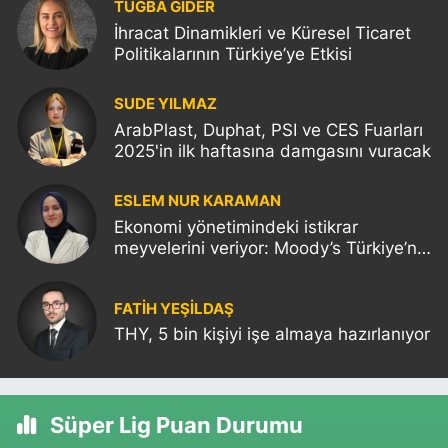
TUĞBA GİDER
İhracat Dinamikleri ve Küresel Ticaret
Politikalarının Türkiye’ye Etkisi
SUDE YILMAZ
ArabPlast, Duphat, PSI ve CES Fuarları
2025'in ilk haftasına damgasını vuracak
ESLEM NUR KARAMAN
Ekonomi yönetimindeki istikrar
meyvelerini veriyor: Moody’s Türkiye’nin
kredi notunu yükseltti!
FATIH YEŞİLDAŞ
THY, 5 bin kişiyi işe almaya hazırlanıyor
Süper Lig Puan Durumu