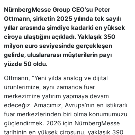
NürnbergMesse Group CEO’su Peter
KONGRE HABERLERİ
Ottmann, şirketin 2025 yılında tek sayılı
yıllar arasında şimdiye kadarki en yüksek
KONGRE TAKVİMİ
ciroya ulaştığını açıkladı. Yaklaşık 350
RÖPORTAJLAR
milyon euro seviyesinde gerçekleşen
gelirde, uluslararası müşterilerin payı
BİYOGRAFİLER
yüzde 50 oldu.
Ottmann, “Yeni yılda analog ve dijital
ürünlerimize, aynı zamanda fuar
merkezimize yatırım yapmaya devam
edeceğiz. Amacımız, Avrupa’nın en istikrarlı
fuar merkezlerinden biri olma konumumuzu
güçlendirmek. 2026 için NürnbergMesse
tarihinin en yüksek cirosunu, yaklaşık 390