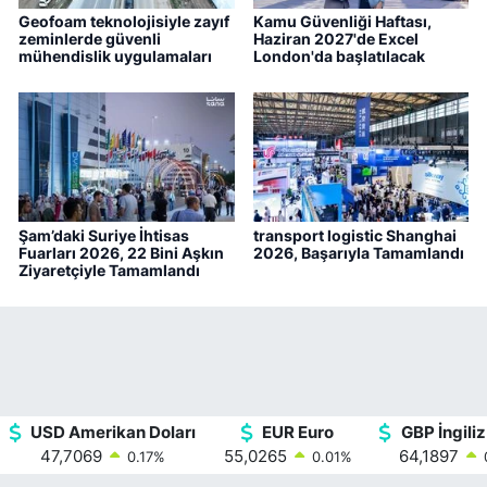
Geofoam teknolojisiyle zayıf
Kamu Güvenliği Haftası,
zeminlerde güvenli
Haziran 2027'de Excel
mühendislik uygulamaları
London'da başlatılacak
Şam’daki Suriye İhtisas
transport logistic Shanghai
Fuarları 2026, 22 Bini Aşkın
2026, Başarıyla Tamamlandı
Ziyaretçiyle Tamamlandı
USD Amerikan Doları
EUR Euro
GBP İngiliz
47,7069
55,0265
64,1897
0.17
%
0.01
%