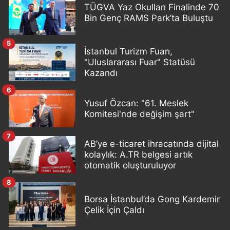
TÜGVA Yaz Okulları Finalinde 70
Bin Genç RAMS Park’ta Buluştu
5
İstanbul Turizm Fuarı,
"Uluslararası Fuar" Statüsü
Kazandı
6
Yusuf Özcan: "61. Meslek
Komitesi'nde değişim şart"
7
AB’ye e-ticaret ihracatında dijital
kolaylık: A.TR belgesi artık
otomatik oluşturuluyor
8
Borsa İstanbul’da Gong Kardemir
Çelik İçin Çaldı