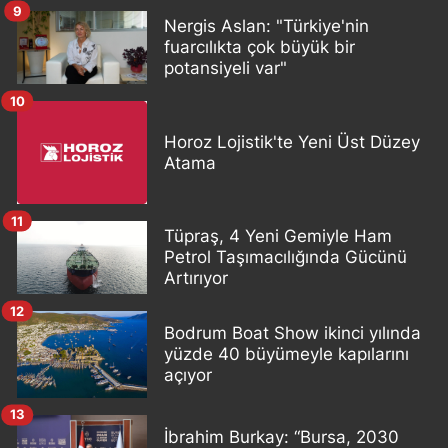
9
Nergis Aslan: "Türkiye'nin
fuarcılıkta çok büyük bir
potansiyeli var"
10
Horoz Lojistik'te Yeni Üst Düzey
Atama
11
Tüpraş, 4 Yeni Gemiyle Ham
Petrol Taşımacılığında Gücünü
Artırıyor
12
Bodrum Boat Show ikinci yılında
yüzde 40 büyümeyle kapılarını
açıyor
13
İbrahim Burkay: “Bursa, 2030