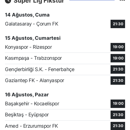
Süper Lig Fikstür
14 Ağustos, Cuma
Galatasaray - Çorum FK
21:30
15 Ağustos, Cumartesi
Konyaspor - Rizespor
19:00
Kasımpaşa - Trabzonspor
19:00
Gençlerbirliği S.K. - Fenerbahçe
21:30
Gaziantep FK - Alanyaspor
21:30
16 Ağustos, Pazar
Başakşehir - Kocaelispor
19:00
Beşiktaş - Eyüpspor
21:30
Amed - Erzurumspor FK
21:30