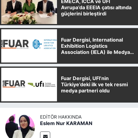
EMECA, ICCA ve UFI
Avrupa’da EEEIA çatısı altında
güçlerini birleştirdi
Fuar Dergisi, International
Exhibition Logistics
Association (IELA) ile Medya
Partnerliği Anlaşması İmzaladı
Fuar Dergisi, UFI’nin
Türkiye’deki ilk ve tek resmi
medya partneri oldu
EDITÖR HAKKINDA
Eslem Nur KARAMAN