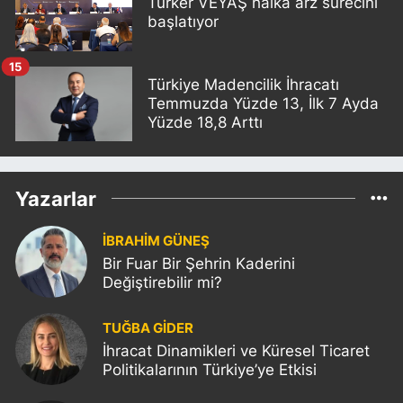
Türker VEYAŞ halka arz sürecini
başlatıyor
15
Türkiye Madencilik İhracatı
Temmuzda Yüzde 13, İlk 7 Ayda
Yüzde 18,8 Arttı
Yazarlar
İBRAHİM GÜNEŞ
Bir Fuar Bir Şehrin Kaderini
Değiştirebilir mi?
TUĞBA GİDER
İhracat Dinamikleri ve Küresel Ticaret
Politikalarının Türkiye’ye Etkisi