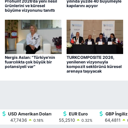
Prohunt 2026’da yeni nesil
yılında yüzde 40 büyümeyle
ürünlerini ve küresel
kapılarını açıyor
büyüme vizyonunu tanıttı
Nergis Aslan: "Türkiye'nin
TURKCOMPOSITE 2026,
fuarcılıkta çok büyük bir
yenilenen vizyonuyla
potansiyeli var"
kompozit sektörünü küresel
arenaya taşıyacak
USD Amerikan Doları
EUR Euro
GBP İngiliz
47,7436
55,2510
64,4811
0.18
%
0.32
%