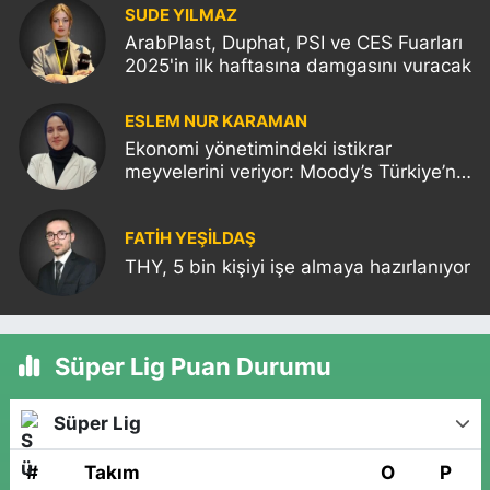
SUDE YILMAZ
ArabPlast, Duphat, PSI ve CES Fuarları
2025'in ilk haftasına damgasını vuracak
ESLEM NUR KARAMAN
Ekonomi yönetimindeki istikrar
meyvelerini veriyor: Moody’s Türkiye’nin
kredi notunu yükseltti!
FATIH YEŞİLDAŞ
THY, 5 bin kişiyi işe almaya hazırlanıyor
Süper Lig Puan Durumu
Süper Lig
#
Takım
O
P