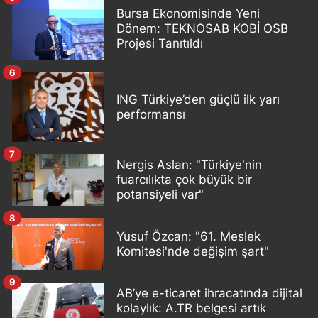
Bursa Ekonomisinde Yeni
Dönem: TEKNOSAB KOBİ OSB
Projesi Tanıtıldı
6
ING Türkiye’den güçlü ilk yarı
performansı
7
Nergis Aslan: "Türkiye'nin
fuarcılıkta çok büyük bir
potansiyeli var"
8
Yusuf Özcan: "61. Meslek
Komitesi'nde değişim şart"
9
AB’ye e-ticaret ihracatında dijital
kolaylık: A.TR belgesi artık