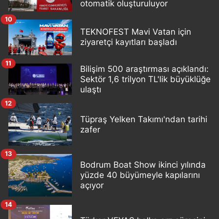
otomatik oluşturuluyor
10
TEKNOFEST Mavi Vatan için
ziyaretçi kayıtları başladı
11
Bilişim 500 araştırması açıklandı:
Sektör 1,6 trilyon TL'lik büyüklüğe
ulaştı
12
Tüpraş Yelken Takımı'ndan tarihi
zafer
13
Bodrum Boat Show ikinci yılında
yüzde 40 büyümeyle kapılarını
açıyor
14