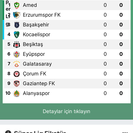
Amed
0
0
1
Erzurumspor FK
0
0
2
Başakşehir
0
0
3
Kocaelispor
0
0
4
Beşiktaş
0
0
5
Eyüpspor
0
0
6
Galatasaray
0
0
7
Çorum FK
0
0
8
Gaziantep FK
0
0
9
Alanyaspor
0
0
10
Detaylar için tıklayın