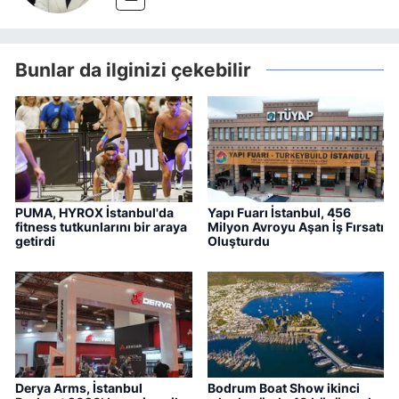
Bunlar da ilginizi çekebilir
PUMA, HYROX İstanbul'da
Yapı Fuarı İstanbul, 456
fitness tutkunlarını bir araya
Milyon Avroyu Aşan İş Fırsatı
getirdi
Oluşturdu
Derya Arms, İstanbul
Bodrum Boat Show ikinci