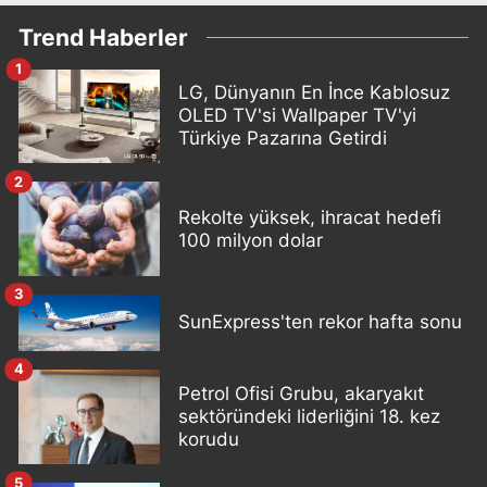
Trend Haberler
1
LG, Dünyanın En İnce Kablosuz
OLED TV'si Wallpaper TV'yi
Türkiye Pazarına Getirdi
2
Rekolte yüksek, ihracat hedefi
100 milyon dolar
3
SunExpress'ten rekor hafta sonu
4
Petrol Ofisi Grubu, akaryakıt
sektöründeki liderliğini 18. kez
korudu
5