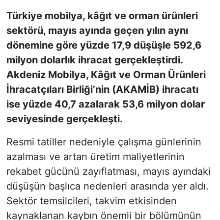
Türkiye mobilya, kâğıt ve orman ürünleri
KONGRE HABERLERİ
sektörü, mayıs ayında geçen yılın aynı
dönemine göre yüzde 17,9 düşüşle 592,6
KONGRE TAKVİMİ
milyon dolarlık ihracat gerçekleştirdi.
RÖPORTAJLAR
Akdeniz Mobilya, Kâğıt ve Orman Ürünleri
İhracatçıları Birliği’nin (AKAMİB) ihracatı
BİYOGRAFİLER
ise yüzde 40,7 azalarak 53,6 milyon dolar
seviyesinde gerçekleşti.
Resmi tatiller nedeniyle çalışma günlerinin
azalması ve artan üretim maliyetlerinin
rekabet gücünü zayıflatması, mayıs ayındaki
düşüşün başlıca nedenleri arasında yer aldı.
Sektör temsilcileri, takvim etkisinden
kaynaklanan kaybın önemli bir bölümünün