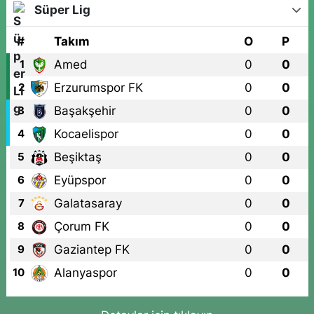
Süper Lig
#
Takım
O
P
Amed
0
0
1
Erzurumspor FK
0
0
2
Başakşehir
0
0
3
Kocaelispor
0
0
4
Beşiktaş
0
0
5
Eyüpspor
0
0
6
Galatasaray
0
0
7
Çorum FK
0
0
8
Gaziantep FK
0
0
9
Alanyaspor
0
0
10