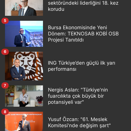
sektöründeki liderliğini 18. kez
korudu
5
Bursa Ekonomisinde Yeni
Dönem: TEKNOSAB KOBİ OSB
Projesi Tanıtıldı
6
ING Türkiye’den güçlü ilk yarı
performansı
7
Nergis Aslan: "Türkiye'nin
fuarcılıkta çok büyük bir
potansiyeli var"
8
Yusuf Özcan: "61. Meslek
Komitesi'nde değişim şart"