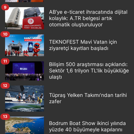
9
AB’ye e-ticaret ihracatında dijital
kolaylık: A.TR belgesi artık
otomatik oluşturuluyor
10
TEKNOFEST Mavi Vatan için
ziyaretçi kayıtları başladı
11
Bilişim 500 araştırması açıklandı:
Sektör 1,6 trilyon TL'lik büyüklüğe
ulaştı
12
Tüpraş Yelken Takımı'ndan tarihi
zafer
13
Bodrum Boat Show ikinci yılında
yüzde 40 büyümeyle kapılarını