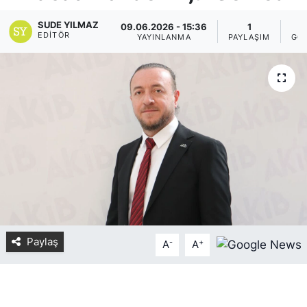
Yurt Dışı Fuarlar
KÜLTÜR SANAT
SUDE YILMAZ
09.06.2026 - 15:36
1
EDITÖR
YAYINLANMA
PAYLAŞIM
GÖ
Teknoloji
ŞİRKET HABERLERİ
Spor
SAVUNMA SANAYİ
FUAR HABERLERİ
FUAR TAKVİMİ
Amerika Fuarları
FUAR RAPORU
Paylaş
-
+
A
A
FESTİVAL HABERLERİ
FESTİVAL TAKVİMİ