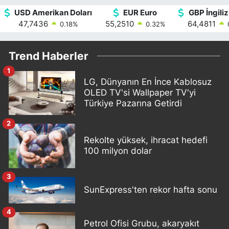
USD Amerikan Doları
EUR Euro
GBP İngiliz
47,7436
55,2510
64,4811
0.18
%
0.32
%
Trend Haberler
1
LG, Dünyanın En İnce Kablosuz
OLED TV'si Wallpaper TV'yi
Türkiye Pazarına Getirdi
2
Rekolte yüksek, ihracat hedefi
100 milyon dolar
3
SunExpress'ten rekor hafta sonu
4
Petrol Ofisi Grubu, akaryakıt