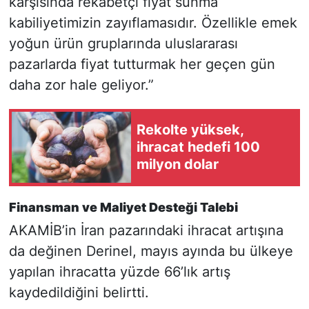
karşısında rekabetçi fiyat sunma
kabiliyetimizin zayıflamasıdır. Özellikle emek
yoğun ürün gruplarında uluslararası
pazarlarda fiyat tutturmak her geçen gün
daha zor hale geliyor.”
Rekolte yüksek,
ihracat hedefi 100
milyon dolar
Finansman ve Maliyet Desteği Talebi
AKAMİB’in İran pazarındaki ihracat artışına
da değinen Derinel, mayıs ayında bu ülkeye
yapılan ihracatta yüzde 66’lık artış
kaydedildiğini belirtti.