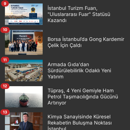
9
İstanbul Turizm Fuarı,
"Uluslararası Fuar" Statüsü
Kazandı
10
Borsa İstanbul’da Gong Kardemir
Çelik İçin Çaldı
11
Armada Gıda'dan
Sürdürülebilirlik Odaklı Yeni
Yatırım
12
Tüpraş, 4 Yeni Gemiyle Ham
Petrol Taşımacılığında Gücünü
Artırıyor
13
Kimya Sanayisinde Küresel
Rekabetin Buluşma Noktası
İstanbul