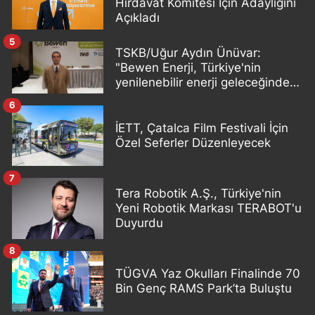
Hırdavat Komitesi İçin Adaylığını
Açıkladı
5
TSKB/Uğur Aydın Ünüvar:
"Bewen Enerji, Türkiye'nin
yenilenebilir enerji geleceğinde
önemli bir oyuncu olacak"
6
İETT, Çatalca Film Festivali İçin
Özel Seferler Düzenleyecek
7
Tera Robotik A.Ş., Türkiye'nin
Yeni Robotik Markası TERABOT'u
Duyurdu
8
TÜGVA Yaz Okulları Finalinde 70
Bin Genç RAMS Park’ta Buluştu