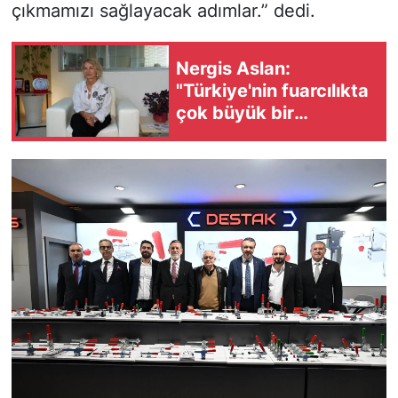
çıkmamızı sağlayacak adımlar.” dedi.
Nergis Aslan:
"Türkiye'nin fuarcılıkta
çok büyük bir
potansiyeli var"