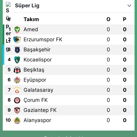
Süper Lig
#
Takım
O
P
Amed
0
0
1
Erzurumspor FK
0
0
2
Başakşehir
0
0
3
Kocaelispor
0
0
4
Beşiktaş
0
0
5
Eyüpspor
0
0
6
Galatasaray
0
0
7
Çorum FK
0
0
8
Gaziantep FK
0
0
9
Alanyaspor
0
0
10