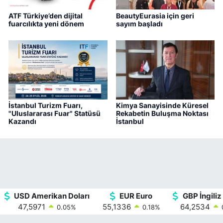
ATF Türkiye’den dijital
BeautyEurasia için geri
fuarcılıkta yeni dönem
sayım başladı
İstanbul Turizm Fuarı,
Kimya Sanayisinde Küresel
"Uluslararası Fuar" Statüsü
Rekabetin Buluşma Noktası
Kazandı
İstanbul
USD Amerikan Doları
EUR Euro
GBP İngiliz 
47,5971
55,1336
64,2534
0.05
%
0.18
%