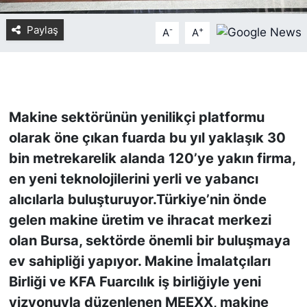
Paylaş
-
+
KONGRE HABERLERİ
A
A
KONGRE TAKVİMİ
RÖPORTAJLAR
Makine sektörünün yenilikçi platformu
olarak öne çıkan fuarda bu yıl yaklaşık 30
BİYOGRAFİLER
bin metrekarelik alanda 120’ye yakın firma,
en yeni teknolojilerini yerli ve yabancı
alıcılarla buluşturuyor.Türkiye’nin önde
gelen makine üretim ve ihracat merkezi
olan Bursa, sektörde önemli bir buluşmaya
ev sahipliği yapıyor. Makine İmalatçıları
Birliği ve KFA Fuarcılık iş birliğiyle yeni
vizyonuyla düzenlenen MEEXX, makine