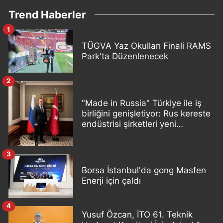
Trend Haberler
1
TÜGVA Yaz Okulları Finali RAMS
Park'ta Düzenlenecek
2
"Made in Russia" Türkiye ile iş
birliğini genişletiyor: Rus kereste
endüstrisi şirketleri yeni
ortaklıklar geliştiriyor
3
Borsa İstanbul'da gong Masfen
Enerji için çaldı
4
Yusuf Özcan, İTO 61. Teknik