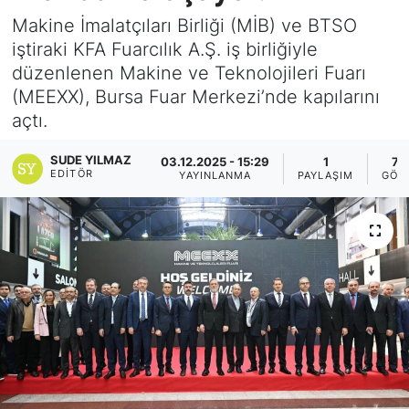
Makine İmalatçıları Birliği (MİB) ve BTSO
Yurt Dışı Fuarlar
KÜLTÜR SANAT
iştiraki KFA Fuarcılık A.Ş. iş birliğiyle
düzenlenen Makine ve Teknolojileri Fuarı
Teknoloji
ŞİRKET HABERLERİ
(MEEXX), Bursa Fuar Merkezi’nde kapılarını
açtı.
Spor
SAVUNMA SANAYİ
SUDE YILMAZ
03.12.2025 - 15:29
1
78
FUAR HABERLERİ
EDITÖR
YAYINLANMA
PAYLAŞIM
GÖS
FUAR TAKVİMİ
Amerika Fuarları
FUAR RAPORU
FESTİVAL HABERLERİ
FESTİVAL TAKVİMİ