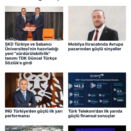
SKD Türkiye ve Sabancı
Mobilya ihracatında Avrupa
Üniversitesi'nin hazırladığı
pazarından güçlü sinyaller
yeni "sürdürülebilirlik"
tanımı TDK Güncel Türkçe
Sözlük'e girdi
ING Türkiye’den güçlü ilk yarı
Türk Telekom’dan ilk yarıda
performansı
güçlü finansal sonuçlar