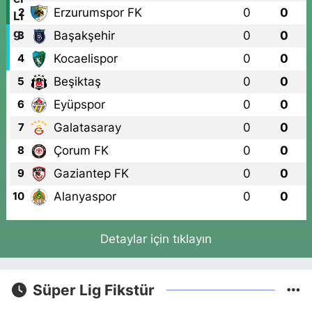
Erzurumspor FK
0
0
2
Başakşehir
0
0
3
Kocaelispor
0
0
4
Beşiktaş
0
0
5
Eyüpspor
0
0
6
Galatasaray
0
0
7
Çorum FK
0
0
8
Gaziantep FK
0
0
9
Alanyaspor
0
0
10
Detaylar için tıklayın
Süper Lig Fikstür