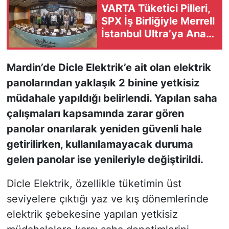
VARTA Tüketici Pilleri,
SPX İş Birliğiyle Merrell
KONGRE HABERLERİ
İstanbul Ultra’ya Ana
Sponsor Oldu
KONGRE TAKVİMİ
Mardin’de Dicle Elektrik’e ait olan elektrik
RÖPORTAJLAR
panolarından yaklaşık 2 binine yetkisiz
müdahale yapıldığı belirlendi. Yapılan saha
BİYOGRAFİLER
çalışmaları kapsamında zarar gören
panolar onarılarak yeniden güvenli hale
getirilirken, kullanılamayacak duruma
gelen panolar ise yenileriyle değiştirildi.
Dicle Elektrik, özellikle tüketimin üst
seviyelere çıktığı yaz ve kış dönemlerinde
elektrik şebekesine yapılan yetkisiz