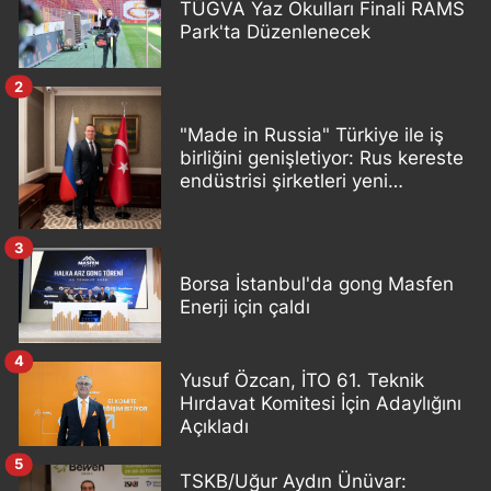
TÜGVA Yaz Okulları Finali RAMS
Park'ta Düzenlenecek
2
"Made in Russia" Türkiye ile iş
birliğini genişletiyor: Rus kereste
endüstrisi şirketleri yeni
ortaklıklar geliştiriyor
3
Borsa İstanbul'da gong Masfen
Enerji için çaldı
4
Yusuf Özcan, İTO 61. Teknik
Hırdavat Komitesi İçin Adaylığını
Açıkladı
5
TSKB/Uğur Aydın Ünüvar: