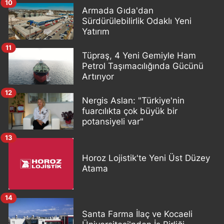
10
Armada Gıda'dan
Sürdürülebilirlik Odaklı Yeni
Yatırım
11
Tüpraş, 4 Yeni Gemiyle Ham
Petrol Taşımacılığında Gücünü
Artırıyor
12
Nergis Aslan: "Türkiye'nin
fuarcılıkta çok büyük bir
potansiyeli var"
13
Horoz Lojistik'te Yeni Üst Düzey
Atama
14
Santa Farma İlaç ve Kocaeli