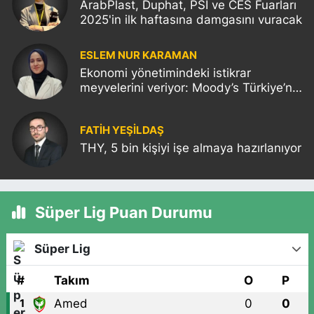
ArabPlast, Duphat, PSI ve CES Fuarları
2025'in ilk haftasına damgasını vuracak
ESLEM NUR KARAMAN
Ekonomi yönetimindeki istikrar
meyvelerini veriyor: Moody’s Türkiye’nin
kredi notunu yükseltti!
FATIH YEŞİLDAŞ
THY, 5 bin kişiyi işe almaya hazırlanıyor
Süper Lig Puan Durumu
Süper Lig
#
Takım
O
P
Amed
0
0
1