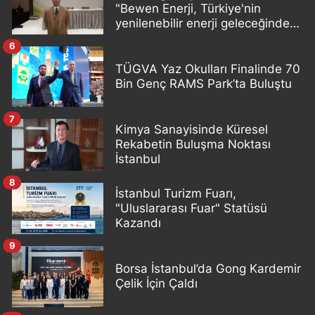
"Bewen Enerji, Türkiye'nin
yenilenebilir enerji geleceğinde
önemli bir oyuncu olacak"
6
TÜGVA Yaz Okulları Finalinde 70
Bin Genç RAMS Park’ta Buluştu
7
Kimya Sanayisinde Küresel
Rekabetin Buluşma Noktası
İstanbul
8
İstanbul Turizm Fuarı,
"Uluslararası Fuar" Statüsü
Kazandı
9
Borsa İstanbul’da Gong Kardemir
Çelik İçin Çaldı