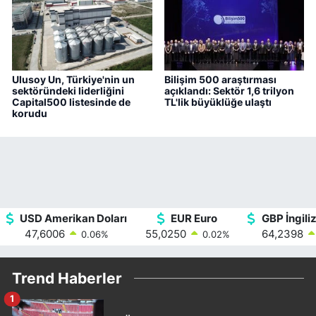
Ulusoy Un, Türkiye'nin un
Bilişim 500 araştırması
sektöründeki liderliğini
açıklandı: Sektör 1,6 trilyon
Capital500 listesinde de
TL'lik büyüklüğe ulaştı
korudu
USD Amerikan Doları
EUR Euro
GBP İngiliz
47,6006
55,0250
64,2398
0.06
%
0.02
%
Trend Haberler
1