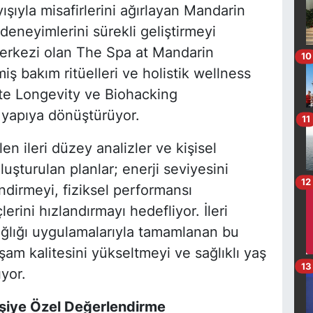
yışıyla misafirlerini ağırlayan Mandarin
deneyimlerini sürekli geliştirmeyi
merkezi olan The Spa at Mandarin
10
miş bakım ritüelleri ve holistik wellness
kte Longevity ve Biohacking
 yapıya dönüştürüyor.
11
n ileri düzey analizler ve kişisel
şturulan planlar; enerji seviyesini
12
endirmeyi, fiziksel performansı
rini hızlandırmayı hedefliyor. İleri
 sağlığı uygulamalarıyla tamamlanan bu
am kalitesini yükseltmeyi ve sağlıklı yaş
13
yor.
işiye Özel Değerlendirme