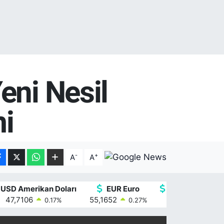
eni Nesil
i
-
+
A
A
USD Amerikan Doları
EUR Euro
GBP İngiliz Ster
47,7106
55,1652
64,4046
0.17
%
0.27
%
0.35