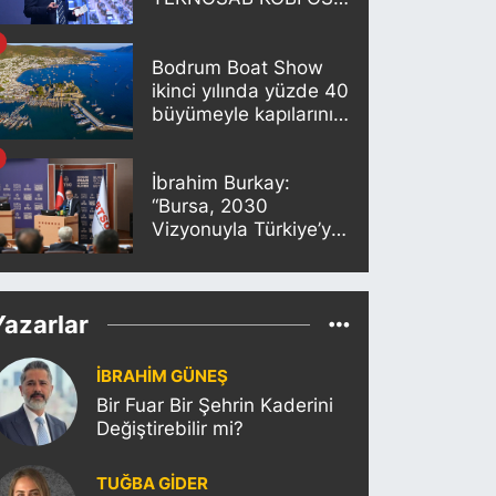
Projesi Tanıtıldı
Bodrum Boat Show
ikinci yılında yüzde 40
büyümeyle kapılarını
açıyor
İbrahim Burkay:
“Bursa, 2030
Vizyonuyla Türkiye’yi
Büyütmeye Devam
Edecek”
Yazarlar
İBRAHİM GÜNEŞ
Bir Fuar Bir Şehrin Kaderini
Değiştirebilir mi?
TUĞBA GİDER