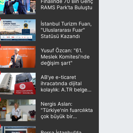
Finalinde 70 Bin Genç
RAMS Park’ta Buluştu
İstanbul Turizm Fuarı,
"Uluslararası Fuar"
Statüsü Kazandı
Yusuf Özcan: "61.
Meslek Komitesi'nde
değişim şart"
AB’ye e-ticaret
ihracatında dijital
kolaylık: A.TR belgesi
artık otomatik
oluşturuluyor
Nergis Aslan:
"Türkiye'nin fuarcılıkta
çok büyük bir
potansiyeli var"
Borsa İstanbul’da