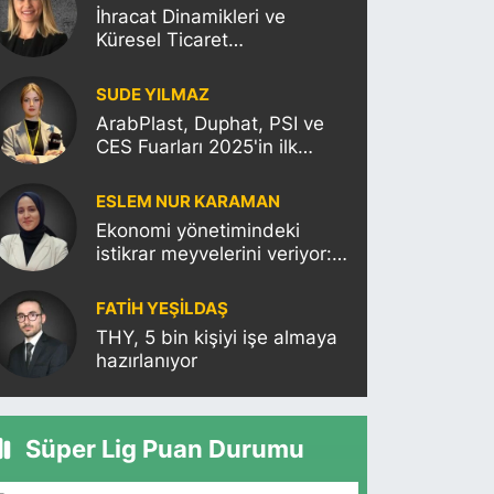
İhracat Dinamikleri ve
Küresel Ticaret
Politikalarının Türkiye’ye
Etkisi
SUDE YILMAZ
ArabPlast, Duphat, PSI ve
CES Fuarları 2025'in ilk
haftasına damgasını
vuracak
ESLEM NUR KARAMAN
Ekonomi yönetimindeki
istikrar meyvelerini veriyor:
Moody’s Türkiye’nin kredi
notunu yükseltti!
FATIH YEŞİLDAŞ
THY, 5 bin kişiyi işe almaya
hazırlanıyor
Süper Lig Puan Durumu