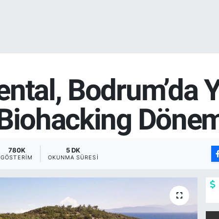
ntal, Bodrum’da Y
 Biohacking Dönem
780K
5 DK
GÖSTERIM
OKUNMA SÜRESI