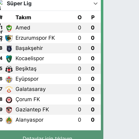
Süper Lig
#
Takım
O
P
Amed
0
0
1
Erzurumspor FK
0
0
2
Başakşehir
0
0
3
Kocaelispor
0
0
4
Beşiktaş
0
0
5
Eyüpspor
0
0
6
Galatasaray
0
0
7
Çorum FK
0
0
8
Gaziantep FK
0
0
9
Alanyaspor
0
0
0
Detaylar için tıklayın