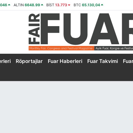
4046
ALTIN
6648.99
BİST
13.773
BTC
65.130,04
rleri
Röportajlar
Fuar Haberleri
Fuar Takvimi
Fua