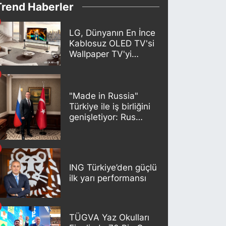
Trend Haberler
LG, Dünyanın En İnce
Kablosuz OLED TV'si
Wallpaper TV'yi
Türkiye Pazarına
Getirdi
"Made in Russia"
Türkiye ile iş birliğini
genişletiyor: Rus
kereste endüstrisi
şirketleri yeni
ortaklıklar geliştiriyor
ING Türkiye’den güçlü
ilk yarı performansı
TÜGVA Yaz Okulları