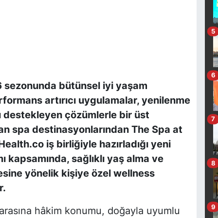
5
6
6 sezonunda bütünsel iyi yaşam
performans artırıcı uygulamalar, yenilenme
ını destekleyen çözümlerle bir üst
7
kan spa destinasyonlarından The Spa at
alth.co iş birliğiyle hazırladığı yeni
ı kapsamında, sağlıklı yaş alma ve
8
esine yönelik kişiye özel wellness
r.
9
arasına hâkim konumu, doğayla uyumlu