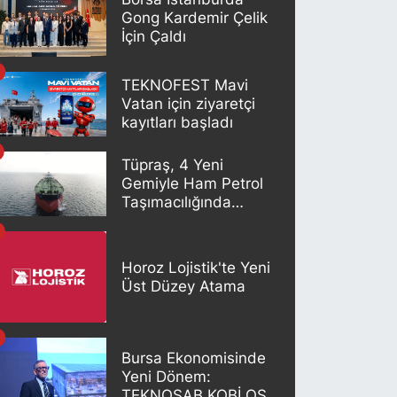
Gong Kardemir Çelik
İçin Çaldı
TEKNOFEST Mavi
Vatan için ziyaretçi
kayıtları başladı
Tüpraş, 4 Yeni
Gemiyle Ham Petrol
Taşımacılığında
Gücünü Artırıyor
Horoz Lojistik'te Yeni
Üst Düzey Atama
Bursa Ekonomisinde
Yeni Dönem:
TEKNOSAB KOBİ OSB