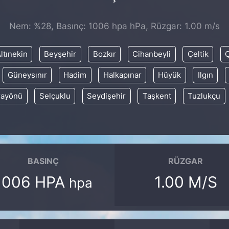
Nem: %28, Basınç: 1006 hpa hPa, Rüzgar: 1.00 m/s
ltınekin
Beyşehir
Bozkır
Cihanbeyli
Çeltik
Güneysınır
Hadim
Halkapınar
Hüyük
Ilgın
rayönü
Selçuklu
Seydişehir
Taşkent
Tuzlukçu
BASINÇ
RÜZGAR
1006 HPA
1.00 M/S
hpa