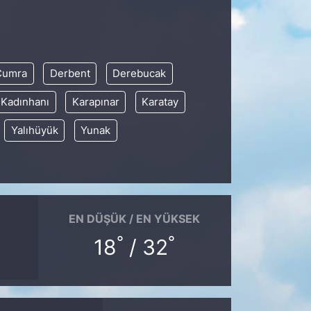
Çumra
Derbent
Derebucak
Kadınhanı
Karapınar
Karatay
Yalıhüyük
Yunak
EN DÜŞÜK / EN YÜKSEK
°
°
18
/ 32