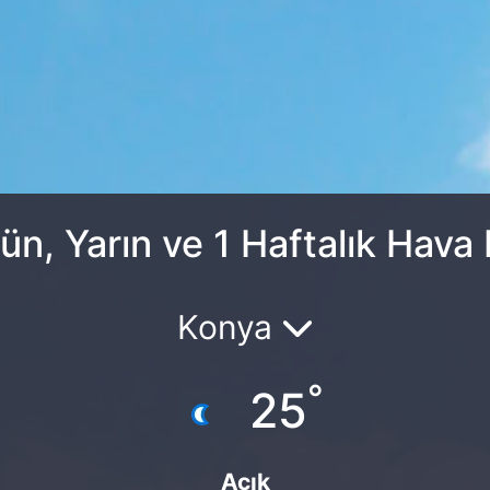
n, Yarın ve 1 Haftalık Hav
Konya
°
25
Açık