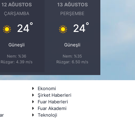
12 AĞUSTOS
13 AĞUSTOS
ÇARŞAMBA
PERŞEMBE
°
°
24
24
Güneşli
Güneşli
Nem: %36
Nem: %35
Rüzgar: 4.39 m/s
Rüzgar: 6.50 m/s
Ekonomi
Şirket Haberleri
Fuar Haberleri
Fuar Akademi
ar
Teknoloji