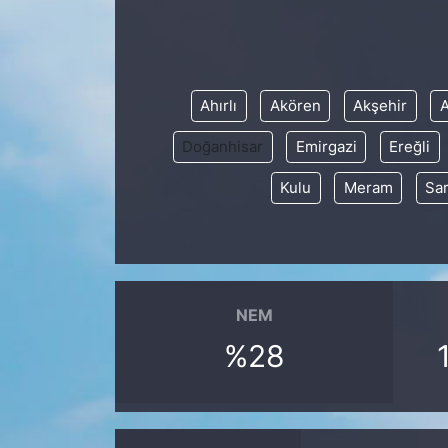
KONGRE HABERLERİ
KONGRE TAKVİMİ
Ahırlı
Akören
Akşehir
A
Doğanhisar
Emirgazi
Ereğli
RÖPORTAJLAR
Kulu
Meram
Sa
BİYOGRAFİLER
NEM
%28