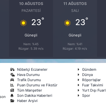
10 AĞUSTOS
11 AĞUSTOS
PAZARTESI
SALI
°
°
°
23
23
Güneşli
Güneşli
Nem: %45
Nem: %41
Rüzgar: 5.39 m/s
Rüzgar: 4.19 m/s
Nöbetçi Eczaneler
Gündem
Hava Durumu
Dünya
Trafik Durumu
Röportajlar
Puan Durumu ve Fikstür
Fuar Takvimi
Tüm Manşetler
Yurt Dışı Fuarl
Son Dakika Haberleri
Spor
 son
Haber Arşivi