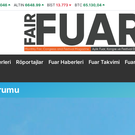
4046
ALTIN
6648.99
BİST
13.773
BTC
65.130,04
rleri
Röportajlar
Fuar Haberleri
Fuar Takvimi
Fua
urumu