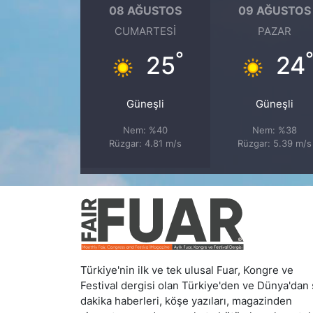
08 AĞUSTOS
09 AĞUSTOS
CUMARTESI
PAZAR
°
25
24
Güneşli
Güneşli
Nem: %40
Nem: %38
Rüzgar: 4.81 m/s
Rüzgar: 5.39 m/s
Türkiye'nin ilk ve tek ulusal Fuar, Kongre ve
Festival dergisi olan Türkiye'den ve Dünya'dan
dakika haberleri, köşe yazıları, magazinden