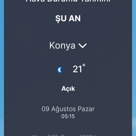
Yurt Dışı Fuarlar
KÜLTÜR SANAT
ŞU AN
Teknoloji
ŞİRKET HABERLERİ
Spor
SAVUNMA SANAYİ
Konya
FUAR HABERLERİ
°
21
FUAR TAKVİMİ
Açık
Amerika Fuarları
FUAR RAPORU
09 Ağustos Pazar
05:15
FESTİVAL HABERLERİ
FESTİVAL TAKVİMİ