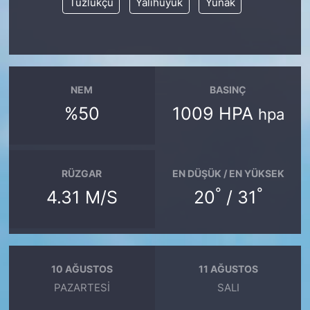
Tuzlukçu
Yalıhüyük
Yunak
NEM
BASINÇ
%50
1009 HPA
hpa
RÜZGAR
EN DÜŞÜK / EN YÜKSEK
°
°
4.31 M/S
20
/ 31
10 AĞUSTOS
11 AĞUSTOS
PAZARTESI
SALI