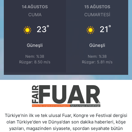
14 AĞUSTOS
15 AĞUSTOS
CUMA
CUMARTESI
°
°
23
21
Güneşli
Güneşli
Nem: %38
Nem: %38
Rüzgar: 8.50 m/s
Rüzgar: 5.81 m/s
Türkiye'nin ilk ve tek ulusal Fuar, Kongre ve Festival dergisi
olan Türkiye'den ve Dünya'dan son dakika haberleri, köşe
yazıları, magazinden siyasete, spordan seyahate bütün