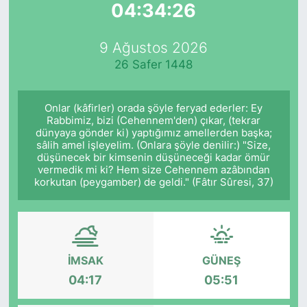
04:34:26
Yurt Dışı Fuarlar
KÜLTÜR SANAT
9 Ağustos 2026
Teknoloji
ŞİRKET HABERLERİ
26 Safer 1448
Spor
SAVUNMA SANAYİ
Onlar (kâfirler) orada şöyle feryad ederler: Ey
Rabbimiz, bizi (Cehennem'den) çıkar, (tekrar
FUAR HABERLERİ
dünyaya gönder ki) yaptığımız amellerden başka;
sâlih amel işleyelim. (Onlara şöyle denilir:) "Size,
düşünecek bir kimsenin düşüneceği kadar ömür
FUAR TAKVİMİ
vermedik mi ki? Hem size Cehennem azâbından
korkutan (peygamber) de geldi." (Fâtır Sûresi, 37)
Amerika Fuarları
FUAR RAPORU
İMSAK
GÜNEŞ
FESTİVAL HABERLERİ
04:17
05:51
FESTİVAL TAKVİMİ