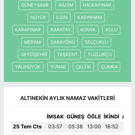
GÜNEYSINIR
HADİM
HALKAPINAR
HÜYÜK
ILGIN
KADINHANI
KARAPINAR
KARATAY
KONYA
KULU
MERAM
SARAYÖNÜ
SELÇUKLU
SEYDİŞEHİR
TAŞKENT
TUZLUKÇU
YALIHÜYÜK
YUNAK
ÇELTİK
ÇUMRA
ALTINEKİN AYLIK NAMAZ VAKITLERI
İMSAK
GÜNEŞ
ÖĞLE
İKINDI
AKŞ
25 Tem Cts
03:57
05:38
13:00
16:52
20: