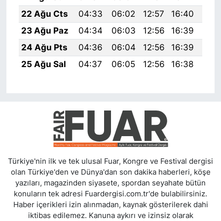
22 Ağu Cts
04:33
06:02
12:57
16:40
19:
23 Ağu Paz
04:34
06:03
12:56
16:39
19:
24 Ağu Pts
04:36
06:04
12:56
16:39
19:
25 Ağu Sal
04:37
06:05
12:56
16:38
19:
Türkiye'nin ilk ve tek ulusal Fuar, Kongre ve Festival dergisi
olan Türkiye'den ve Dünya'dan son dakika haberleri, köşe
yazıları, magazinden siyasete, spordan seyahate bütün
konuların tek adresi Fuardergisi.com.tr'de bulabilirsiniz.
Haber içerikleri izin alınmadan, kaynak gösterilerek dahi
iktibas edilemez. Kanuna aykırı ve izinsiz olarak