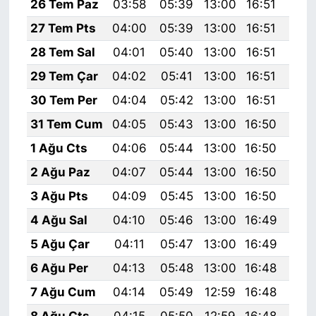
26 Tem Paz
03:58
05:39
13:00
16:51
20:
27 Tem Pts
04:00
05:39
13:00
16:51
20:
28 Tem Sal
04:01
05:40
13:00
16:51
20:
29 Tem Çar
04:02
05:41
13:00
16:51
20:
30 Tem Per
04:04
05:42
13:00
16:51
20:
31 Tem Cum
04:05
05:43
13:00
16:50
20:
1 Ağu Cts
04:06
05:44
13:00
16:50
20:
2 Ağu Paz
04:07
05:44
13:00
16:50
20:
3 Ağu Pts
04:09
05:45
13:00
16:50
20:
4 Ağu Sal
04:10
05:46
13:00
16:49
20:
5 Ağu Çar
04:11
05:47
13:00
16:49
20:
6 Ağu Per
04:13
05:48
13:00
16:48
20:
7 Ağu Cum
04:14
05:49
12:59
16:48
20:
8 Ağu Cts
04:15
05:50
12:59
16:48
19: