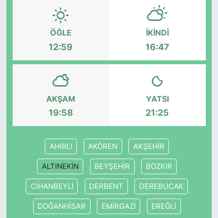
KONGRE HABERLERİ
ÖĞLE
İKINDI
12:59
16:47
KONGRE TAKVİMİ
RÖPORTAJLAR
BİYOGRAFİLER
AKŞAM
YATSI
19:58
21:25
AHIRLI
AKÖREN
AKŞEHİR
ALTINEKİN
BEYŞEHİR
BOZKIR
CİHANBEYLİ
DERBENT
DEREBUCAK
DOĞANHİSAR
EMİRGAZİ
EREĞLİ